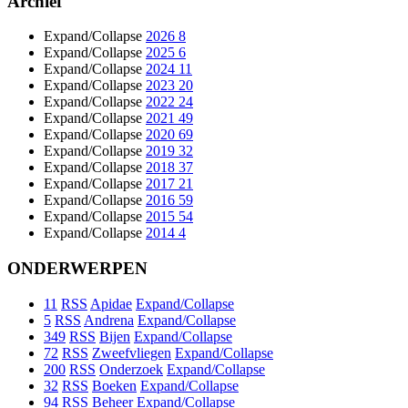
Archief
Expand/Collapse
2026
8
Expand/Collapse
2025
6
Expand/Collapse
2024
11
Expand/Collapse
2023
20
Expand/Collapse
2022
24
Expand/Collapse
2021
49
Expand/Collapse
2020
69
Expand/Collapse
2019
32
Expand/Collapse
2018
37
Expand/Collapse
2017
21
Expand/Collapse
2016
59
Expand/Collapse
2015
54
Expand/Collapse
2014
4
ONDERWERPEN
11
RSS
Apidae
Expand/Collapse
5
RSS
Andrena
Expand/Collapse
349
RSS
Bijen
Expand/Collapse
72
RSS
Zweefvliegen
Expand/Collapse
200
RSS
Onderzoek
Expand/Collapse
32
RSS
Boeken
Expand/Collapse
94
RSS
Beheer
Expand/Collapse