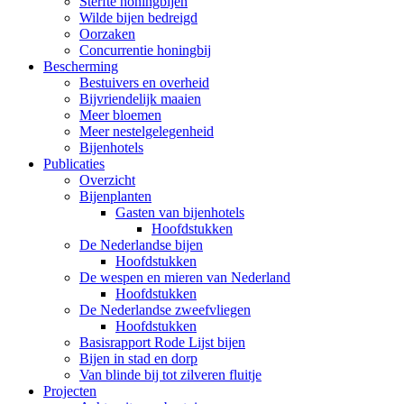
Sterfte honingbijen
Wilde bijen bedreigd
Oorzaken
Concurrentie honingbij
Bescherming
Bestuivers en overheid
Bijvriendelijk maaien
Meer bloemen
Meer nestelgelegenheid
Bijenhotels
Publicaties
Overzicht
Bijenplanten
Gasten van bijenhotels
Hoofdstukken
De Nederlandse bijen
Hoofdstukken
De wespen en mieren van Nederland
Hoofdstukken
De Nederlandse zweefvliegen
Hoofdstukken
Basisrapport Rode Lijst bijen
Bijen in stad en dorp
Van blinde bij tot zilveren fluitje
Projecten