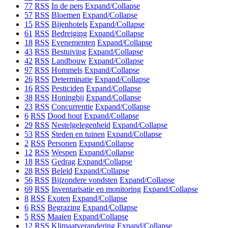
77
RSS
In de pers
Expand/Collapse
57
RSS
Bloemen
Expand/Collapse
15
RSS
Bijenhotels
Expand/Collapse
61
RSS
Bedreiging
Expand/Collapse
18
RSS
Evenementen
Expand/Collapse
43
RSS
Bestuiving
Expand/Collapse
42
RSS
Landbouw
Expand/Collapse
97
RSS
Hommels
Expand/Collapse
26
RSS
Determinatie
Expand/Collapse
16
RSS
Pesticiden
Expand/Collapse
38
RSS
Honingbij
Expand/Collapse
23
RSS
Concurrentie
Expand/Collapse
6
RSS
Dood hout
Expand/Collapse
29
RSS
Nestelgelegenheid
Expand/Collapse
53
RSS
Steden en tuinen
Expand/Collapse
2
RSS
Personen
Expand/Collapse
12
RSS
Wespen
Expand/Collapse
18
RSS
Gedrag
Expand/Collapse
28
RSS
Beleid
Expand/Collapse
56
RSS
Bijzondere vondsten
Expand/Collapse
69
RSS
Inventarisatie en monitoring
Expand/Collapse
8
RSS
Exoten
Expand/Collapse
6
RSS
Begrazing
Expand/Collapse
5
RSS
Maaien
Expand/Collapse
12
RSS
Klimaatverandering
Expand/Collapse