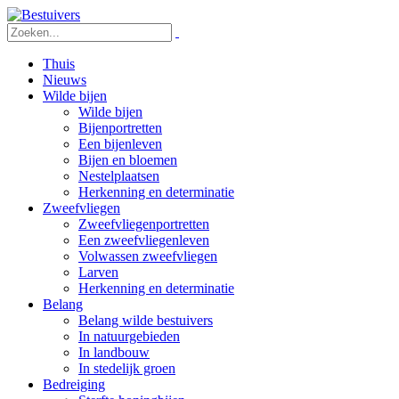
Thuis
Nieuws
Wilde bijen
Wilde bijen
Bijenportretten
Een bijenleven
Bijen en bloemen
Nestelplaatsen
Herkenning en determinatie
Zweefvliegen
Zweefvliegenportretten
Een zweefvliegenleven
Volwassen zweefvliegen
Larven
Herkenning en determinatie
Belang
Belang wilde bestuivers
In natuurgebieden
In landbouw
In stedelijk groen
Bedreiging