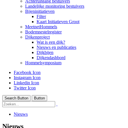
Achteruitgang bestuivers
Landelijke monitoring bestuivers
Bijeninitiatieven
Filter
Kaart Initiatieven Groot
MeetnetHommels
Bodemnestelregister
Dijkenproject
Wat is een dijk?
Nieuws en publicaties
Dijkbijen
Dijkendashbord
Hommelsymposium
Facebook Icon
Instagram Icon
Linkedin Icon
Twitter Icon
Search Button
Button
Nieuws
Nieuws