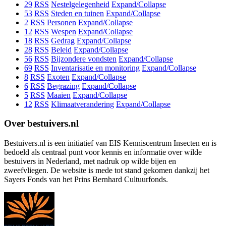
29
RSS
Nestelgelegenheid
Expand/Collapse
53
RSS
Steden en tuinen
Expand/Collapse
2
RSS
Personen
Expand/Collapse
12
RSS
Wespen
Expand/Collapse
18
RSS
Gedrag
Expand/Collapse
28
RSS
Beleid
Expand/Collapse
56
RSS
Bijzondere vondsten
Expand/Collapse
69
RSS
Inventarisatie en monitoring
Expand/Collapse
8
RSS
Exoten
Expand/Collapse
6
RSS
Begrazing
Expand/Collapse
5
RSS
Maaien
Expand/Collapse
12
RSS
Klimaatverandering
Expand/Collapse
Over bestuivers.nl
Bestuivers.nl is een initiatief van EIS Kenniscentrum Insecten en is
bedoeld als centraal punt voor kennis en informatie over wilde
bestuivers in Nederland, met nadruk op wilde bijen en
zweefvliegen. De website is mede tot stand gekomen dankzij het
Sayers Fonds van het Prins Bernhard Cultuurfonds.