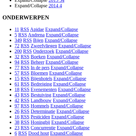
Expand/Collapse
2015
54
Expand/Collapse
2014
4
ONDERWERPEN
11
RSS
Apidae
Expand/Collapse
5
RSS
Andrena
Expand/Collapse
349
RSS
Bijen
Expand/Collapse
72
RSS
Zweefvliegen
Expand/Collapse
200
RSS
Onderzoek
Expand/Collapse
32
RSS
Boeken
Expand/Collapse
94
RSS
Beheer
Expand/Collapse
77
RSS
In de pers
Expand/Collapse
57
RSS
Bloemen
Expand/Collapse
15
RSS
Bijenhotels
Expand/Collapse
61
RSS
Bedreiging
Expand/Collapse
18
RSS
Evenementen
Expand/Collapse
43
RSS
Bestuiving
Expand/Collapse
42
RSS
Landbouw
Expand/Collapse
97
RSS
Hommels
Expand/Collapse
26
RSS
Determinatie
Expand/Collapse
16
RSS
Pesticiden
Expand/Collapse
38
RSS
Honingbij
Expand/Collapse
23
RSS
Concurrentie
Expand/Collapse
6
RSS
Dood hout
Expand/Collapse