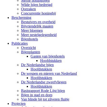
Sterfte honingbijen
Wilde bijen bedreigd
Oorzaken
Concurrentie honingbij
Bescherming
Bestuivers en overheid
Bijvriendelijk maaien
Meer bloemen
Meer nestelgelegenheid
Bijenhotels
Publicaties
Overzicht
Bijenplanten
Gasten van bijenhotels
Hoofdstukken
De Nederlandse bijen
Hoofdstukken
De wespen en mieren van Nederland
Hoofdstukken
De Nederlandse zweefvliegen
Hoofdstukken
Basisrapport Rode Lijst bijen
Bijen in stad en dorp
Van blinde bij tot zilveren fluitje
Projecten