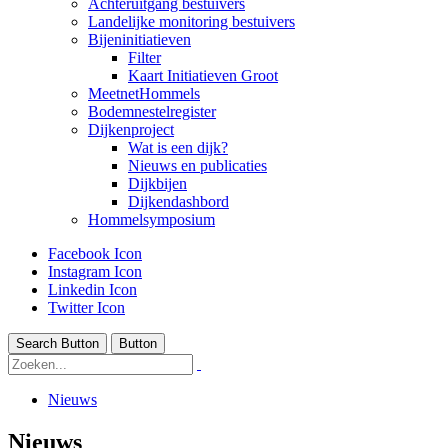
Achteruitgang bestuivers
Landelijke monitoring bestuivers
Bijeninitiatieven
Filter
Kaart Initiatieven Groot
MeetnetHommels
Bodemnestelregister
Dijkenproject
Wat is een dijk?
Nieuws en publicaties
Dijkbijen
Dijkendashbord
Hommelsymposium
Facebook Icon
Instagram Icon
Linkedin Icon
Twitter Icon
Search Button
Button
Nieuws
Nieuws