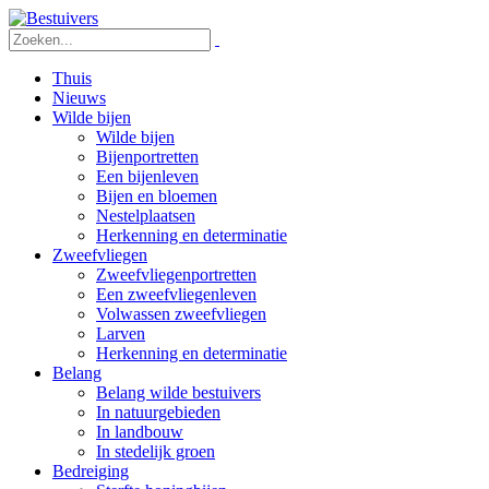
Thuis
Nieuws
Wilde bijen
Wilde bijen
Bijenportretten
Een bijenleven
Bijen en bloemen
Nestelplaatsen
Herkenning en determinatie
Zweefvliegen
Zweefvliegenportretten
Een zweefvliegenleven
Volwassen zweefvliegen
Larven
Herkenning en determinatie
Belang
Belang wilde bestuivers
In natuurgebieden
In landbouw
In stedelijk groen
Bedreiging