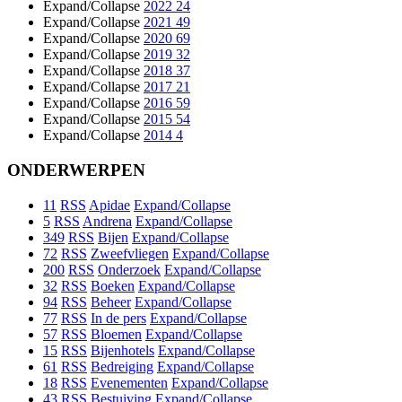
Expand/Collapse
2022
24
Expand/Collapse
2021
49
Expand/Collapse
2020
69
Expand/Collapse
2019
32
Expand/Collapse
2018
37
Expand/Collapse
2017
21
Expand/Collapse
2016
59
Expand/Collapse
2015
54
Expand/Collapse
2014
4
ONDERWERPEN
11
RSS
Apidae
Expand/Collapse
5
RSS
Andrena
Expand/Collapse
349
RSS
Bijen
Expand/Collapse
72
RSS
Zweefvliegen
Expand/Collapse
200
RSS
Onderzoek
Expand/Collapse
32
RSS
Boeken
Expand/Collapse
94
RSS
Beheer
Expand/Collapse
77
RSS
In de pers
Expand/Collapse
57
RSS
Bloemen
Expand/Collapse
15
RSS
Bijenhotels
Expand/Collapse
61
RSS
Bedreiging
Expand/Collapse
18
RSS
Evenementen
Expand/Collapse
43
RSS
Bestuiving
Expand/Collapse