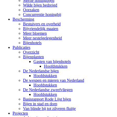
Sterfte honingbijen
Wilde bijen bedreigd
Oorzaken
Concurrentie honingbij
Bescherming
Bestuivers en overheid
Bijvriendelijk maaien
Meer bloemen
Meer nestelgelegenheid
Bijenhotels
Publicaties
Overzicht
Bijenplanten
Gasten van bijenhotels
Hoofdstukken
De Nederlandse bijen
Hoofdstukken
De wespen en mieren van Nederland
Hoofdstukken
De Nederlandse zweefvliegen
Hoofdstukken
Basisrapport Rode Lijst bijen
Bijen in stad en dorp
Van blinde bij tot zilveren fluitje
Projecten