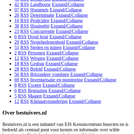
42
RSS
Landbouw
Expand/Collapse
97
RSS
Hommels
Expand/Collapse
26
RSS
Determinatie
Expand/Collapse
16
RSS
Pesticiden
Expand/Collapse
38
RSS
Honingbij
Expand/Collapse
23
RSS
Concurrentie
Expand/Collapse
6
RSS
Dood hout
Expand/Collapse
29
RSS
Nestelgelegenheid
Expand/Collapse
53
RSS
Steden en tuinen
Expand/Collapse
2
RSS
Personen
Expand/Collapse
12
RSS
Wespen
Expand/Collapse
18
RSS
Gedrag
Expand/Collapse
28
RSS
Beleid
Expand/Collapse
56
RSS
Bijzondere vondsten
Expand/Collapse
69
RSS
Inventarisatie en monitoring
Expand/Collapse
8
RSS
Exoten
Expand/Collapse
6
RSS
Begrazing
Expand/Collapse
5
RSS
Maaien
Expand/Collapse
12
RSS
Klimaatverandering
Expand/Collapse
Over bestuivers.nl
Bestuivers.nl is een initiatief van EIS Kenniscentrum Insecten en is
bedoeld als centraal punt voor kennis en informatie over wilde