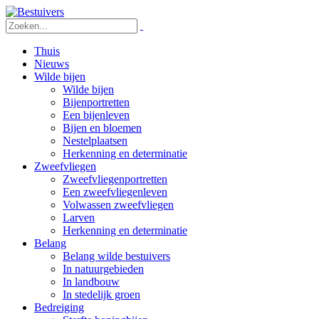
Thuis
Nieuws
Wilde bijen
Wilde bijen
Bijenportretten
Een bijenleven
Bijen en bloemen
Nestelplaatsen
Herkenning en determinatie
Zweefvliegen
Zweefvliegenportretten
Een zweefvliegenleven
Volwassen zweefvliegen
Larven
Herkenning en determinatie
Belang
Belang wilde bestuivers
In natuurgebieden
In landbouw
In stedelijk groen
Bedreiging