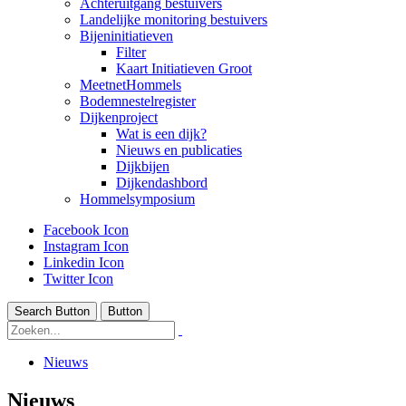
Achteruitgang bestuivers
Landelijke monitoring bestuivers
Bijeninitiatieven
Filter
Kaart Initiatieven Groot
MeetnetHommels
Bodemnestelregister
Dijkenproject
Wat is een dijk?
Nieuws en publicaties
Dijkbijen
Dijkendashbord
Hommelsymposium
Facebook Icon
Instagram Icon
Linkedin Icon
Twitter Icon
Search Button
Button
Nieuws
Nieuws