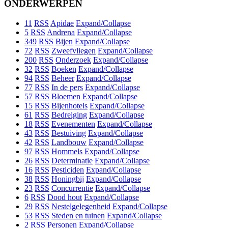
ONDERWERPEN
11
RSS
Apidae
Expand/Collapse
5
RSS
Andrena
Expand/Collapse
349
RSS
Bijen
Expand/Collapse
72
RSS
Zweefvliegen
Expand/Collapse
200
RSS
Onderzoek
Expand/Collapse
32
RSS
Boeken
Expand/Collapse
94
RSS
Beheer
Expand/Collapse
77
RSS
In de pers
Expand/Collapse
57
RSS
Bloemen
Expand/Collapse
15
RSS
Bijenhotels
Expand/Collapse
61
RSS
Bedreiging
Expand/Collapse
18
RSS
Evenementen
Expand/Collapse
43
RSS
Bestuiving
Expand/Collapse
42
RSS
Landbouw
Expand/Collapse
97
RSS
Hommels
Expand/Collapse
26
RSS
Determinatie
Expand/Collapse
16
RSS
Pesticiden
Expand/Collapse
38
RSS
Honingbij
Expand/Collapse
23
RSS
Concurrentie
Expand/Collapse
6
RSS
Dood hout
Expand/Collapse
29
RSS
Nestelgelegenheid
Expand/Collapse
53
RSS
Steden en tuinen
Expand/Collapse
2
RSS
Personen
Expand/Collapse