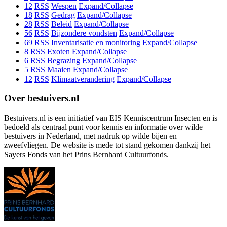
12
RSS
Wespen
Expand/Collapse
18
RSS
Gedrag
Expand/Collapse
28
RSS
Beleid
Expand/Collapse
56
RSS
Bijzondere vondsten
Expand/Collapse
69
RSS
Inventarisatie en monitoring
Expand/Collapse
8
RSS
Exoten
Expand/Collapse
6
RSS
Begrazing
Expand/Collapse
5
RSS
Maaien
Expand/Collapse
12
RSS
Klimaatverandering
Expand/Collapse
Over bestuivers.nl
Bestuivers.nl is een initiatief van EIS Kenniscentrum Insecten en is
bedoeld als centraal punt voor kennis en informatie over wilde
bestuivers in Nederland, met nadruk op wilde bijen en
zweefvliegen. De website is mede tot stand gekomen dankzij het
Sayers Fonds van het Prins Bernhard Cultuurfonds.