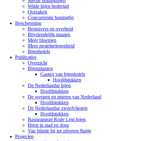
Sterfte honingbijen
Wilde bijen bedreigd
Oorzaken
Concurrentie honingbij
Bescherming
Bestuivers en overheid
Bijvriendelijk maaien
Meer bloemen
Meer nestelgelegenheid
Bijenhotels
Publicaties
Overzicht
Bijenplanten
Gasten van bijenhotels
Hoofdstukken
De Nederlandse bijen
Hoofdstukken
De wespen en mieren van Nederland
Hoofdstukken
De Nederlandse zweefvliegen
Hoofdstukken
Basisrapport Rode Lijst bijen
Bijen in stad en dorp
Van blinde bij tot zilveren fluitje
Projecten