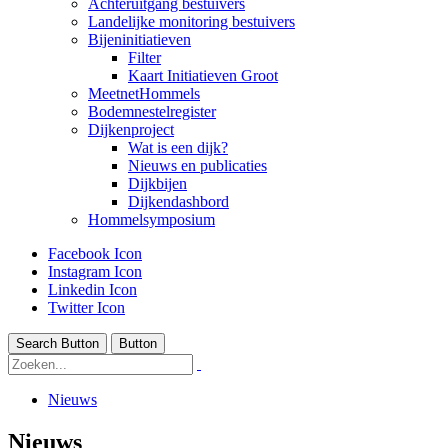
Achteruitgang bestuivers
Landelijke monitoring bestuivers
Bijeninitiatieven
Filter
Kaart Initiatieven Groot
MeetnetHommels
Bodemnestelregister
Dijkenproject
Wat is een dijk?
Nieuws en publicaties
Dijkbijen
Dijkendashbord
Hommelsymposium
Facebook Icon
Instagram Icon
Linkedin Icon
Twitter Icon
Search Button
Button
Nieuws
Nieuws