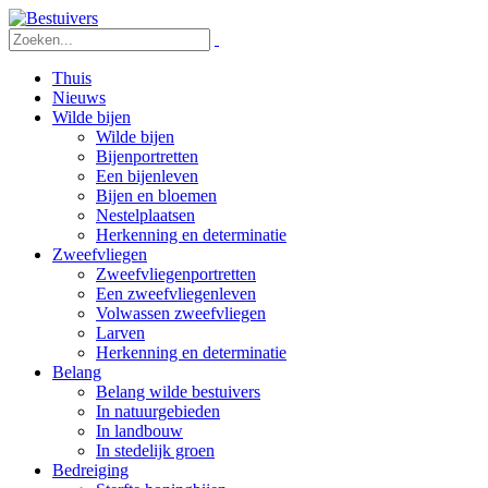
Thuis
Nieuws
Wilde bijen
Wilde bijen
Bijenportretten
Een bijenleven
Bijen en bloemen
Nestelplaatsen
Herkenning en determinatie
Zweefvliegen
Zweefvliegenportretten
Een zweefvliegenleven
Volwassen zweefvliegen
Larven
Herkenning en determinatie
Belang
Belang wilde bestuivers
In natuurgebieden
In landbouw
In stedelijk groen
Bedreiging