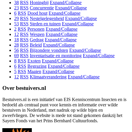
38
RSS
Honingbij
Expand/Collapse
23
RSS
Concurrentie
Expand/Collapse
6
RSS
Dood hout
Expand/Collapse
29
RSS
Nestelgelegenheid
Expand/Collapse
53
RSS
Steden en tuinen
Expand/Collapse
2
RSS
Personen
Expand/Collapse
12
RSS
Wespen
Expand/Collapse
18
RSS
Gedrag
Expand/Collapse
28
RSS
Beleid
Expand/Collapse
56
RSS
Bijzondere vondsten
Expand/Collapse
69
RSS
Inventarisatie en monitoring
Expand/Collapse
8
RSS
Exoten
Expand/Collapse
6
RSS
Begrazing
Expand/Collapse
5
RSS
Maaien
Expand/Collapse
12
RSS
Klimaatverandering
Expand/Collapse
Over bestuivers.nl
Bestuivers.nl is een initiatief van EIS Kenniscentrum Insecten en is
bedoeld als centraal punt voor kennis en informatie over wilde
bestuivers in Nederland, met nadruk op wilde bijen en
zweefvliegen. De website is mede tot stand gekomen dankzij het
Sayers Fonds van het Prins Bernhard Cultuurfonds.