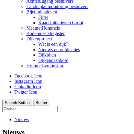
Achteruitgang bestuivers
Landelijke monitoring bestuivers
Bijeninitiatieven
Filter
Kaart Initiatieven Groot
MeetnetHommels
Bodemnestelregister
Dijkenproject
Wat is een dijk?
Nieuws en publicaties
Dijkbijen
Dijkendashbord
Hommelsymposium
Facebook Icon
Instagram Icon
Linkedin Icon
Twitter Icon
Search Button
Button
Nieuws
Nieuws