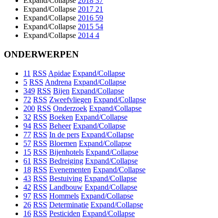
Expand/Collapse
2018
37
Expand/Collapse
2017
21
Expand/Collapse
2016
59
Expand/Collapse
2015
54
Expand/Collapse
2014
4
ONDERWERPEN
11
RSS
Apidae
Expand/Collapse
5
RSS
Andrena
Expand/Collapse
349
RSS
Bijen
Expand/Collapse
72
RSS
Zweefvliegen
Expand/Collapse
200
RSS
Onderzoek
Expand/Collapse
32
RSS
Boeken
Expand/Collapse
94
RSS
Beheer
Expand/Collapse
77
RSS
In de pers
Expand/Collapse
57
RSS
Bloemen
Expand/Collapse
15
RSS
Bijenhotels
Expand/Collapse
61
RSS
Bedreiging
Expand/Collapse
18
RSS
Evenementen
Expand/Collapse
43
RSS
Bestuiving
Expand/Collapse
42
RSS
Landbouw
Expand/Collapse
97
RSS
Hommels
Expand/Collapse
26
RSS
Determinatie
Expand/Collapse
16
RSS
Pesticiden
Expand/Collapse