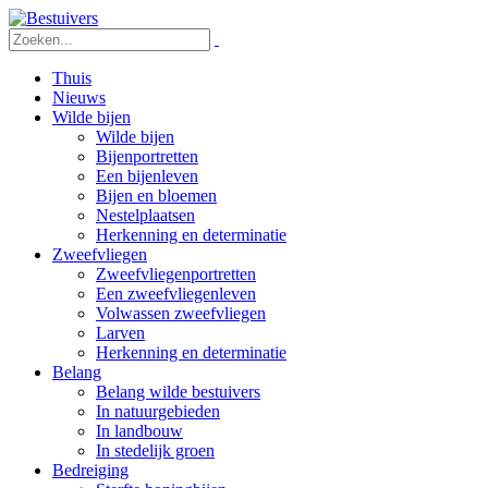
Thuis
Nieuws
Wilde bijen
Wilde bijen
Bijenportretten
Een bijenleven
Bijen en bloemen
Nestelplaatsen
Herkenning en determinatie
Zweefvliegen
Zweefvliegenportretten
Een zweefvliegenleven
Volwassen zweefvliegen
Larven
Herkenning en determinatie
Belang
Belang wilde bestuivers
In natuurgebieden
In landbouw
In stedelijk groen
Bedreiging