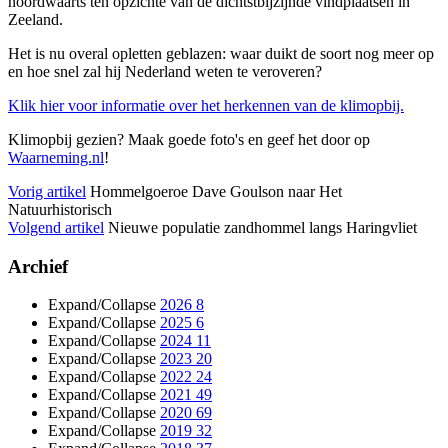
noordwaarts ten opzichte van de dichtstbijzijnde vindplaatsen in
Zeeland.
Het is nu overal opletten geblazen: waar duikt de soort nog meer op
en hoe snel zal hij Nederland weten te veroveren?
Klik hier voor informatie over het herkennen van de klimopbij.
Klimopbij gezien? Maak goede foto's en geef het door op
Waarneming.nl
!
Vorig artikel
Hommelgoeroe Dave Goulson naar Het
Natuurhistorisch
Volgend artikel
Nieuwe populatie zandhommel langs Haringvliet
Archief
Expand/Collapse
2026
8
Expand/Collapse
2025
6
Expand/Collapse
2024
11
Expand/Collapse
2023
20
Expand/Collapse
2022
24
Expand/Collapse
2021
49
Expand/Collapse
2020
69
Expand/Collapse
2019
32