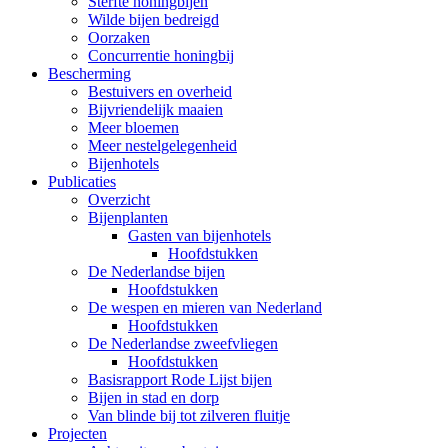
Sterfte honingbijen
Wilde bijen bedreigd
Oorzaken
Concurrentie honingbij
Bescherming
Bestuivers en overheid
Bijvriendelijk maaien
Meer bloemen
Meer nestelgelegenheid
Bijenhotels
Publicaties
Overzicht
Bijenplanten
Gasten van bijenhotels
Hoofdstukken
De Nederlandse bijen
Hoofdstukken
De wespen en mieren van Nederland
Hoofdstukken
De Nederlandse zweefvliegen
Hoofdstukken
Basisrapport Rode Lijst bijen
Bijen in stad en dorp
Van blinde bij tot zilveren fluitje
Projecten