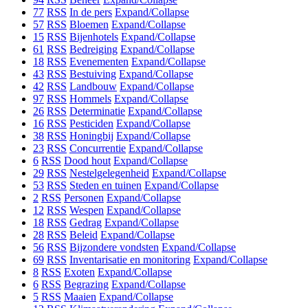
77
RSS
In de pers
Expand/Collapse
57
RSS
Bloemen
Expand/Collapse
15
RSS
Bijenhotels
Expand/Collapse
61
RSS
Bedreiging
Expand/Collapse
18
RSS
Evenementen
Expand/Collapse
43
RSS
Bestuiving
Expand/Collapse
42
RSS
Landbouw
Expand/Collapse
97
RSS
Hommels
Expand/Collapse
26
RSS
Determinatie
Expand/Collapse
16
RSS
Pesticiden
Expand/Collapse
38
RSS
Honingbij
Expand/Collapse
23
RSS
Concurrentie
Expand/Collapse
6
RSS
Dood hout
Expand/Collapse
29
RSS
Nestelgelegenheid
Expand/Collapse
53
RSS
Steden en tuinen
Expand/Collapse
2
RSS
Personen
Expand/Collapse
12
RSS
Wespen
Expand/Collapse
18
RSS
Gedrag
Expand/Collapse
28
RSS
Beleid
Expand/Collapse
56
RSS
Bijzondere vondsten
Expand/Collapse
69
RSS
Inventarisatie en monitoring
Expand/Collapse
8
RSS
Exoten
Expand/Collapse
6
RSS
Begrazing
Expand/Collapse
5
RSS
Maaien
Expand/Collapse