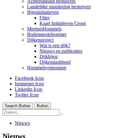
Achteruitgang bestuivers
Landelijke monitoring bestuivers
Bijeninitiatieven
Filter
Kaart Initiatieven Groot
MeetnetHommels
Bodemnestelregister
Dijkenproject
Wat is een dijk?
Nieuws en publicaties
Dijkbijen
Dijkendashbord
Hommelsymposium
Facebook Icon
Instagram Icon
Linkedin Icon
Twitter Icon
Search Button
Button
Nieuws
Nieuws