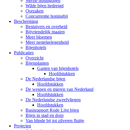
Sterfte honingbijen
Wilde bijen bedreigd
Oorzaken
Concurrentie honingbij
Bescherming
Bestuivers en overheid
Bijvriendelijk maaien
Meer bloemen
Meer nestelgelegenheid
Bijenhotels
Publicaties
Overzicht
Bijenplanten
Gasten van bijenhotels
Hoofdstukken
De Nederlandse bijen
Hoofdstukken
De wespen en mieren van Nederland
Hoofdstukken
De Nederlandse zweefvliegen
Hoofdstukken
Basisrapport Rode Lijst bijen
Bijen in stad en dorp
Van blinde bij tot zilveren fluitje
Projecten