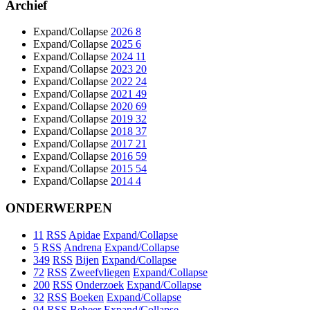
Archief
Expand/Collapse
2026
8
Expand/Collapse
2025
6
Expand/Collapse
2024
11
Expand/Collapse
2023
20
Expand/Collapse
2022
24
Expand/Collapse
2021
49
Expand/Collapse
2020
69
Expand/Collapse
2019
32
Expand/Collapse
2018
37
Expand/Collapse
2017
21
Expand/Collapse
2016
59
Expand/Collapse
2015
54
Expand/Collapse
2014
4
ONDERWERPEN
11
RSS
Apidae
Expand/Collapse
5
RSS
Andrena
Expand/Collapse
349
RSS
Bijen
Expand/Collapse
72
RSS
Zweefvliegen
Expand/Collapse
200
RSS
Onderzoek
Expand/Collapse
32
RSS
Boeken
Expand/Collapse
94
RSS
Beheer
Expand/Collapse