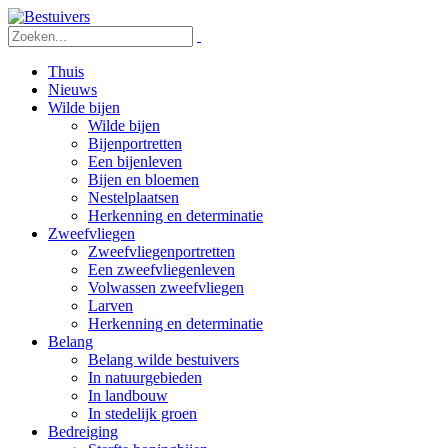
Thuis
Nieuws
Wilde bijen
Wilde bijen
Bijenportretten
Een bijenleven
Bijen en bloemen
Nestelplaatsen
Herkenning en determinatie
Zweefvliegen
Zweefvliegenportretten
Een zweefvliegenleven
Volwassen zweefvliegen
Larven
Herkenning en determinatie
Belang
Belang wilde bestuivers
In natuurgebieden
In landbouw
In stedelijk groen
Bedreiging