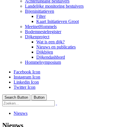
Achteruitgang bestuivers
Landelijke monitoring bestuivers
Bijeninitiatieven
Filter
Kaart Initiatieven Groot
MeetnetHommels
Bodemnestelregister
Dijkenproject
Wat is een dijk?
Nieuws en publicaties
Dijkbijen
Dijkendashbord
Hommelsymposium
Facebook Icon
Instagram Icon
Linkedin Icon
Twitter Icon
Search Button
Button
Nieuws
Nieuws