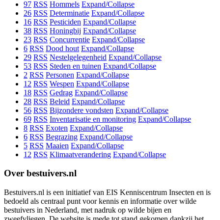
97
RSS
Hommels
Expand/Collapse
26
RSS
Determinatie
Expand/Collapse
16
RSS
Pesticiden
Expand/Collapse
38
RSS
Honingbij
Expand/Collapse
23
RSS
Concurrentie
Expand/Collapse
6
RSS
Dood hout
Expand/Collapse
29
RSS
Nestelgelegenheid
Expand/Collapse
53
RSS
Steden en tuinen
Expand/Collapse
2
RSS
Personen
Expand/Collapse
12
RSS
Wespen
Expand/Collapse
18
RSS
Gedrag
Expand/Collapse
28
RSS
Beleid
Expand/Collapse
56
RSS
Bijzondere vondsten
Expand/Collapse
69
RSS
Inventarisatie en monitoring
Expand/Collapse
8
RSS
Exoten
Expand/Collapse
6
RSS
Begrazing
Expand/Collapse
5
RSS
Maaien
Expand/Collapse
12
RSS
Klimaatverandering
Expand/Collapse
Over bestuivers.nl
Bestuivers.nl is een initiatief van EIS Kenniscentrum Insecten en is
bedoeld als centraal punt voor kennis en informatie over wilde
bestuivers in Nederland, met nadruk op wilde bijen en
zweefvliegen. De website is mede tot stand gekomen dankzij het