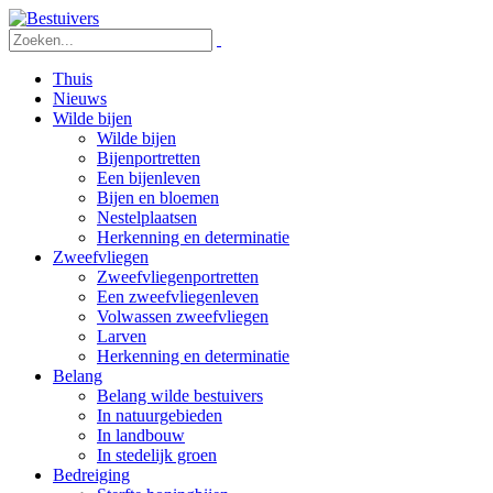
Thuis
Nieuws
Wilde bijen
Wilde bijen
Bijenportretten
Een bijenleven
Bijen en bloemen
Nestelplaatsen
Herkenning en determinatie
Zweefvliegen
Zweefvliegenportretten
Een zweefvliegenleven
Volwassen zweefvliegen
Larven
Herkenning en determinatie
Belang
Belang wilde bestuivers
In natuurgebieden
In landbouw
In stedelijk groen
Bedreiging