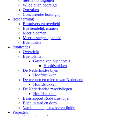
Sterfte honingbijen
Wilde bijen bedreigd
Oorzaken
Concurrentie honingbij
Bescherming
Bestuivers en overheid
Bijvriendelijk maaien
Meer bloemen
Meer nestelgelegenheid
Bijenhotels
Publicaties
Overzicht
Bijenplanten
Gasten van bijenhotels
Hoofdstukken
De Nederlandse bijen
Hoofdstukken
De wespen en mieren van Nederland
Hoofdstukken
De Nederlandse zweefvliegen
Hoofdstukken
Basisrapport Rode Lijst bijen
Bijen in stad en dorp
Van blinde bij tot zilveren fluitje
Projecten