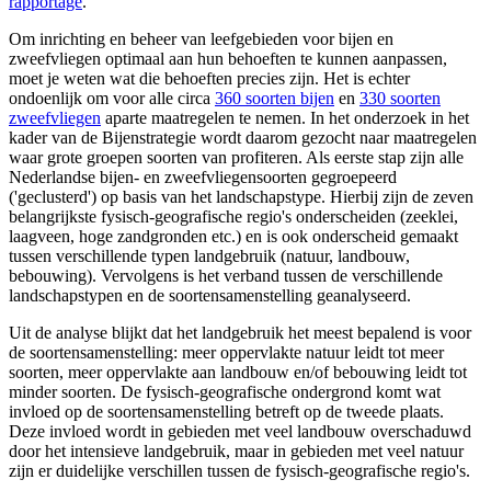
rapportage
.
Om inrichting en beheer van leefgebieden voor bijen en
zweefvliegen optimaal aan hun behoeften te kunnen aanpassen,
moet je weten wat die behoeften precies zijn. Het is echter
ondoenlijk om voor alle circa
360 soorten bijen
en
330 soorten
zweefvliegen
aparte maatregelen te nemen. In het onderzoek in het
kader van de Bijenstrategie wordt daarom gezocht naar maatregelen
waar grote groepen soorten van profiteren. Als eerste stap zijn alle
Nederlandse bijen- en zweefvliegensoorten gegroepeerd
('geclusterd') op basis van het landschapstype. Hierbij zijn de zeven
belangrijkste fysisch-geografische regio's onderscheiden (zeeklei,
laagveen, hoge zandgronden etc.) en is ook onderscheid gemaakt
tussen verschillende typen landgebruik (natuur, landbouw,
bebouwing). Vervolgens is het verband tussen de verschillende
landschapstypen en de soortensamenstelling geanalyseerd.
Uit de analyse blijkt dat het landgebruik het meest bepalend is voor
de soortensamenstelling: meer oppervlakte natuur leidt tot meer
soorten, meer oppervlakte aan landbouw en/of bebouwing leidt tot
minder soorten. De fysisch-geografische ondergrond komt wat
invloed op de soortensamenstelling betreft op de tweede plaats.
Deze invloed wordt in gebieden met veel landbouw overschaduwd
door het intensieve landgebruik, maar in gebieden met veel natuur
zijn er duidelijke verschillen tussen de fysisch-geografische regio's.