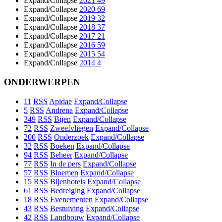
Expand/Collapse
2021
49
Expand/Collapse
2020
69
Expand/Collapse
2019
32
Expand/Collapse
2018
37
Expand/Collapse
2017
21
Expand/Collapse
2016
59
Expand/Collapse
2015
54
Expand/Collapse
2014
4
ONDERWERPEN
11
RSS
Apidae
Expand/Collapse
5
RSS
Andrena
Expand/Collapse
349
RSS
Bijen
Expand/Collapse
72
RSS
Zweefvliegen
Expand/Collapse
200
RSS
Onderzoek
Expand/Collapse
32
RSS
Boeken
Expand/Collapse
94
RSS
Beheer
Expand/Collapse
77
RSS
In de pers
Expand/Collapse
57
RSS
Bloemen
Expand/Collapse
15
RSS
Bijenhotels
Expand/Collapse
61
RSS
Bedreiging
Expand/Collapse
18
RSS
Evenementen
Expand/Collapse
43
RSS
Bestuiving
Expand/Collapse
42
RSS
Landbouw
Expand/Collapse