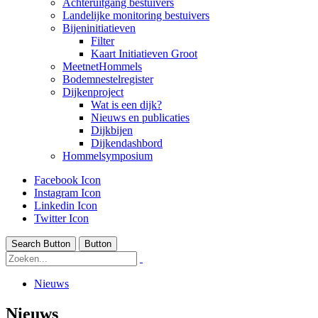
Achteruitgang bestuivers
Landelijke monitoring bestuivers
Bijeninitiatieven
Filter
Kaart Initiatieven Groot
MeetnetHommels
Bodemnestelregister
Dijkenproject
Wat is een dijk?
Nieuws en publicaties
Dijkbijen
Dijkendashbord
Hommelsymposium
Facebook Icon
Instagram Icon
Linkedin Icon
Twitter Icon
Search Button
Button
Nieuws
Nieuws