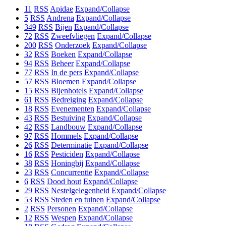
11
RSS
Apidae
Expand/Collapse
5
RSS
Andrena
Expand/Collapse
349
RSS
Bijen
Expand/Collapse
72
RSS
Zweefvliegen
Expand/Collapse
200
RSS
Onderzoek
Expand/Collapse
32
RSS
Boeken
Expand/Collapse
94
RSS
Beheer
Expand/Collapse
77
RSS
In de pers
Expand/Collapse
57
RSS
Bloemen
Expand/Collapse
15
RSS
Bijenhotels
Expand/Collapse
61
RSS
Bedreiging
Expand/Collapse
18
RSS
Evenementen
Expand/Collapse
43
RSS
Bestuiving
Expand/Collapse
42
RSS
Landbouw
Expand/Collapse
97
RSS
Hommels
Expand/Collapse
26
RSS
Determinatie
Expand/Collapse
16
RSS
Pesticiden
Expand/Collapse
38
RSS
Honingbij
Expand/Collapse
23
RSS
Concurrentie
Expand/Collapse
6
RSS
Dood hout
Expand/Collapse
29
RSS
Nestelgelegenheid
Expand/Collapse
53
RSS
Steden en tuinen
Expand/Collapse
2
RSS
Personen
Expand/Collapse
12
RSS
Wespen
Expand/Collapse