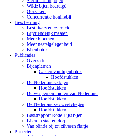
Sterfte honingbijen
Wilde bijen bedreigd
Oorzaken
Concurrentie honingbij
Bescherming
Bestuivers en overheid
Bijvriendelijk maaien
Meer bloemen
Meer nestelgelegenheid
Bijenhotels
Publicaties
Overzicht
Bijenplanten
Gasten van bijenhotels
Hoofdstukken
De Nederlandse bijen
Hoofdstukken
De wespen en mieren van Nederland
Hoofdstukken
De Nederlandse zweefvliegen
Hoofdstukken
Basisrapport Rode Lijst bijen
Bijen in stad en dorp
Van blinde bij tot zilveren fluitje
Projecten