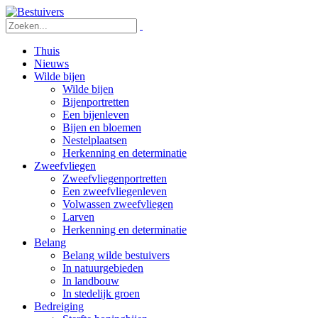
Thuis
Nieuws
Wilde bijen
Wilde bijen
Bijenportretten
Een bijenleven
Bijen en bloemen
Nestelplaatsen
Herkenning en determinatie
Zweefvliegen
Zweefvliegenportretten
Een zweefvliegenleven
Volwassen zweefvliegen
Larven
Herkenning en determinatie
Belang
Belang wilde bestuivers
In natuurgebieden
In landbouw
In stedelijk groen
Bedreiging