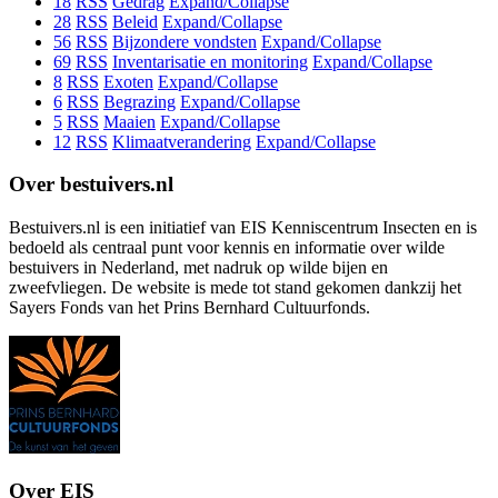
18
RSS
Gedrag
Expand/Collapse
28
RSS
Beleid
Expand/Collapse
56
RSS
Bijzondere vondsten
Expand/Collapse
69
RSS
Inventarisatie en monitoring
Expand/Collapse
8
RSS
Exoten
Expand/Collapse
6
RSS
Begrazing
Expand/Collapse
5
RSS
Maaien
Expand/Collapse
12
RSS
Klimaatverandering
Expand/Collapse
Over bestuivers.nl
Bestuivers.nl is een initiatief van EIS Kenniscentrum Insecten en is
bedoeld als centraal punt voor kennis en informatie over wilde
bestuivers in Nederland, met nadruk op wilde bijen en
zweefvliegen. De website is mede tot stand gekomen dankzij het
Sayers Fonds van het Prins Bernhard Cultuurfonds.
Over EIS