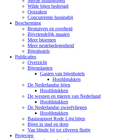
Sterfte honingbijen
Wilde bijen bedreigd
Oorzaken
Concurrentie honingbij
Bescherming
Bestuivers en overheid
Bijvriendelijk maaien
Meer bloemen
Meer nestelgelegenheid
Bijenhotels
Publicaties
Overzicht
Bijenplanten
Gasten van bijenhotels
Hoofdstukken
De Nederlandse bijen
Hoofdstukken
De wespen en mieren van Nederland
Hoofdstukken
De Nederlandse zweefvliegen
Hoofdstukken
Basisrapport Rode Lijst bijen
Bijen in stad en dorp
Van blinde bij tot zilveren fluitje
Projecten