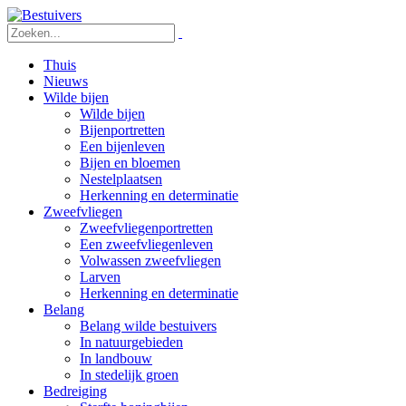
Thuis
Nieuws
Wilde bijen
Wilde bijen
Bijenportretten
Een bijenleven
Bijen en bloemen
Nestelplaatsen
Herkenning en determinatie
Zweefvliegen
Zweefvliegenportretten
Een zweefvliegenleven
Volwassen zweefvliegen
Larven
Herkenning en determinatie
Belang
Belang wilde bestuivers
In natuurgebieden
In landbouw
In stedelijk groen
Bedreiging