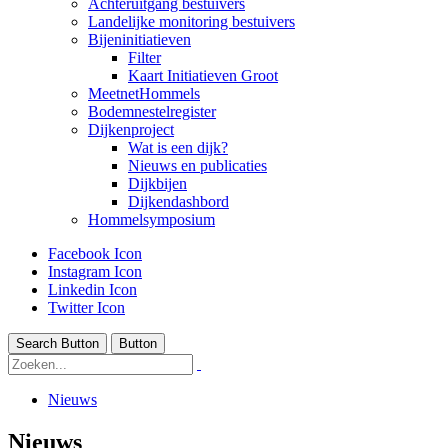
Achteruitgang bestuivers
Landelijke monitoring bestuivers
Bijeninitiatieven
Filter
Kaart Initiatieven Groot
MeetnetHommels
Bodemnestelregister
Dijkenproject
Wat is een dijk?
Nieuws en publicaties
Dijkbijen
Dijkendashbord
Hommelsymposium
Facebook Icon
Instagram Icon
Linkedin Icon
Twitter Icon
Search Button
Button
Nieuws
Nieuws