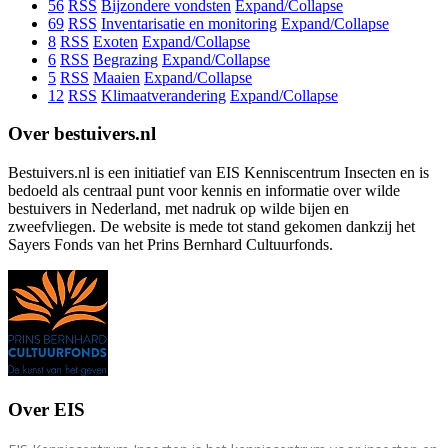
56
RSS
Bijzondere vondsten
Expand/Collapse
69
RSS
Inventarisatie en monitoring
Expand/Collapse
8
RSS
Exoten
Expand/Collapse
6
RSS
Begrazing
Expand/Collapse
5
RSS
Maaien
Expand/Collapse
12
RSS
Klimaatverandering
Expand/Collapse
Over bestuivers.nl
Bestuivers.nl is een initiatief van EIS Kenniscentrum Insecten en is
bedoeld als centraal punt voor kennis en informatie over wilde
bestuivers in Nederland, met nadruk op wilde bijen en
zweefvliegen. De website is mede tot stand gekomen dankzij het
Sayers Fonds van het Prins Bernhard Cultuurfonds.
Over EIS