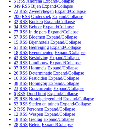
5
RSS
Andrena
Expand/Collapse
349
RSS
Bijen
Expand/Collapse
72
RSS
Zweefvliegen
Expand/Collapse
200
RSS
Onderzoek
Expand/Collapse
32
RSS
Boeken
Expand/Collapse
94
RSS
Beheer
Expand/Collapse
77
RSS
In de pers
Expand/Collapse
57
RSS
Bloemen
Expand/Collapse
15
RSS
Bijenhotels
Expand/Collapse
61
RSS
Bedreiging
Expand/Collapse
18
RSS
Evenementen
Expand/Collapse
43
RSS
Bestuiving
Expand/Collapse
42
RSS
Landbouw
Expand/Collapse
97
RSS
Hommels
Expand/Collapse
26
RSS
Determinatie
Expand/Collapse
16
RSS
Pesticiden
Expand/Collapse
38
RSS
Honingbij
Expand/Collapse
23
RSS
Concurrentie
Expand/Collapse
6
RSS
Dood hout
Expand/Collapse
29
RSS
Nestelgelegenheid
Expand/Collapse
53
RSS
Steden en tuinen
Expand/Collapse
2
RSS
Personen
Expand/Collapse
12
RSS
Wespen
Expand/Collapse
18
RSS
Gedrag
Expand/Collapse
28
RSS
Beleid
Expand/Collapse