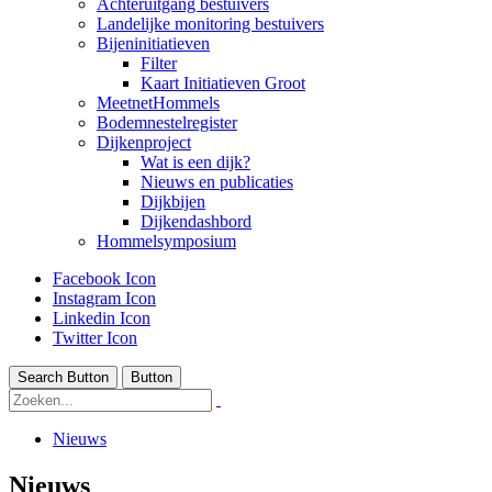
Achteruitgang bestuivers
Landelijke monitoring bestuivers
Bijeninitiatieven
Filter
Kaart Initiatieven Groot
MeetnetHommels
Bodemnestelregister
Dijkenproject
Wat is een dijk?
Nieuws en publicaties
Dijkbijen
Dijkendashbord
Hommelsymposium
Facebook Icon
Instagram Icon
Linkedin Icon
Twitter Icon
Search Button
Button
Nieuws
Nieuws