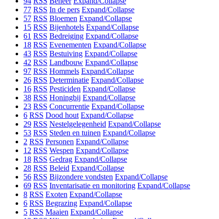
94
RSS
Beheer
Expand/Collapse
77
RSS
In de pers
Expand/Collapse
57
RSS
Bloemen
Expand/Collapse
15
RSS
Bijenhotels
Expand/Collapse
61
RSS
Bedreiging
Expand/Collapse
18
RSS
Evenementen
Expand/Collapse
43
RSS
Bestuiving
Expand/Collapse
42
RSS
Landbouw
Expand/Collapse
97
RSS
Hommels
Expand/Collapse
26
RSS
Determinatie
Expand/Collapse
16
RSS
Pesticiden
Expand/Collapse
38
RSS
Honingbij
Expand/Collapse
23
RSS
Concurrentie
Expand/Collapse
6
RSS
Dood hout
Expand/Collapse
29
RSS
Nestelgelegenheid
Expand/Collapse
53
RSS
Steden en tuinen
Expand/Collapse
2
RSS
Personen
Expand/Collapse
12
RSS
Wespen
Expand/Collapse
18
RSS
Gedrag
Expand/Collapse
28
RSS
Beleid
Expand/Collapse
56
RSS
Bijzondere vondsten
Expand/Collapse
69
RSS
Inventarisatie en monitoring
Expand/Collapse
8
RSS
Exoten
Expand/Collapse
6
RSS
Begrazing
Expand/Collapse
5
RSS
Maaien
Expand/Collapse