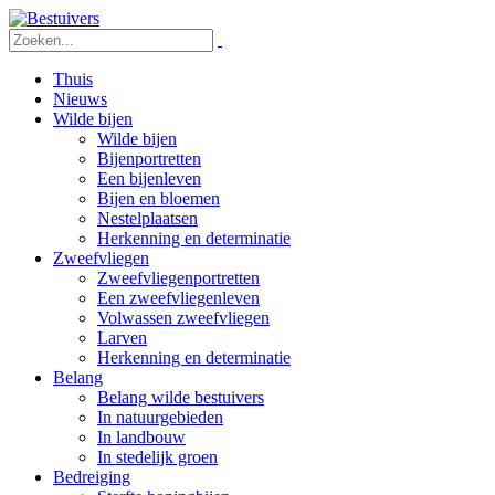
Thuis
Nieuws
Wilde bijen
Wilde bijen
Bijenportretten
Een bijenleven
Bijen en bloemen
Nestelplaatsen
Herkenning en determinatie
Zweefvliegen
Zweefvliegenportretten
Een zweefvliegenleven
Volwassen zweefvliegen
Larven
Herkenning en determinatie
Belang
Belang wilde bestuivers
In natuurgebieden
In landbouw
In stedelijk groen
Bedreiging