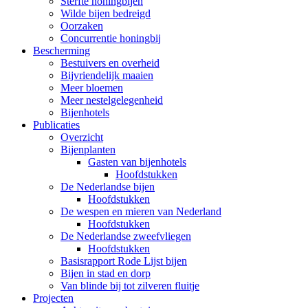
Sterfte honingbijen
Wilde bijen bedreigd
Oorzaken
Concurrentie honingbij
Bescherming
Bestuivers en overheid
Bijvriendelijk maaien
Meer bloemen
Meer nestelgelegenheid
Bijenhotels
Publicaties
Overzicht
Bijenplanten
Gasten van bijenhotels
Hoofdstukken
De Nederlandse bijen
Hoofdstukken
De wespen en mieren van Nederland
Hoofdstukken
De Nederlandse zweefvliegen
Hoofdstukken
Basisrapport Rode Lijst bijen
Bijen in stad en dorp
Van blinde bij tot zilveren fluitje
Projecten