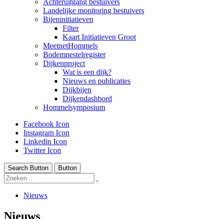
Achteruitgang bestuivers
Landelijke monitoring bestuivers
Bijeninitiatieven
Filter
Kaart Initiatieven Groot
MeetnetHommels
Bodemnestelregister
Dijkenproject
Wat is een dijk?
Nieuws en publicaties
Dijkbijen
Dijkendashbord
Hommelsymposium
Facebook Icon
Instagram Icon
Linkedin Icon
Twitter Icon
Search Button
Button
Nieuws
Nieuws