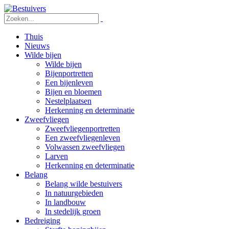
Thuis
Nieuws
Wilde bijen
Wilde bijen
Bijenportretten
Een bijenleven
Bijen en bloemen
Nestelplaatsen
Herkenning en determinatie
Zweefvliegen
Zweefvliegenportretten
Een zweefvliegenleven
Volwassen zweefvliegen
Larven
Herkenning en determinatie
Belang
Belang wilde bestuivers
In natuurgebieden
In landbouw
In stedelijk groen
Bedreiging