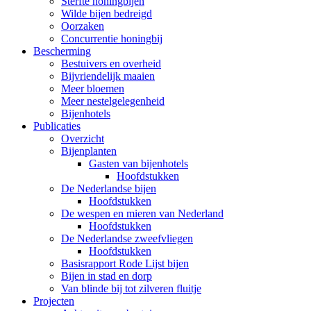
Sterfte honingbijen
Wilde bijen bedreigd
Oorzaken
Concurrentie honingbij
Bescherming
Bestuivers en overheid
Bijvriendelijk maaien
Meer bloemen
Meer nestelgelegenheid
Bijenhotels
Publicaties
Overzicht
Bijenplanten
Gasten van bijenhotels
Hoofdstukken
De Nederlandse bijen
Hoofdstukken
De wespen en mieren van Nederland
Hoofdstukken
De Nederlandse zweefvliegen
Hoofdstukken
Basisrapport Rode Lijst bijen
Bijen in stad en dorp
Van blinde bij tot zilveren fluitje
Projecten