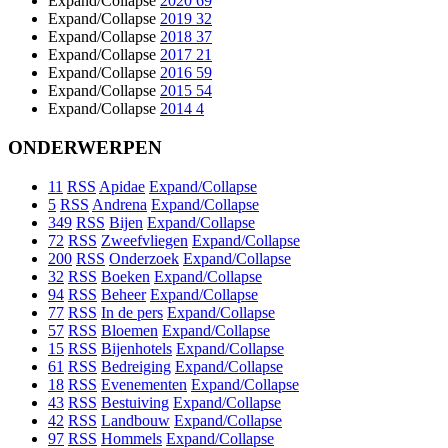
Expand/Collapse
2020
69
Expand/Collapse
2019
32
Expand/Collapse
2018
37
Expand/Collapse
2017
21
Expand/Collapse
2016
59
Expand/Collapse
2015
54
Expand/Collapse
2014
4
ONDERWERPEN
11
RSS
Apidae
Expand/Collapse
5
RSS
Andrena
Expand/Collapse
349
RSS
Bijen
Expand/Collapse
72
RSS
Zweefvliegen
Expand/Collapse
200
RSS
Onderzoek
Expand/Collapse
32
RSS
Boeken
Expand/Collapse
94
RSS
Beheer
Expand/Collapse
77
RSS
In de pers
Expand/Collapse
57
RSS
Bloemen
Expand/Collapse
15
RSS
Bijenhotels
Expand/Collapse
61
RSS
Bedreiging
Expand/Collapse
18
RSS
Evenementen
Expand/Collapse
43
RSS
Bestuiving
Expand/Collapse
42
RSS
Landbouw
Expand/Collapse
97
RSS
Hommels
Expand/Collapse