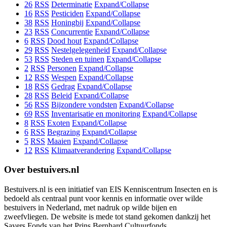
26
RSS
Determinatie
Expand/Collapse
16
RSS
Pesticiden
Expand/Collapse
38
RSS
Honingbij
Expand/Collapse
23
RSS
Concurrentie
Expand/Collapse
6
RSS
Dood hout
Expand/Collapse
29
RSS
Nestelgelegenheid
Expand/Collapse
53
RSS
Steden en tuinen
Expand/Collapse
2
RSS
Personen
Expand/Collapse
12
RSS
Wespen
Expand/Collapse
18
RSS
Gedrag
Expand/Collapse
28
RSS
Beleid
Expand/Collapse
56
RSS
Bijzondere vondsten
Expand/Collapse
69
RSS
Inventarisatie en monitoring
Expand/Collapse
8
RSS
Exoten
Expand/Collapse
6
RSS
Begrazing
Expand/Collapse
5
RSS
Maaien
Expand/Collapse
12
RSS
Klimaatverandering
Expand/Collapse
Over bestuivers.nl
Bestuivers.nl is een initiatief van EIS Kenniscentrum Insecten en is
bedoeld als centraal punt voor kennis en informatie over wilde
bestuivers in Nederland, met nadruk op wilde bijen en
zweefvliegen. De website is mede tot stand gekomen dankzij het
Sayers Fonds van het Prins Bernhard Cultuurfonds.