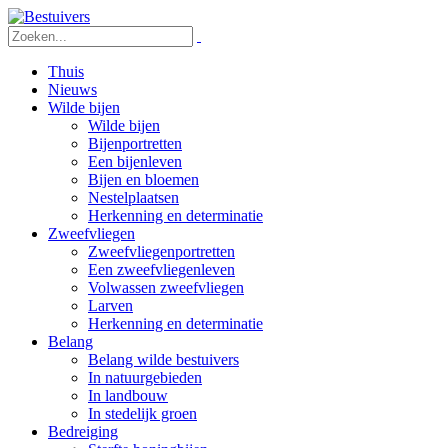
Thuis
Nieuws
Wilde bijen
Wilde bijen
Bijenportretten
Een bijenleven
Bijen en bloemen
Nestelplaatsen
Herkenning en determinatie
Zweefvliegen
Zweefvliegenportretten
Een zweefvliegenleven
Volwassen zweefvliegen
Larven
Herkenning en determinatie
Belang
Belang wilde bestuivers
In natuurgebieden
In landbouw
In stedelijk groen
Bedreiging