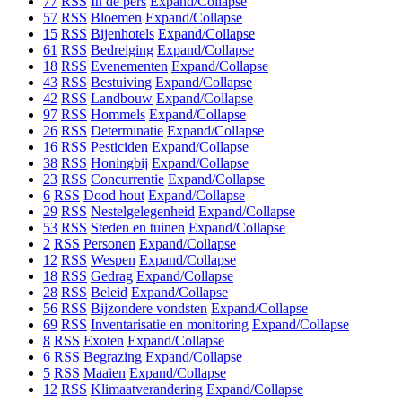
77
RSS
In de pers
Expand/Collapse
57
RSS
Bloemen
Expand/Collapse
15
RSS
Bijenhotels
Expand/Collapse
61
RSS
Bedreiging
Expand/Collapse
18
RSS
Evenementen
Expand/Collapse
43
RSS
Bestuiving
Expand/Collapse
42
RSS
Landbouw
Expand/Collapse
97
RSS
Hommels
Expand/Collapse
26
RSS
Determinatie
Expand/Collapse
16
RSS
Pesticiden
Expand/Collapse
38
RSS
Honingbij
Expand/Collapse
23
RSS
Concurrentie
Expand/Collapse
6
RSS
Dood hout
Expand/Collapse
29
RSS
Nestelgelegenheid
Expand/Collapse
53
RSS
Steden en tuinen
Expand/Collapse
2
RSS
Personen
Expand/Collapse
12
RSS
Wespen
Expand/Collapse
18
RSS
Gedrag
Expand/Collapse
28
RSS
Beleid
Expand/Collapse
56
RSS
Bijzondere vondsten
Expand/Collapse
69
RSS
Inventarisatie en monitoring
Expand/Collapse
8
RSS
Exoten
Expand/Collapse
6
RSS
Begrazing
Expand/Collapse
5
RSS
Maaien
Expand/Collapse
12
RSS
Klimaatverandering
Expand/Collapse