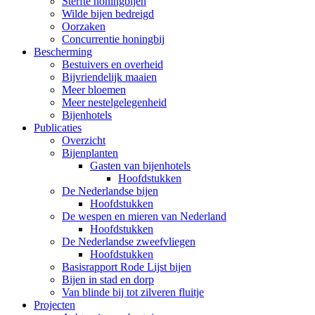
Sterfte honingbijen
Wilde bijen bedreigd
Oorzaken
Concurrentie honingbij
Bescherming
Bestuivers en overheid
Bijvriendelijk maaien
Meer bloemen
Meer nestelgelegenheid
Bijenhotels
Publicaties
Overzicht
Bijenplanten
Gasten van bijenhotels
Hoofdstukken
De Nederlandse bijen
Hoofdstukken
De wespen en mieren van Nederland
Hoofdstukken
De Nederlandse zweefvliegen
Hoofdstukken
Basisrapport Rode Lijst bijen
Bijen in stad en dorp
Van blinde bij tot zilveren fluitje
Projecten