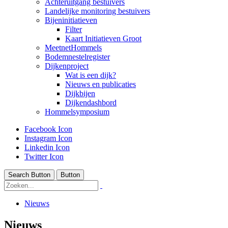
Achteruitgang bestuivers
Landelijke monitoring bestuivers
Bijeninitiatieven
Filter
Kaart Initiatieven Groot
MeetnetHommels
Bodemnestelregister
Dijkenproject
Wat is een dijk?
Nieuws en publicaties
Dijkbijen
Dijkendashbord
Hommelsymposium
Facebook Icon
Instagram Icon
Linkedin Icon
Twitter Icon
Search Button
Button
Nieuws
Nieuws