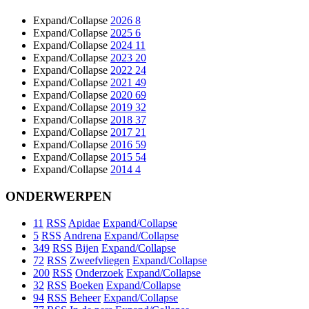
Expand/Collapse
2026
8
Expand/Collapse
2025
6
Expand/Collapse
2024
11
Expand/Collapse
2023
20
Expand/Collapse
2022
24
Expand/Collapse
2021
49
Expand/Collapse
2020
69
Expand/Collapse
2019
32
Expand/Collapse
2018
37
Expand/Collapse
2017
21
Expand/Collapse
2016
59
Expand/Collapse
2015
54
Expand/Collapse
2014
4
ONDERWERPEN
11
RSS
Apidae
Expand/Collapse
5
RSS
Andrena
Expand/Collapse
349
RSS
Bijen
Expand/Collapse
72
RSS
Zweefvliegen
Expand/Collapse
200
RSS
Onderzoek
Expand/Collapse
32
RSS
Boeken
Expand/Collapse
94
RSS
Beheer
Expand/Collapse