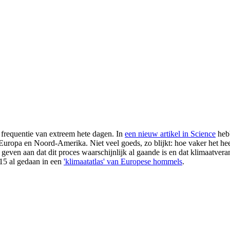
frequentie van extreem hete dagen. In
een nieuw artikel in Science
hebb
Europa en Noord-Amerika. Niet veel goeds, zo blijkt: hoe vaker het hee
even aan dat dit proces waarschijnlijk al gaande is en dat klimaatvera
15 al gedaan in een
'klimaatatlas' van Europese hommels
.