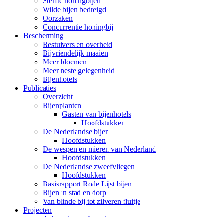
Sterfte honingbijen
Wilde bijen bedreigd
Oorzaken
Concurrentie honingbij
Bescherming
Bestuivers en overheid
Bijvriendelijk maaien
Meer bloemen
Meer nestelgelegenheid
Bijenhotels
Publicaties
Overzicht
Bijenplanten
Gasten van bijenhotels
Hoofdstukken
De Nederlandse bijen
Hoofdstukken
De wespen en mieren van Nederland
Hoofdstukken
De Nederlandse zweefvliegen
Hoofdstukken
Basisrapport Rode Lijst bijen
Bijen in stad en dorp
Van blinde bij tot zilveren fluitje
Projecten