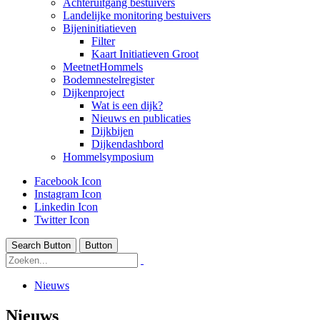
Achteruitgang bestuivers
Landelijke monitoring bestuivers
Bijeninitiatieven
Filter
Kaart Initiatieven Groot
MeetnetHommels
Bodemnestelregister
Dijkenproject
Wat is een dijk?
Nieuws en publicaties
Dijkbijen
Dijkendashbord
Hommelsymposium
Facebook Icon
Instagram Icon
Linkedin Icon
Twitter Icon
Search Button
Button
Nieuws
Nieuws