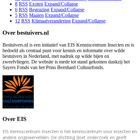
8
RSS
Exoten
Expand/Collapse
6
RSS
Begrazing
Expand/Collapse
5
RSS
Maaien
Expand/Collapse
12
RSS
Klimaatverandering
Expand/Collapse
Over bestuivers.nl
Bestuivers.nl is een initiatief van EIS Kenniscentrum Insecten en is
bedoeld als centraal punt voor kennis en informatie over wilde
bestuivers in Nederland, met nadruk op wilde bijen en
zweefvliegen. De website is mede tot stand gekomen dankzij het
Sayers Fonds van het Prins Bernhard Cultuurfonds.
Over EIS
EIS Kenniscentrum Insecten is het kenniscentrum voor insecten en
andere ongewervelden. De stichting doet onderzoek en geeft