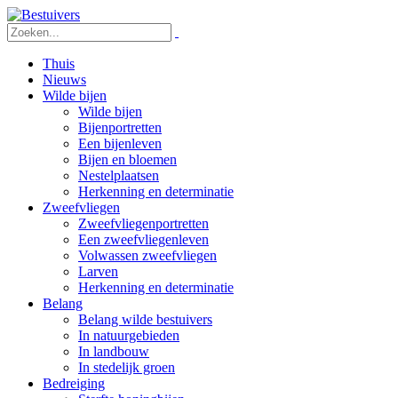
Thuis
Nieuws
Wilde bijen
Wilde bijen
Bijenportretten
Een bijenleven
Bijen en bloemen
Nestelplaatsen
Herkenning en determinatie
Zweefvliegen
Zweefvliegenportretten
Een zweefvliegenleven
Volwassen zweefvliegen
Larven
Herkenning en determinatie
Belang
Belang wilde bestuivers
In natuurgebieden
In landbouw
In stedelijk groen
Bedreiging