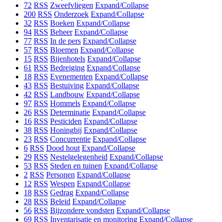
72
RSS
Zweefvliegen
Expand/Collapse
200
RSS
Onderzoek
Expand/Collapse
32
RSS
Boeken
Expand/Collapse
94
RSS
Beheer
Expand/Collapse
77
RSS
In de pers
Expand/Collapse
57
RSS
Bloemen
Expand/Collapse
15
RSS
Bijenhotels
Expand/Collapse
61
RSS
Bedreiging
Expand/Collapse
18
RSS
Evenementen
Expand/Collapse
43
RSS
Bestuiving
Expand/Collapse
42
RSS
Landbouw
Expand/Collapse
97
RSS
Hommels
Expand/Collapse
26
RSS
Determinatie
Expand/Collapse
16
RSS
Pesticiden
Expand/Collapse
38
RSS
Honingbij
Expand/Collapse
23
RSS
Concurrentie
Expand/Collapse
6
RSS
Dood hout
Expand/Collapse
29
RSS
Nestelgelegenheid
Expand/Collapse
53
RSS
Steden en tuinen
Expand/Collapse
2
RSS
Personen
Expand/Collapse
12
RSS
Wespen
Expand/Collapse
18
RSS
Gedrag
Expand/Collapse
28
RSS
Beleid
Expand/Collapse
56
RSS
Bijzondere vondsten
Expand/Collapse
69
RSS
Inventarisatie en monitoring
Expand/Collapse