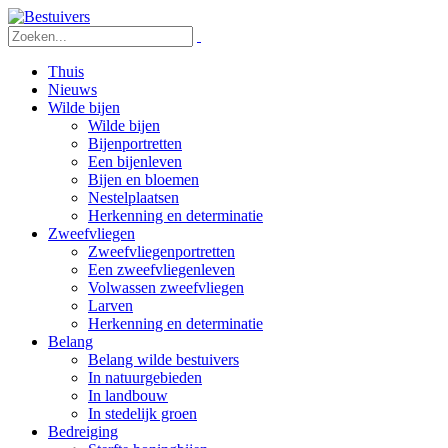
Thuis
Nieuws
Wilde bijen
Wilde bijen
Bijenportretten
Een bijenleven
Bijen en bloemen
Nestelplaatsen
Herkenning en determinatie
Zweefvliegen
Zweefvliegenportretten
Een zweefvliegenleven
Volwassen zweefvliegen
Larven
Herkenning en determinatie
Belang
Belang wilde bestuivers
In natuurgebieden
In landbouw
In stedelijk groen
Bedreiging