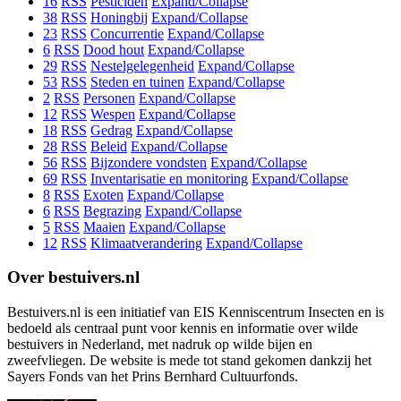
16
RSS
Pesticiden
Expand/Collapse
38
RSS
Honingbij
Expand/Collapse
23
RSS
Concurrentie
Expand/Collapse
6
RSS
Dood hout
Expand/Collapse
29
RSS
Nestelgelegenheid
Expand/Collapse
53
RSS
Steden en tuinen
Expand/Collapse
2
RSS
Personen
Expand/Collapse
12
RSS
Wespen
Expand/Collapse
18
RSS
Gedrag
Expand/Collapse
28
RSS
Beleid
Expand/Collapse
56
RSS
Bijzondere vondsten
Expand/Collapse
69
RSS
Inventarisatie en monitoring
Expand/Collapse
8
RSS
Exoten
Expand/Collapse
6
RSS
Begrazing
Expand/Collapse
5
RSS
Maaien
Expand/Collapse
12
RSS
Klimaatverandering
Expand/Collapse
Over bestuivers.nl
Bestuivers.nl is een initiatief van EIS Kenniscentrum Insecten en is
bedoeld als centraal punt voor kennis en informatie over wilde
bestuivers in Nederland, met nadruk op wilde bijen en
zweefvliegen. De website is mede tot stand gekomen dankzij het
Sayers Fonds van het Prins Bernhard Cultuurfonds.