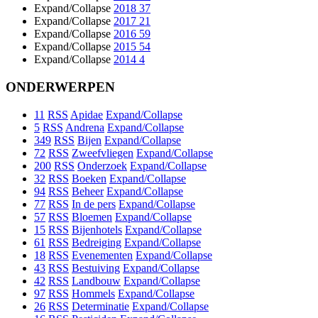
Expand/Collapse
2018
37
Expand/Collapse
2017
21
Expand/Collapse
2016
59
Expand/Collapse
2015
54
Expand/Collapse
2014
4
ONDERWERPEN
11
RSS
Apidae
Expand/Collapse
5
RSS
Andrena
Expand/Collapse
349
RSS
Bijen
Expand/Collapse
72
RSS
Zweefvliegen
Expand/Collapse
200
RSS
Onderzoek
Expand/Collapse
32
RSS
Boeken
Expand/Collapse
94
RSS
Beheer
Expand/Collapse
77
RSS
In de pers
Expand/Collapse
57
RSS
Bloemen
Expand/Collapse
15
RSS
Bijenhotels
Expand/Collapse
61
RSS
Bedreiging
Expand/Collapse
18
RSS
Evenementen
Expand/Collapse
43
RSS
Bestuiving
Expand/Collapse
42
RSS
Landbouw
Expand/Collapse
97
RSS
Hommels
Expand/Collapse
26
RSS
Determinatie
Expand/Collapse