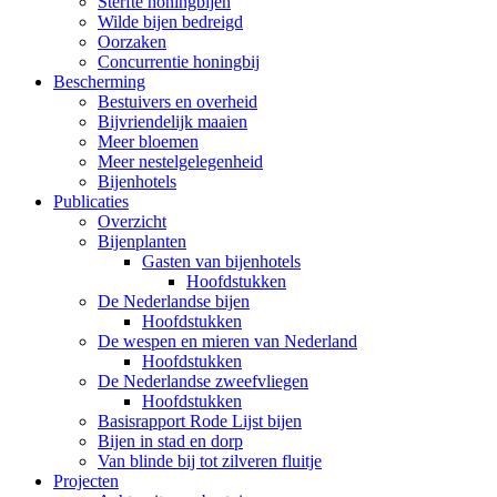
Sterfte honingbijen
Wilde bijen bedreigd
Oorzaken
Concurrentie honingbij
Bescherming
Bestuivers en overheid
Bijvriendelijk maaien
Meer bloemen
Meer nestelgelegenheid
Bijenhotels
Publicaties
Overzicht
Bijenplanten
Gasten van bijenhotels
Hoofdstukken
De Nederlandse bijen
Hoofdstukken
De wespen en mieren van Nederland
Hoofdstukken
De Nederlandse zweefvliegen
Hoofdstukken
Basisrapport Rode Lijst bijen
Bijen in stad en dorp
Van blinde bij tot zilveren fluitje
Projecten