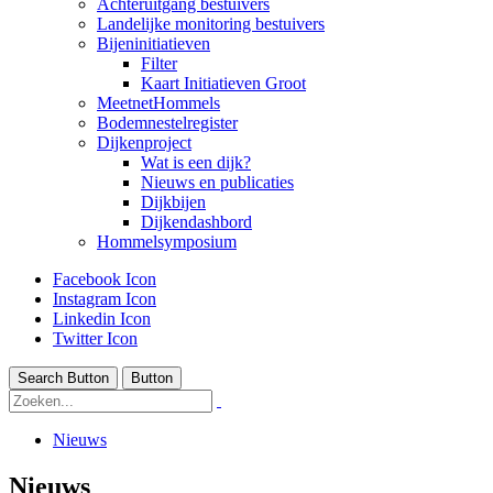
Achteruitgang bestuivers
Landelijke monitoring bestuivers
Bijeninitiatieven
Filter
Kaart Initiatieven Groot
MeetnetHommels
Bodemnestelregister
Dijkenproject
Wat is een dijk?
Nieuws en publicaties
Dijkbijen
Dijkendashbord
Hommelsymposium
Facebook Icon
Instagram Icon
Linkedin Icon
Twitter Icon
Search Button
Button
Nieuws
Nieuws