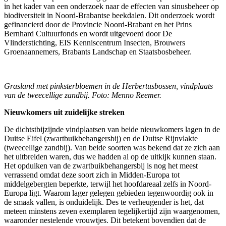
in het kader van een onderzoek naar de effecten van sinusbeheer op
biodiversiteit in Noord-Brabantse beekdalen. Dit onderzoek wordt
gefinancierd door de Provincie Noord-Brabant en het Prins
Bernhard Cultuurfonds en wordt uitgevoerd door De
Vlinderstichting, EIS Kenniscentrum Insecten, Brouwers
Groenaannemers, Brabants Landschap en Staatsbosbeheer.
Grasland met pinksterbloemen in de Herbertusbossen, vindplaats
van de tweecellige zandbij. Foto: Menno Reemer.
Nieuwkomers uit zuidelijke streken
De dichtstbijzijnde vindplaatsen van beide nieuwkomers lagen in de
Duitse Eifel (zwartbuikbehangersbij) en de Duitse Rijnvlakte
(tweecellige zandbij). Van beide soorten was bekend dat ze zich aan
het uitbreiden waren, dus we hadden al op de uitkijk kunnen staan.
Het opduiken van de zwartbuikbehangersbij is nog het meest
verrassend omdat deze soort zich in Midden-Europa tot
middelgebergten beperkte, terwijl het hoofdareaal zelfs in Noord-
Europa ligt. Waarom lager gelegen gebieden tegenwoordig ook in
de smaak vallen, is onduidelijk. Des te verheugender is het, dat
meteen minstens zeven exemplaren tegelijkertijd zijn waargenomen,
waaronder nestelende vrouwtjes. Dit betekent bovendien dat de