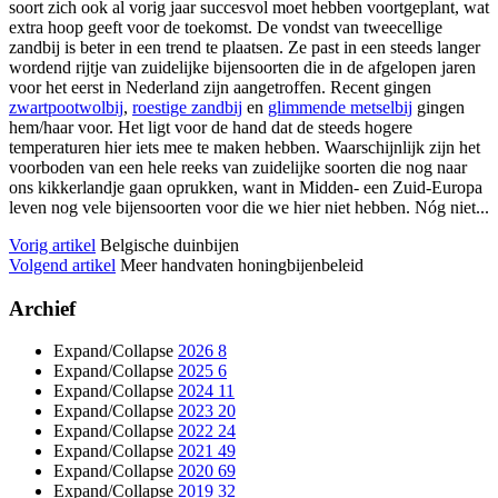
soort zich ook al vorig jaar succesvol moet hebben voortgeplant, wat
extra hoop geeft voor de toekomst. De vondst van tweecellige
zandbij is beter in een trend te plaatsen. Ze past in een steeds langer
wordend rijtje van zuidelijke bijensoorten die in de afgelopen jaren
voor het eerst in Nederland zijn aangetroffen. Recent gingen
zwartpootwolbij
,
roestige zandbij
en
glimmende metselbij
gingen
hem/haar voor. Het ligt voor de hand dat de steeds hogere
temperaturen hier iets mee te maken hebben. Waarschijnlijk zijn het
voorboden van een hele reeks van zuidelijke soorten die nog naar
ons kikkerlandje gaan oprukken, want in Midden- een Zuid-Europa
leven nog vele bijensoorten voor die we hier niet hebben. Nóg niet...
Vorig artikel
Belgische duinbijen
Volgend artikel
Meer handvaten honingbijenbeleid
Archief
Expand/Collapse
2026
8
Expand/Collapse
2025
6
Expand/Collapse
2024
11
Expand/Collapse
2023
20
Expand/Collapse
2022
24
Expand/Collapse
2021
49
Expand/Collapse
2020
69
Expand/Collapse
2019
32