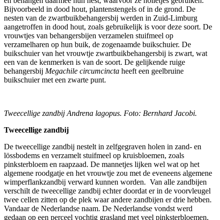
en behangen daarmee hun nest, waarvoor ze holletjes gebruiken.
Bijvoorbeeld in dood hout, plantenstengels of in de grond. De
nesten van de zwartbuikbehangersbij werden in Zuid-Limburg
aangetroffen in dood hout, zoals gebruikelijk is voor deze soort. De
vrouwtjes van behangersbijen verzamelen stuifmeel op
verzamelharen op hun buik, de zogenaamde buikschuier. De
buikschuier van het vrouwtje zwartbuikbehangersbij is zwart, wat
een van de kenmerken is van de soort. De gelijkende ruige
behangersbij
Megachile circumcincta
heeft een geelbruine
buikschuier met een zwarte punt.
Tweecellige zandbij Andrena lagopus. Foto: Bernhard Jacobi.
Tweecellige zandbij
De tweecellige zandbij nestelt in zelfgegraven holen in zand- en
lössbodems en verzamelt stuifmeel op kruisbloemen, zoals
pinksterbloem en raapzaad. De mannetjes lijken wel wat op het
algemene roodgatje en het vrouwtje zou met de eveneens algemene
wimperflankzandbij verward kunnen worden. Van alle zandbijen
verschilt de tweecellige zandbij echter doordat er in de voorvleugel
twee cellen zitten op de plek waar andere zandbijen er drie hebben.
Vandaar de Nederlandse naam. De Nederlandse vondst werd
gedaan op een perceel vochtig grasland met veel pinksterbloemen,