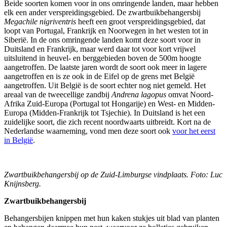
Beide soorten komen voor in ons omringende landen, maar hebben
elk een ander verspreidingsgebied. De zwartbuikbehangersbij
Megachile nigriventris
heeft een groot verspreidingsgebied, dat
loopt van Portugal, Frankrijk en Noorwegen in het westen tot in
Siberië. In de ons omringende landen komt deze soort voor in
Duitsland en Frankrijk, maar werd daar tot voor kort vrijwel
uitsluitend in heuvel- en berggebieden boven de 500m hoogte
aangetroffen. De laatste jaren wordt de soort ook meer in lagere
aangetroffen en is ze ook in de Eifel op de grens met België
aangetroffen. Uit België is de soort echter nog niet gemeld. Het
areaal van de tweecellige zandbij
Andrena lagopus
omvat Noord-
Afrika Zuid-Europa (Portugal tot Hongarije) en West- en Midden-
Europa (Midden-Frankrijk tot Tsjechie). In Duitsland is het een
zuidelijke soort, die zich recent noordwaarts uitbreidt. Kort na de
Nederlandse waarneming, vond men deze soort ook
voor het eerst
in België
.
Zwartbuikbehangersbij op de Zuid-Limburgse vindplaats. Foto: Luc
Knijnsberg.
Zwartbuikbehangersbij
Behangersbijen knippen met hun kaken stukjes uit blad van planten