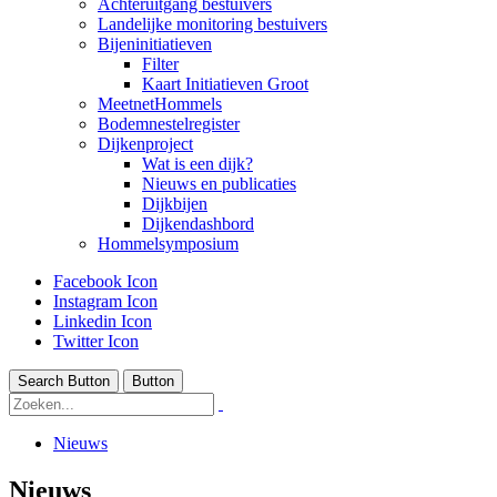
Achteruitgang bestuivers
Landelijke monitoring bestuivers
Bijeninitiatieven
Filter
Kaart Initiatieven Groot
MeetnetHommels
Bodemnestelregister
Dijkenproject
Wat is een dijk?
Nieuws en publicaties
Dijkbijen
Dijkendashbord
Hommelsymposium
Facebook Icon
Instagram Icon
Linkedin Icon
Twitter Icon
Search Button
Button
Nieuws
Nieuws