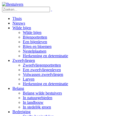
Thuis
Nieuws
Wilde bijen
Wilde bijen
Bijenportretten
Een bijenleven
Bijen en bloemen
Nestelplaatsen
Herkenning en determinatie
Zweefvliegen
Zweefvliegenportretten
Een zweefvliegenleven
Volwassen zweefvliegen
Larven
Herkenning en determinatie
Belang
Belang wilde bestuivers
In natuurgebieden
In landbouw
In stedelijk groen
Bedreiging