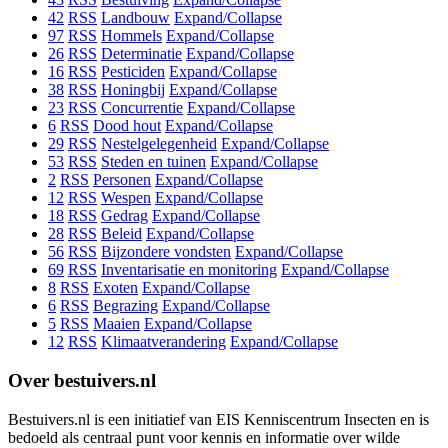
42
RSS
Landbouw
Expand/Collapse
97
RSS
Hommels
Expand/Collapse
26
RSS
Determinatie
Expand/Collapse
16
RSS
Pesticiden
Expand/Collapse
38
RSS
Honingbij
Expand/Collapse
23
RSS
Concurrentie
Expand/Collapse
6
RSS
Dood hout
Expand/Collapse
29
RSS
Nestelgelegenheid
Expand/Collapse
53
RSS
Steden en tuinen
Expand/Collapse
2
RSS
Personen
Expand/Collapse
12
RSS
Wespen
Expand/Collapse
18
RSS
Gedrag
Expand/Collapse
28
RSS
Beleid
Expand/Collapse
56
RSS
Bijzondere vondsten
Expand/Collapse
69
RSS
Inventarisatie en monitoring
Expand/Collapse
8
RSS
Exoten
Expand/Collapse
6
RSS
Begrazing
Expand/Collapse
5
RSS
Maaien
Expand/Collapse
12
RSS
Klimaatverandering
Expand/Collapse
Over bestuivers.nl
Bestuivers.nl is een initiatief van EIS Kenniscentrum Insecten en is
bedoeld als centraal punt voor kennis en informatie over wilde