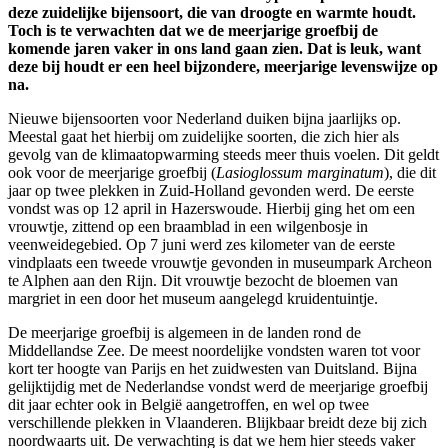
deze zuidelijke bijensoort, die van droogte en warmte houdt.
Toch is te verwachten dat we de meerjarige groefbij de
komende jaren vaker in ons land gaan zien. Dat is leuk, want
deze bij houdt er een heel bijzondere, meerjarige levenswijze op
na.
Nieuwe bijensoorten voor Nederland duiken bijna jaarlijks op.
Meestal gaat het hierbij om zuidelijke soorten, die zich hier als
gevolg van de klimaatopwarming steeds meer thuis voelen. Dit geldt
ook voor de meerjarige groefbij (
Lasioglossum marginatum
), die dit
jaar op twee plekken in Zuid-Holland gevonden werd. De eerste
vondst was op 12 april in Hazerswoude. Hierbij ging het om een
vrouwtje, zittend op een braamblad in een wilgenbosje in
veenweidegebied. Op 7 juni werd zes kilometer van de eerste
vindplaats een tweede vrouwtje gevonden in museumpark Archeon
te Alphen aan den Rijn. Dit vrouwtje bezocht de bloemen van
margriet in een door het museum aangelegd kruidentuintje.
De meerjarige groefbij is algemeen in de landen rond de
Middellandse Zee. De meest noordelijke vondsten waren tot voor
kort ter hoogte van Parijs en het zuidwesten van Duitsland. Bijna
gelijktijdig met de Nederlandse vondst werd de meerjarige groefbij
dit jaar echter ook in België aangetroffen, en wel op twee
verschillende plekken in Vlaanderen. Blijkbaar breidt deze bij zich
noordwaarts uit. De verwachting is dat we hem hier steeds vaker