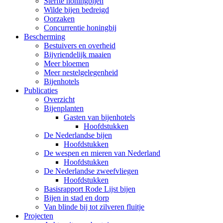
Sterfte honingbijen
Wilde bijen bedreigd
Oorzaken
Concurrentie honingbij
Bescherming
Bestuivers en overheid
Bijvriendelijk maaien
Meer bloemen
Meer nestelgelegenheid
Bijenhotels
Publicaties
Overzicht
Bijenplanten
Gasten van bijenhotels
Hoofdstukken
De Nederlandse bijen
Hoofdstukken
De wespen en mieren van Nederland
Hoofdstukken
De Nederlandse zweefvliegen
Hoofdstukken
Basisrapport Rode Lijst bijen
Bijen in stad en dorp
Van blinde bij tot zilveren fluitje
Projecten