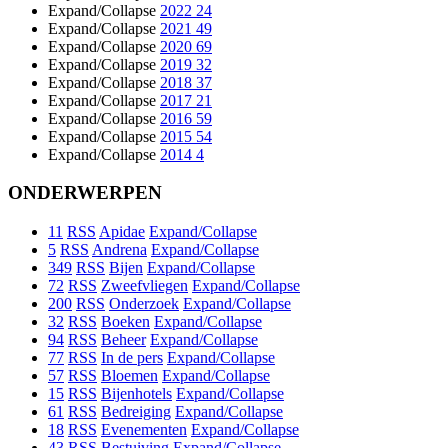
Expand/Collapse
2022
24
Expand/Collapse
2021
49
Expand/Collapse
2020
69
Expand/Collapse
2019
32
Expand/Collapse
2018
37
Expand/Collapse
2017
21
Expand/Collapse
2016
59
Expand/Collapse
2015
54
Expand/Collapse
2014
4
ONDERWERPEN
11
RSS
Apidae
Expand/Collapse
5
RSS
Andrena
Expand/Collapse
349
RSS
Bijen
Expand/Collapse
72
RSS
Zweefvliegen
Expand/Collapse
200
RSS
Onderzoek
Expand/Collapse
32
RSS
Boeken
Expand/Collapse
94
RSS
Beheer
Expand/Collapse
77
RSS
In de pers
Expand/Collapse
57
RSS
Bloemen
Expand/Collapse
15
RSS
Bijenhotels
Expand/Collapse
61
RSS
Bedreiging
Expand/Collapse
18
RSS
Evenementen
Expand/Collapse
43
RSS
Bestuiving
Expand/Collapse