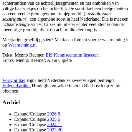
achterranden van de achterlijfssegmenten en het ontbreken van
viltige haarvlekjes op het achterlijf. De soort doet een beetje denken
aan een veel te grote gewone franjegroefbij (
Lasioglossum
sexstrigatum
), een algemene soort in heel Nederland. Die is met een
lichaamslengte van vijf à zes millimeter echter veel kleiner dan de
meerjarige groefbij, die zo’n acht millimeter lang is.
Meerjarige groefbij gezien? Maak een foto en voer je waarneming in
op
Waarneming.nl
.
Tekst: Menno Reemer,
EIS Kenniscentrum Insecten
Foto's: Menno Reemer; Alain Cipière
Vorig artikel
Bijna helft Nederlandse zweefvliegen bedreigd
Volgend artikel
Honingbij en wilde bijen in Biesbosch op zelfde
bloemen
Archief
Expand/Collapse
2026
8
Expand/Collapse
2025
6
Expand/Collapse
2024
11
Expand/Collapse
2023
20