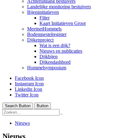
Achteruitgang bestuivers
Landelijke monitoring bestuivers
Bijeninitiatieven
Filter
Kaart Initiatieven Groot
MeetnetHommels
Bodemnestelregister
Dijkenproject
Wat is een dijk?
Nieuws en publicaties
Dijkbijen
Dijkendashbord
Hommelsymposium
Facebook Icon
Instagram Icon
Linkedin Icon
Twitter Icon
Search Button
Button
Nieuws
Nieuws