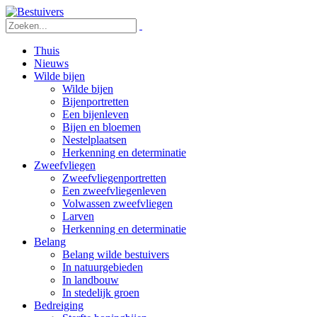
Thuis
Nieuws
Wilde bijen
Wilde bijen
Bijenportretten
Een bijenleven
Bijen en bloemen
Nestelplaatsen
Herkenning en determinatie
Zweefvliegen
Zweefvliegenportretten
Een zweefvliegenleven
Volwassen zweefvliegen
Larven
Herkenning en determinatie
Belang
Belang wilde bestuivers
In natuurgebieden
In landbouw
In stedelijk groen
Bedreiging