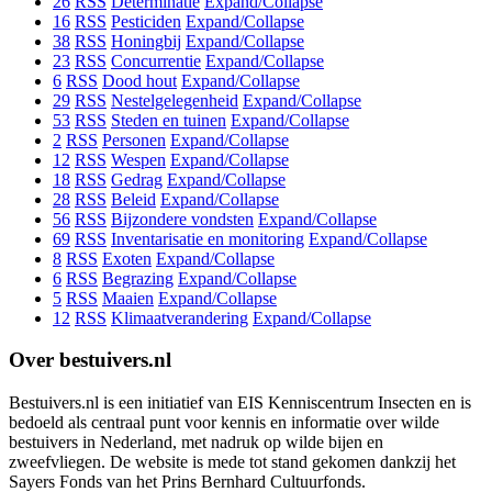
26
RSS
Determinatie
Expand/Collapse
16
RSS
Pesticiden
Expand/Collapse
38
RSS
Honingbij
Expand/Collapse
23
RSS
Concurrentie
Expand/Collapse
6
RSS
Dood hout
Expand/Collapse
29
RSS
Nestelgelegenheid
Expand/Collapse
53
RSS
Steden en tuinen
Expand/Collapse
2
RSS
Personen
Expand/Collapse
12
RSS
Wespen
Expand/Collapse
18
RSS
Gedrag
Expand/Collapse
28
RSS
Beleid
Expand/Collapse
56
RSS
Bijzondere vondsten
Expand/Collapse
69
RSS
Inventarisatie en monitoring
Expand/Collapse
8
RSS
Exoten
Expand/Collapse
6
RSS
Begrazing
Expand/Collapse
5
RSS
Maaien
Expand/Collapse
12
RSS
Klimaatverandering
Expand/Collapse
Over bestuivers.nl
Bestuivers.nl is een initiatief van EIS Kenniscentrum Insecten en is
bedoeld als centraal punt voor kennis en informatie over wilde
bestuivers in Nederland, met nadruk op wilde bijen en
zweefvliegen. De website is mede tot stand gekomen dankzij het
Sayers Fonds van het Prins Bernhard Cultuurfonds.