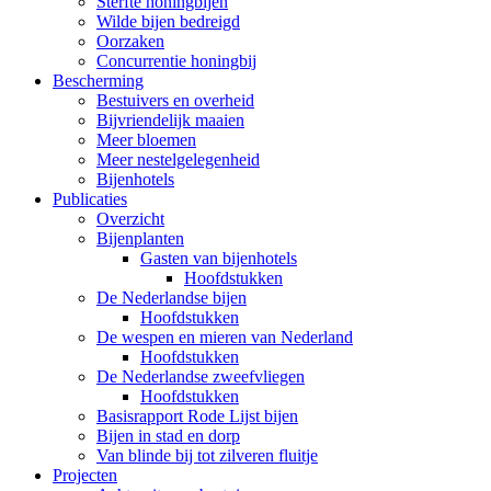
Sterfte honingbijen
Wilde bijen bedreigd
Oorzaken
Concurrentie honingbij
Bescherming
Bestuivers en overheid
Bijvriendelijk maaien
Meer bloemen
Meer nestelgelegenheid
Bijenhotels
Publicaties
Overzicht
Bijenplanten
Gasten van bijenhotels
Hoofdstukken
De Nederlandse bijen
Hoofdstukken
De wespen en mieren van Nederland
Hoofdstukken
De Nederlandse zweefvliegen
Hoofdstukken
Basisrapport Rode Lijst bijen
Bijen in stad en dorp
Van blinde bij tot zilveren fluitje
Projecten