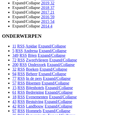
Expand/Collapse
2019
32
Expand/Collapse
2018
37
Expand/Collapse
2017
21
Expand/Collapse
2016
59
Expand/Collapse
2015
54
Expand/Collapse
2014
4
ONDERWERPEN
11
RSS
Apidae
Expand/Collapse
5
RSS
Andrena
Expand/Collapse
349
RSS
Bijen
Expand/Collapse
72
RSS
Zweefvliegen
Expand/Collapse
200
RSS
Onderzoek
Expand/Collapse
32
RSS
Boeken
Expand/Collapse
94
RSS
Beheer
Expand/Collapse
77
RSS
In de pers
Expand/Collapse
57
RSS
Bloemen
Expand/Collapse
15
RSS
Bijenhotels
Expand/Collapse
61
RSS
Bedreiging
Expand/Collapse
18
RSS
Evenementen
Expand/Collapse
43
RSS
Bestuiving
Expand/Collapse
42
RSS
Landbouw
Expand/Collapse
97
RSS
Hommels
Expand/Collapse