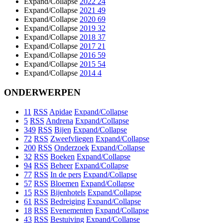
Expand/Collapse
2022
24
Expand/Collapse
2021
49
Expand/Collapse
2020
69
Expand/Collapse
2019
32
Expand/Collapse
2018
37
Expand/Collapse
2017
21
Expand/Collapse
2016
59
Expand/Collapse
2015
54
Expand/Collapse
2014
4
ONDERWERPEN
11
RSS
Apidae
Expand/Collapse
5
RSS
Andrena
Expand/Collapse
349
RSS
Bijen
Expand/Collapse
72
RSS
Zweefvliegen
Expand/Collapse
200
RSS
Onderzoek
Expand/Collapse
32
RSS
Boeken
Expand/Collapse
94
RSS
Beheer
Expand/Collapse
77
RSS
In de pers
Expand/Collapse
57
RSS
Bloemen
Expand/Collapse
15
RSS
Bijenhotels
Expand/Collapse
61
RSS
Bedreiging
Expand/Collapse
18
RSS
Evenementen
Expand/Collapse
43
RSS
Bestuiving
Expand/Collapse