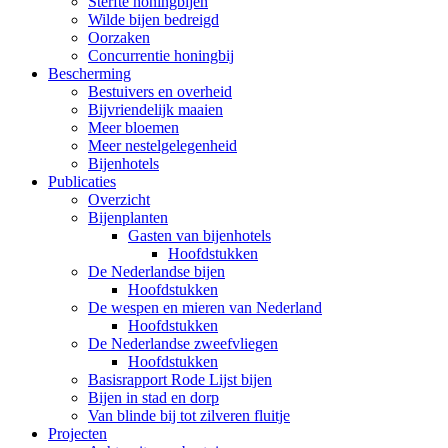
Sterfte honingbijen
Wilde bijen bedreigd
Oorzaken
Concurrentie honingbij
Bescherming
Bestuivers en overheid
Bijvriendelijk maaien
Meer bloemen
Meer nestelgelegenheid
Bijenhotels
Publicaties
Overzicht
Bijenplanten
Gasten van bijenhotels
Hoofdstukken
De Nederlandse bijen
Hoofdstukken
De wespen en mieren van Nederland
Hoofdstukken
De Nederlandse zweefvliegen
Hoofdstukken
Basisrapport Rode Lijst bijen
Bijen in stad en dorp
Van blinde bij tot zilveren fluitje
Projecten