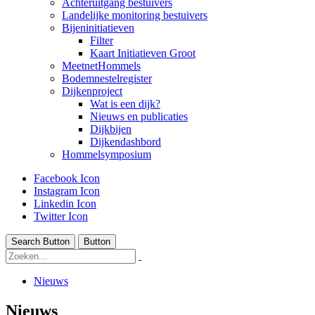
Achteruitgang bestuivers
Landelijke monitoring bestuivers
Bijeninitiatieven
Filter
Kaart Initiatieven Groot
MeetnetHommels
Bodemnestelregister
Dijkenproject
Wat is een dijk?
Nieuws en publicaties
Dijkbijen
Dijkendashbord
Hommelsymposium
Facebook Icon
Instagram Icon
Linkedin Icon
Twitter Icon
Search Button
Button
Nieuws
Nieuws