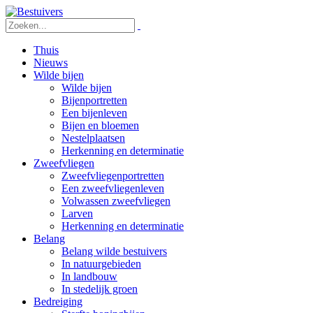
Thuis
Nieuws
Wilde bijen
Wilde bijen
Bijenportretten
Een bijenleven
Bijen en bloemen
Nestelplaatsen
Herkenning en determinatie
Zweefvliegen
Zweefvliegenportretten
Een zweefvliegenleven
Volwassen zweefvliegen
Larven
Herkenning en determinatie
Belang
Belang wilde bestuivers
In natuurgebieden
In landbouw
In stedelijk groen
Bedreiging