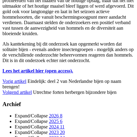
profiteerden van het maaien van de houtige opslag, maar dat het niet
uitmaakte of het houtige maaisel bleef liggen of werd afgevoerd. Dit
gold ook voor langtongige en laat in het seizoen actieve
hommelsoorten, die vanuit beschermingsoogpunt meer aandacht
verdienen. Daarnaast stelden de onderzoekers een positief verband
vast tussen de aanwezigheid van hommels en de diversiteit aan
bloeiende kruiden.
Als kanttekening bij dit onderzoek kan opgemerkt worden dat
solitaire bijen - evenals andere insectengroepen - mogelijk anders op
de verschillende onderzochte beheervormen reageren dan hommels.
Dit is in dit onderzoek echter niet onderzocht.
Lees het artikel hier (open access).
Vorig artikel
Eindelijk: deel 2 van Nederlandse bijen op naam
brengen!
Volgend artikel
Utrechtse forten herbergen bijzondere bijen
Archief
Expand/Collapse
2026
8
Expand/Collapse
2025
6
Expand/Collapse
2024
11
Expand/Collapse
2023
20