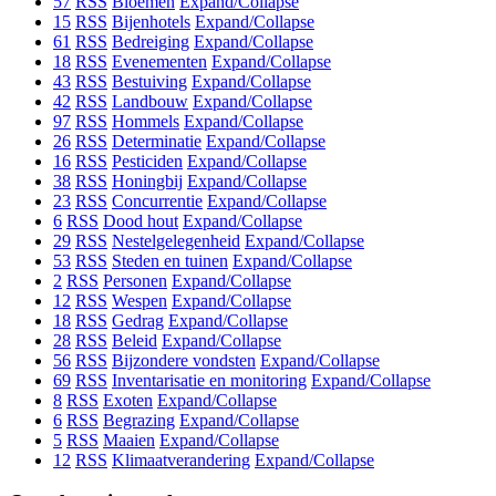
57
RSS
Bloemen
Expand/Collapse
15
RSS
Bijenhotels
Expand/Collapse
61
RSS
Bedreiging
Expand/Collapse
18
RSS
Evenementen
Expand/Collapse
43
RSS
Bestuiving
Expand/Collapse
42
RSS
Landbouw
Expand/Collapse
97
RSS
Hommels
Expand/Collapse
26
RSS
Determinatie
Expand/Collapse
16
RSS
Pesticiden
Expand/Collapse
38
RSS
Honingbij
Expand/Collapse
23
RSS
Concurrentie
Expand/Collapse
6
RSS
Dood hout
Expand/Collapse
29
RSS
Nestelgelegenheid
Expand/Collapse
53
RSS
Steden en tuinen
Expand/Collapse
2
RSS
Personen
Expand/Collapse
12
RSS
Wespen
Expand/Collapse
18
RSS
Gedrag
Expand/Collapse
28
RSS
Beleid
Expand/Collapse
56
RSS
Bijzondere vondsten
Expand/Collapse
69
RSS
Inventarisatie en monitoring
Expand/Collapse
8
RSS
Exoten
Expand/Collapse
6
RSS
Begrazing
Expand/Collapse
5
RSS
Maaien
Expand/Collapse
12
RSS
Klimaatverandering
Expand/Collapse