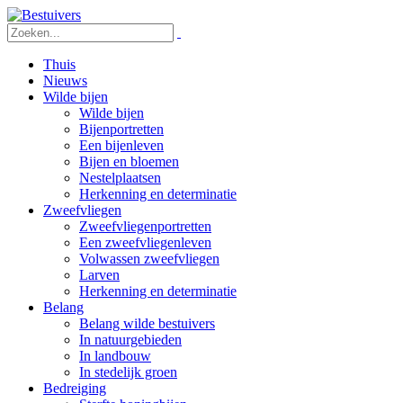
Thuis
Nieuws
Wilde bijen
Wilde bijen
Bijenportretten
Een bijenleven
Bijen en bloemen
Nestelplaatsen
Herkenning en determinatie
Zweefvliegen
Zweefvliegenportretten
Een zweefvliegenleven
Volwassen zweefvliegen
Larven
Herkenning en determinatie
Belang
Belang wilde bestuivers
In natuurgebieden
In landbouw
In stedelijk groen
Bedreiging