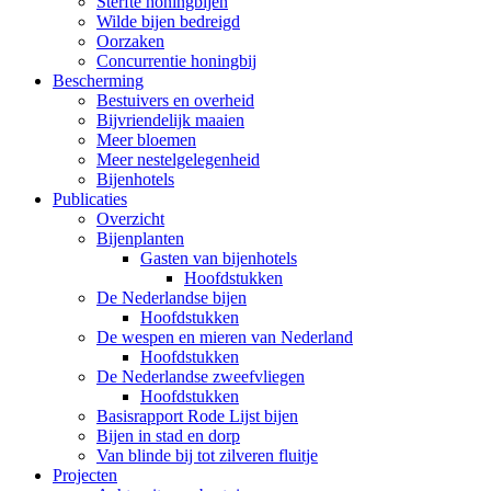
Sterfte honingbijen
Wilde bijen bedreigd
Oorzaken
Concurrentie honingbij
Bescherming
Bestuivers en overheid
Bijvriendelijk maaien
Meer bloemen
Meer nestelgelegenheid
Bijenhotels
Publicaties
Overzicht
Bijenplanten
Gasten van bijenhotels
Hoofdstukken
De Nederlandse bijen
Hoofdstukken
De wespen en mieren van Nederland
Hoofdstukken
De Nederlandse zweefvliegen
Hoofdstukken
Basisrapport Rode Lijst bijen
Bijen in stad en dorp
Van blinde bij tot zilveren fluitje
Projecten