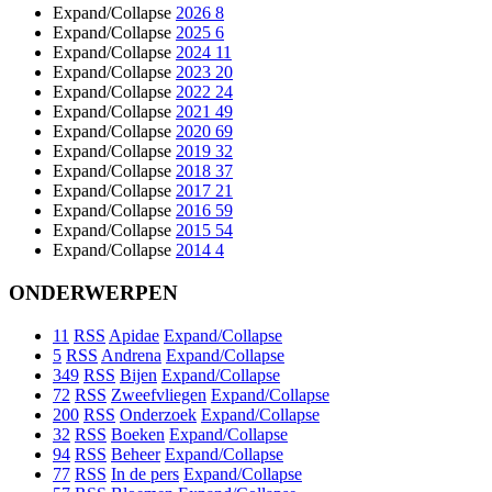
Expand/Collapse
2026
8
Expand/Collapse
2025
6
Expand/Collapse
2024
11
Expand/Collapse
2023
20
Expand/Collapse
2022
24
Expand/Collapse
2021
49
Expand/Collapse
2020
69
Expand/Collapse
2019
32
Expand/Collapse
2018
37
Expand/Collapse
2017
21
Expand/Collapse
2016
59
Expand/Collapse
2015
54
Expand/Collapse
2014
4
ONDERWERPEN
11
RSS
Apidae
Expand/Collapse
5
RSS
Andrena
Expand/Collapse
349
RSS
Bijen
Expand/Collapse
72
RSS
Zweefvliegen
Expand/Collapse
200
RSS
Onderzoek
Expand/Collapse
32
RSS
Boeken
Expand/Collapse
94
RSS
Beheer
Expand/Collapse
77
RSS
In de pers
Expand/Collapse