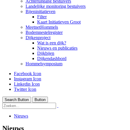
Achteruitgang bestuivers
Landelijke monitoring bestuivers
Bijeninitiatieven
Filter
Kaart Initiatieven Groot
MeetnetHommels
Bodemnestelregister
Dijkenproject
Wat is een dijk?
Nieuws en publicaties
Dijkbijen
Dijkendashbord
Hommelsymposium
Facebook Icon
Instagram Icon
Linkedin Icon
Twitter Icon
Search Button
Button
Nieuws
Nieuws