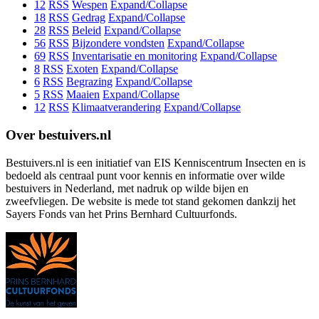
12
RSS
Wespen
Expand/Collapse
18
RSS
Gedrag
Expand/Collapse
28
RSS
Beleid
Expand/Collapse
56
RSS
Bijzondere vondsten
Expand/Collapse
69
RSS
Inventarisatie en monitoring
Expand/Collapse
8
RSS
Exoten
Expand/Collapse
6
RSS
Begrazing
Expand/Collapse
5
RSS
Maaien
Expand/Collapse
12
RSS
Klimaatverandering
Expand/Collapse
Over bestuivers.nl
Bestuivers.nl is een initiatief van EIS Kenniscentrum Insecten en is
bedoeld als centraal punt voor kennis en informatie over wilde
bestuivers in Nederland, met nadruk op wilde bijen en
zweefvliegen. De website is mede tot stand gekomen dankzij het
Sayers Fonds van het Prins Bernhard Cultuurfonds.