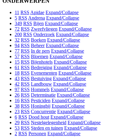
ONDERWERPEN
11
RSS
Apidae
Expand/Collapse
5
RSS
Andrena
Expand/Collapse
349
RSS
Bijen
Expand/Collapse
72
RSS
Zweefvliegen
Expand/Collapse
200
RSS
Onderzoek
Expand/Collapse
32
RSS
Boeken
Expand/Collapse
94
RSS
Beheer
Expand/Collapse
77
RSS
In de pers
Expand/Collapse
57
RSS
Bloemen
Expand/Collapse
15
RSS
Bijenhotels
Expand/Collapse
61
RSS
Bedreiging
Expand/Collapse
18
RSS
Evenementen
Expand/Collapse
43
RSS
Bestuiving
Expand/Collapse
42
RSS
Landbouw
Expand/Collapse
97
RSS
Hommels
Expand/Collapse
26
RSS
Determinatie
Expand/Collapse
16
RSS
Pesticiden
Expand/Collapse
38
RSS
Honingbij
Expand/Collapse
23
RSS
Concurrentie
Expand/Collapse
6
RSS
Dood hout
Expand/Collapse
29
RSS
Nestelgelegenheid
Expand/Collapse
53
RSS
Steden en tuinen
Expand/Collapse
2
RSS
Personen
Expand/Collapse