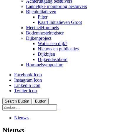
Achteruitgang bestuivers
Landelijke monitoring bestuivers
Bijeninitiatieven
Filter
Kaart Initiatieven Groot
MeetnetHommels
Bodemnestelregister
Dijkenproject
Wat is een dijk?
Nieuws en publicaties
Dijkbijen
Dijkendashbord
Hommelsymposium
Facebook Icon
Instagram Icon
Linkedin Icon
Twitter Icon
Search Button
Button
Nieuws
Nieuws