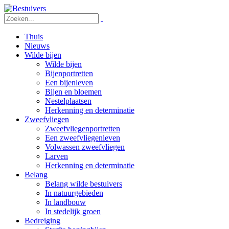
Thuis
Nieuws
Wilde bijen
Wilde bijen
Bijenportretten
Een bijenleven
Bijen en bloemen
Nestelplaatsen
Herkenning en determinatie
Zweefvliegen
Zweefvliegenportretten
Een zweefvliegenleven
Volwassen zweefvliegen
Larven
Herkenning en determinatie
Belang
Belang wilde bestuivers
In natuurgebieden
In landbouw
In stedelijk groen
Bedreiging