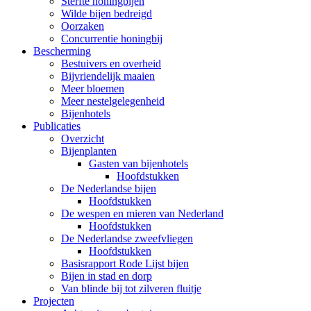
Sterfte honingbijen
Wilde bijen bedreigd
Oorzaken
Concurrentie honingbij
Bescherming
Bestuivers en overheid
Bijvriendelijk maaien
Meer bloemen
Meer nestelgelegenheid
Bijenhotels
Publicaties
Overzicht
Bijenplanten
Gasten van bijenhotels
Hoofdstukken
De Nederlandse bijen
Hoofdstukken
De wespen en mieren van Nederland
Hoofdstukken
De Nederlandse zweefvliegen
Hoofdstukken
Basisrapport Rode Lijst bijen
Bijen in stad en dorp
Van blinde bij tot zilveren fluitje
Projecten