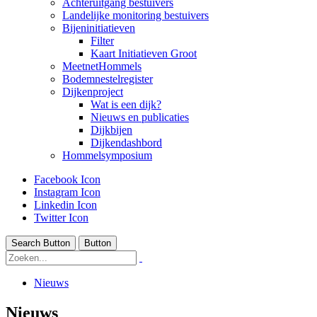
Achteruitgang bestuivers
Landelijke monitoring bestuivers
Bijeninitiatieven
Filter
Kaart Initiatieven Groot
MeetnetHommels
Bodemnestelregister
Dijkenproject
Wat is een dijk?
Nieuws en publicaties
Dijkbijen
Dijkendashbord
Hommelsymposium
Facebook Icon
Instagram Icon
Linkedin Icon
Twitter Icon
Search Button
Button
Nieuws
Nieuws