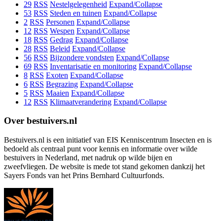
29
RSS
Nestelgelegenheid
Expand/Collapse
53
RSS
Steden en tuinen
Expand/Collapse
2
RSS
Personen
Expand/Collapse
12
RSS
Wespen
Expand/Collapse
18
RSS
Gedrag
Expand/Collapse
28
RSS
Beleid
Expand/Collapse
56
RSS
Bijzondere vondsten
Expand/Collapse
69
RSS
Inventarisatie en monitoring
Expand/Collapse
8
RSS
Exoten
Expand/Collapse
6
RSS
Begrazing
Expand/Collapse
5
RSS
Maaien
Expand/Collapse
12
RSS
Klimaatverandering
Expand/Collapse
Over bestuivers.nl
Bestuivers.nl is een initiatief van EIS Kenniscentrum Insecten en is
bedoeld als centraal punt voor kennis en informatie over wilde
bestuivers in Nederland, met nadruk op wilde bijen en
zweefvliegen. De website is mede tot stand gekomen dankzij het
Sayers Fonds van het Prins Bernhard Cultuurfonds.