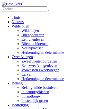
Thuis
Nieuws
Wilde bijen
Wilde bijen
Bijenportretten
Een bijenleven
Bijen en bloemen
Nestelplaatsen
Herkenning en determinatie
Zweefvliegen
Zweefvliegenportretten
Een zweefvliegenleven
Volwassen zweefvliegen
Larven
Herkenning en determinatie
Belang
Belang wilde bestuivers
In natuurgebieden
In landbouw
In stedelijk groen
Bedreiging