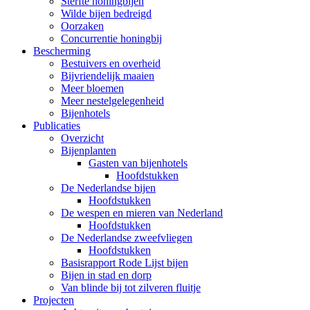
Sterfte honingbijen
Wilde bijen bedreigd
Oorzaken
Concurrentie honingbij
Bescherming
Bestuivers en overheid
Bijvriendelijk maaien
Meer bloemen
Meer nestelgelegenheid
Bijenhotels
Publicaties
Overzicht
Bijenplanten
Gasten van bijenhotels
Hoofdstukken
De Nederlandse bijen
Hoofdstukken
De wespen en mieren van Nederland
Hoofdstukken
De Nederlandse zweefvliegen
Hoofdstukken
Basisrapport Rode Lijst bijen
Bijen in stad en dorp
Van blinde bij tot zilveren fluitje
Projecten