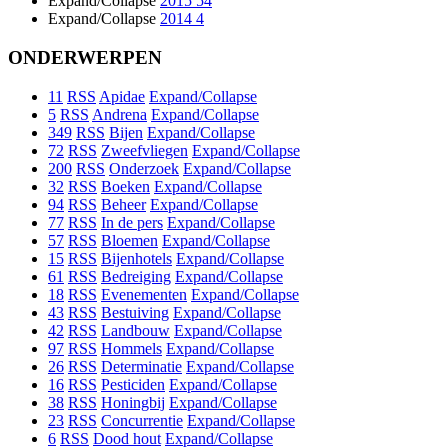
Expand/Collapse
2015
54
Expand/Collapse
2014
4
ONDERWERPEN
11
RSS
Apidae
Expand/Collapse
5
RSS
Andrena
Expand/Collapse
349
RSS
Bijen
Expand/Collapse
72
RSS
Zweefvliegen
Expand/Collapse
200
RSS
Onderzoek
Expand/Collapse
32
RSS
Boeken
Expand/Collapse
94
RSS
Beheer
Expand/Collapse
77
RSS
In de pers
Expand/Collapse
57
RSS
Bloemen
Expand/Collapse
15
RSS
Bijenhotels
Expand/Collapse
61
RSS
Bedreiging
Expand/Collapse
18
RSS
Evenementen
Expand/Collapse
43
RSS
Bestuiving
Expand/Collapse
42
RSS
Landbouw
Expand/Collapse
97
RSS
Hommels
Expand/Collapse
26
RSS
Determinatie
Expand/Collapse
16
RSS
Pesticiden
Expand/Collapse
38
RSS
Honingbij
Expand/Collapse
23
RSS
Concurrentie
Expand/Collapse
6
RSS
Dood hout
Expand/Collapse