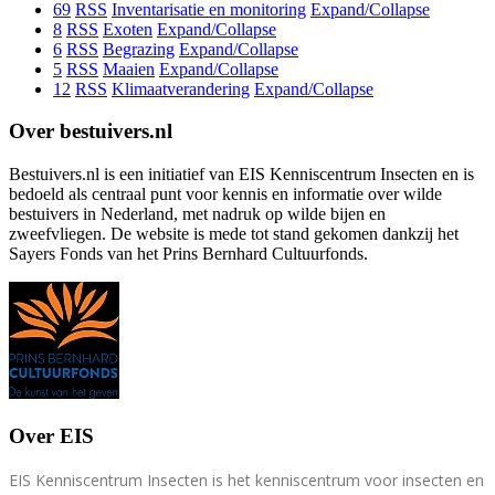
69
RSS
Inventarisatie en monitoring
Expand/Collapse
8
RSS
Exoten
Expand/Collapse
6
RSS
Begrazing
Expand/Collapse
5
RSS
Maaien
Expand/Collapse
12
RSS
Klimaatverandering
Expand/Collapse
Over bestuivers.nl
Bestuivers.nl is een initiatief van EIS Kenniscentrum Insecten en is
bedoeld als centraal punt voor kennis en informatie over wilde
bestuivers in Nederland, met nadruk op wilde bijen en
zweefvliegen. De website is mede tot stand gekomen dankzij het
Sayers Fonds van het Prins Bernhard Cultuurfonds.
Over EIS
EIS Kenniscentrum Insecten is het kenniscentrum voor insecten en