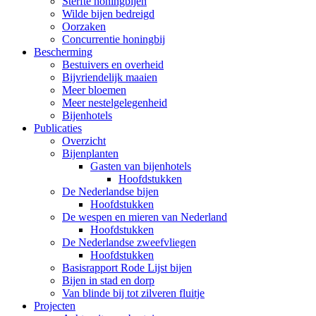
Sterfte honingbijen
Wilde bijen bedreigd
Oorzaken
Concurrentie honingbij
Bescherming
Bestuivers en overheid
Bijvriendelijk maaien
Meer bloemen
Meer nestelgelegenheid
Bijenhotels
Publicaties
Overzicht
Bijenplanten
Gasten van bijenhotels
Hoofdstukken
De Nederlandse bijen
Hoofdstukken
De wespen en mieren van Nederland
Hoofdstukken
De Nederlandse zweefvliegen
Hoofdstukken
Basisrapport Rode Lijst bijen
Bijen in stad en dorp
Van blinde bij tot zilveren fluitje
Projecten