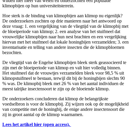
wilden hier meer van weten en onderzochten een populatie
klimopbijen op hun universiteitsterrein.
Hoe sterk is de binding van klimopbijen aan klimop nu eigenlijk?
De onderzoekers zochten op drie manieren naar het antwoord op
deze vraag: 1. een vergelijking van de vliegtijd van de klimopbij met
de bloeiperiode van klimop; 2. een analyse van het stuifmeel dat
vrouwelijke klimopbijen naar hun nest brachten en een vergelijking
hiervan met het stuifmeel dat lokale honingbijen verzamelden; 3. een
inventarisatie en telling van andere insecten die de klimopbloemen
bezochten.
De vliegtijd van de Engelse klimopbijen bleek sterk geassocieerd te
zijn met de bloeiperiode van klimop en valt hier volledig binnen.
Het stuifmeel dat de vrouwtjes verzamelden bleek voor 98,5 % uit
klimopstuifmeel te bestaan, terwijl dit bij de honingbijen slechts 90
% was. De klimopbij bleek met 26 % van het aantal individuen de
meest talrijke insectensoort te zijn op de bloeiende klimop.
De onderzoekers concluderen dat klimop de belangrijkste
voedselbron is voor de klimopbij. Zij wijzen ook op de mogelijkheid
van competitie met de honingbij, de enige andere insectensoort die
zij in groot aantal op de klimop waarnamen.
Lees het artikel hier (open access).