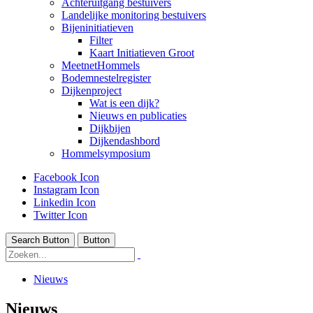
Achteruitgang bestuivers
Landelijke monitoring bestuivers
Bijeninitiatieven
Filter
Kaart Initiatieven Groot
MeetnetHommels
Bodemnestelregister
Dijkenproject
Wat is een dijk?
Nieuws en publicaties
Dijkbijen
Dijkendashbord
Hommelsymposium
Facebook Icon
Instagram Icon
Linkedin Icon
Twitter Icon
Search Button
Button
Nieuws
Nieuws