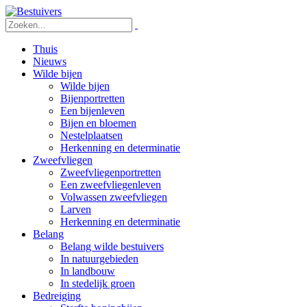
Thuis
Nieuws
Wilde bijen
Wilde bijen
Bijenportretten
Een bijenleven
Bijen en bloemen
Nestelplaatsen
Herkenning en determinatie
Zweefvliegen
Zweefvliegenportretten
Een zweefvliegenleven
Volwassen zweefvliegen
Larven
Herkenning en determinatie
Belang
Belang wilde bestuivers
In natuurgebieden
In landbouw
In stedelijk groen
Bedreiging