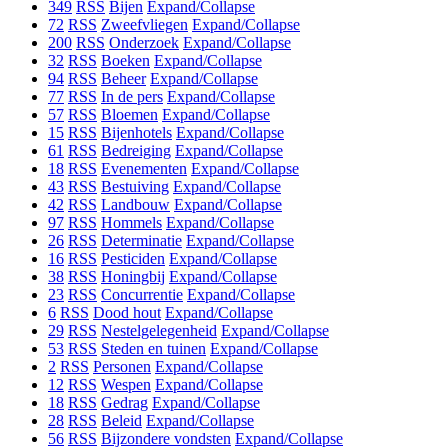
349
RSS
Bijen
Expand/Collapse
72
RSS
Zweefvliegen
Expand/Collapse
200
RSS
Onderzoek
Expand/Collapse
32
RSS
Boeken
Expand/Collapse
94
RSS
Beheer
Expand/Collapse
77
RSS
In de pers
Expand/Collapse
57
RSS
Bloemen
Expand/Collapse
15
RSS
Bijenhotels
Expand/Collapse
61
RSS
Bedreiging
Expand/Collapse
18
RSS
Evenementen
Expand/Collapse
43
RSS
Bestuiving
Expand/Collapse
42
RSS
Landbouw
Expand/Collapse
97
RSS
Hommels
Expand/Collapse
26
RSS
Determinatie
Expand/Collapse
16
RSS
Pesticiden
Expand/Collapse
38
RSS
Honingbij
Expand/Collapse
23
RSS
Concurrentie
Expand/Collapse
6
RSS
Dood hout
Expand/Collapse
29
RSS
Nestelgelegenheid
Expand/Collapse
53
RSS
Steden en tuinen
Expand/Collapse
2
RSS
Personen
Expand/Collapse
12
RSS
Wespen
Expand/Collapse
18
RSS
Gedrag
Expand/Collapse
28
RSS
Beleid
Expand/Collapse
56
RSS
Bijzondere vondsten
Expand/Collapse