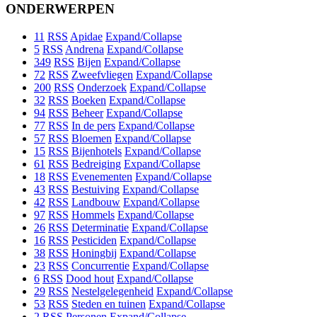
ONDERWERPEN
11
RSS
Apidae
Expand/Collapse
5
RSS
Andrena
Expand/Collapse
349
RSS
Bijen
Expand/Collapse
72
RSS
Zweefvliegen
Expand/Collapse
200
RSS
Onderzoek
Expand/Collapse
32
RSS
Boeken
Expand/Collapse
94
RSS
Beheer
Expand/Collapse
77
RSS
In de pers
Expand/Collapse
57
RSS
Bloemen
Expand/Collapse
15
RSS
Bijenhotels
Expand/Collapse
61
RSS
Bedreiging
Expand/Collapse
18
RSS
Evenementen
Expand/Collapse
43
RSS
Bestuiving
Expand/Collapse
42
RSS
Landbouw
Expand/Collapse
97
RSS
Hommels
Expand/Collapse
26
RSS
Determinatie
Expand/Collapse
16
RSS
Pesticiden
Expand/Collapse
38
RSS
Honingbij
Expand/Collapse
23
RSS
Concurrentie
Expand/Collapse
6
RSS
Dood hout
Expand/Collapse
29
RSS
Nestelgelegenheid
Expand/Collapse
53
RSS
Steden en tuinen
Expand/Collapse
2
RSS
Personen
Expand/Collapse