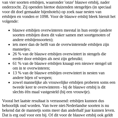
van vier soorten ertsbijen, waaronder 'onze' blauwe ertsbij, nader
onderzocht. Zij openden hiertoe duizenden stengeltjes (in speciaal
voor dit doel gemaakte bijenhotels) op zoek naar nesten van
ertsbijen en vonden er 1098. Voor de blauwe ertsbij bleek hieruit het
volgende:
blauwe ertsbijen overwinteren meestal in hun eentje (andere
soorten ertsbijen doen dit vaker samen met soortgenoten of
andere ertsbijensoorten);
iets meer dan de helft van de overwinterende ertsbijen zijn
mannetjes;
26 % van de blauwe ertsbijen overwintert in stengels die
eerder door ertsbijen als nest zijn gebruikt;
61 % van de blauwe ertsbijen knaagt een nieuwe stengel uit
om in te overwinteren;
13 % van de blauwe ertsbijen overwintert in nesten van
andere bijen of wespen;
zowel mannelijke als vrouwelijke ertsbijen proberen soms een
tweede keer te overwinteren - bij de blauwe ertsbij is dit
slechts één maal vastgesteld (bij een vrouwtje).
Vooral het laatste resultaat is verrassend: ertsbijen kunnen dus
behoorlijk oud worden. Van twee niet-Nederlandse soorten is nu
bekend dat de mannetjs soms meer dan anderhalf jaar kunnen leven.
Dat is erg oud voor een bij. Of dit voor de blauwe ertsbij ook geldt