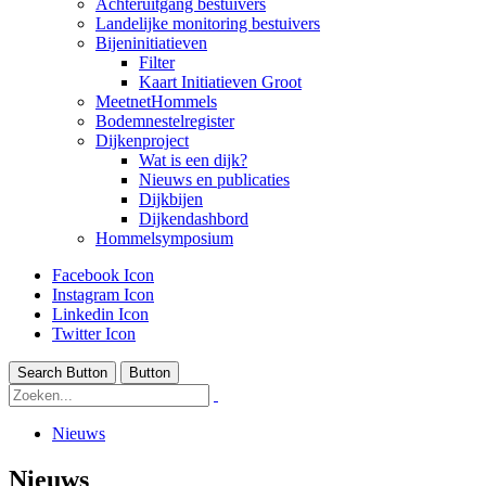
Achteruitgang bestuivers
Landelijke monitoring bestuivers
Bijeninitiatieven
Filter
Kaart Initiatieven Groot
MeetnetHommels
Bodemnestelregister
Dijkenproject
Wat is een dijk?
Nieuws en publicaties
Dijkbijen
Dijkendashbord
Hommelsymposium
Facebook Icon
Instagram Icon
Linkedin Icon
Twitter Icon
Search Button
Button
Nieuws
Nieuws