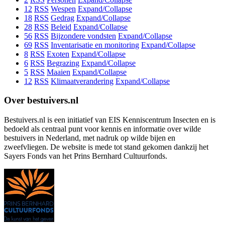
12
RSS
Wespen
Expand/Collapse
18
RSS
Gedrag
Expand/Collapse
28
RSS
Beleid
Expand/Collapse
56
RSS
Bijzondere vondsten
Expand/Collapse
69
RSS
Inventarisatie en monitoring
Expand/Collapse
8
RSS
Exoten
Expand/Collapse
6
RSS
Begrazing
Expand/Collapse
5
RSS
Maaien
Expand/Collapse
12
RSS
Klimaatverandering
Expand/Collapse
Over bestuivers.nl
Bestuivers.nl is een initiatief van EIS Kenniscentrum Insecten en is
bedoeld als centraal punt voor kennis en informatie over wilde
bestuivers in Nederland, met nadruk op wilde bijen en
zweefvliegen. De website is mede tot stand gekomen dankzij het
Sayers Fonds van het Prins Bernhard Cultuurfonds.