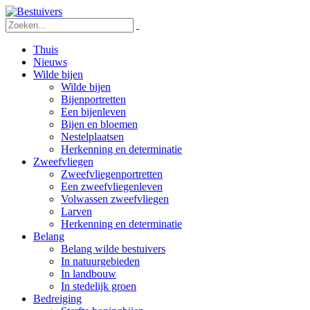
Thuis
Nieuws
Wilde bijen
Wilde bijen
Bijenportretten
Een bijenleven
Bijen en bloemen
Nestelplaatsen
Herkenning en determinatie
Zweefvliegen
Zweefvliegenportretten
Een zweefvliegenleven
Volwassen zweefvliegen
Larven
Herkenning en determinatie
Belang
Belang wilde bestuivers
In natuurgebieden
In landbouw
In stedelijk groen
Bedreiging