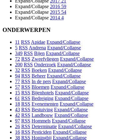
Expand/Collapse
2017
21
Expand/Collapse
2016
59
Expand/Collapse
2015
54
Expand/Collapse
2014
4
ONDERWERPEN
11
RSS
Apidae
Expand/Collapse
5
RSS
Andrena
Expand/Collapse
349
RSS
Bijen
Expand/Collapse
72
RSS
Zweefvliegen
Expand/Collapse
200
RSS
Onderzoek
Expand/Collapse
32
RSS
Boeken
Expand/Collapse
94
RSS
Beheer
Expand/Collapse
77
RSS
In de pers
Expand/Collapse
57
RSS
Bloemen
Expand/Collapse
15
RSS
Bijenhotels
Expand/Collapse
61
RSS
Bedreiging
Expand/Collapse
18
RSS
Evenementen
Expand/Collapse
43
RSS
Bestuiving
Expand/Collapse
42
RSS
Landbouw
Expand/Collapse
97
RSS
Hommels
Expand/Collapse
26
RSS
Determinatie
Expand/Collapse
16
RSS
Pesticiden
Expand/Collapse
38
RSS
Honingbij
Expand/Collapse