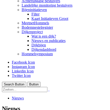
Achteruitgang bestuivers
Landelijke monitoring bestuivers
Bijeninitiatieven
Filter
Kaart Initiatieven Groot
MeetnetHommels
Bodemnestelregister
Dijkenproject
Wat is een dijk?
Nieuws en publicaties
Dijkbijen
Dijkendashbord
Hommelsymposium
Facebook Icon
Instagram Icon
Linkedin Icon
Twitter Icon
Search Button
Button
Nieuws
Nieuws