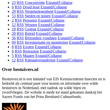
23
RSS
Concurrentie
Expand/Collapse
6
RSS
Dood hout
Expand/Collapse
29
RSS
Nestelgelegenheid
Expand/Collapse
53
RSS
Steden en tuinen
Expand/Collapse
2
RSS
Personen
Expand/Collapse
12
RSS
Wespen
Expand/Collapse
18
RSS
Gedrag
Expand/Collapse
28
RSS
Beleid
Expand/Collapse
56
RSS
Bijzondere vondsten
Expand/Collapse
69
RSS
Inventarisatie en monitoring
Expand/Collapse
8
RSS
Exoten
Expand/Collapse
6
RSS
Begrazing
Expand/Collapse
5
RSS
Maaien
Expand/Collapse
12
RSS
Klimaatverandering
Expand/Collapse
Over bestuivers.nl
Bestuivers.nl is een initiatief van EIS Kenniscentrum Insecten en is
bedoeld als centraal punt voor kennis en informatie over wilde
bestuivers in Nederland, met nadruk op wilde bijen en
zweefvliegen. De website is mede tot stand gekomen dankzij het
Sayers Fonds van het Prins Bernhard Cultuurfonds.