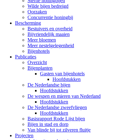
Sterfte honingbijen
Wilde bijen bedreigd
Oorzaken
Concurrentie honingbij
Bescherming
Bestuivers en overheid
Bijvriendelijk maaien
Meer bloemen
Meer nestelgelegenheid
Bijenhotels
Publicaties
Overzicht
Bijenplanten
Gasten van bijenhotels
Hoofdstukken
De Nederlandse bijen
Hoofdstukken
De wespen en mieren van Nederland
Hoofdstukken
De Nederlandse zweefvliegen
Hoofdstukken
Basisrapport Rode Lijst bijen
Bijen in stad en dorp
Van blinde bij tot zilveren fluitje
Projecten