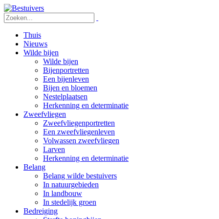
Thuis
Nieuws
Wilde bijen
Wilde bijen
Bijenportretten
Een bijenleven
Bijen en bloemen
Nestelplaatsen
Herkenning en determinatie
Zweefvliegen
Zweefvliegenportretten
Een zweefvliegenleven
Volwassen zweefvliegen
Larven
Herkenning en determinatie
Belang
Belang wilde bestuivers
In natuurgebieden
In landbouw
In stedelijk groen
Bedreiging