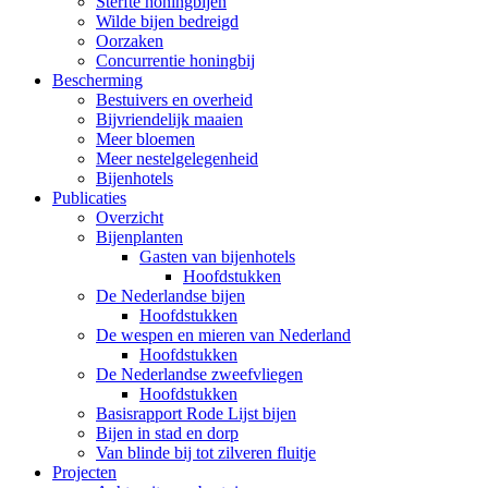
Sterfte honingbijen
Wilde bijen bedreigd
Oorzaken
Concurrentie honingbij
Bescherming
Bestuivers en overheid
Bijvriendelijk maaien
Meer bloemen
Meer nestelgelegenheid
Bijenhotels
Publicaties
Overzicht
Bijenplanten
Gasten van bijenhotels
Hoofdstukken
De Nederlandse bijen
Hoofdstukken
De wespen en mieren van Nederland
Hoofdstukken
De Nederlandse zweefvliegen
Hoofdstukken
Basisrapport Rode Lijst bijen
Bijen in stad en dorp
Van blinde bij tot zilveren fluitje
Projecten