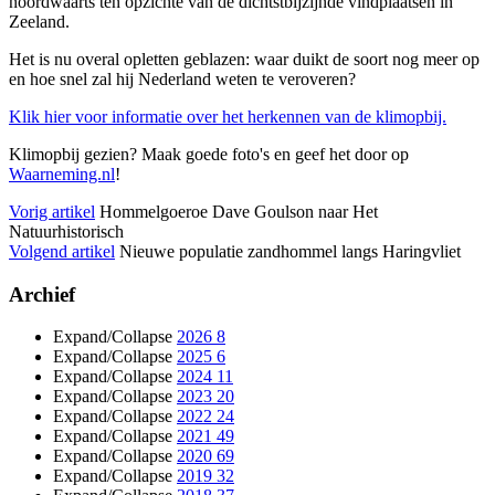
noordwaarts ten opzichte van de dichtstbijzijnde vindplaatsen in
Zeeland.
Het is nu overal opletten geblazen: waar duikt de soort nog meer op
en hoe snel zal hij Nederland weten te veroveren?
Klik hier voor informatie over het herkennen van de klimopbij.
Klimopbij gezien? Maak goede foto's en geef het door op
Waarneming.nl
!
Vorig artikel
Hommelgoeroe Dave Goulson naar Het
Natuurhistorisch
Volgend artikel
Nieuwe populatie zandhommel langs Haringvliet
Archief
Expand/Collapse
2026
8
Expand/Collapse
2025
6
Expand/Collapse
2024
11
Expand/Collapse
2023
20
Expand/Collapse
2022
24
Expand/Collapse
2021
49
Expand/Collapse
2020
69
Expand/Collapse
2019
32