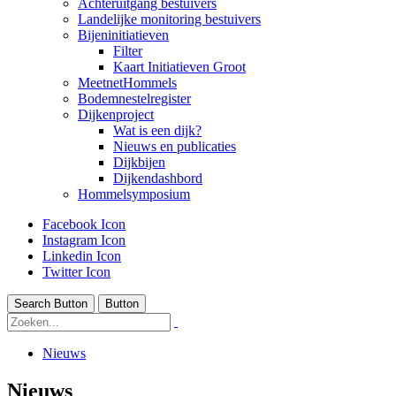
Achteruitgang bestuivers
Landelijke monitoring bestuivers
Bijeninitiatieven
Filter
Kaart Initiatieven Groot
MeetnetHommels
Bodemnestelregister
Dijkenproject
Wat is een dijk?
Nieuws en publicaties
Dijkbijen
Dijkendashbord
Hommelsymposium
Facebook Icon
Instagram Icon
Linkedin Icon
Twitter Icon
Search Button
Button
Nieuws
Nieuws