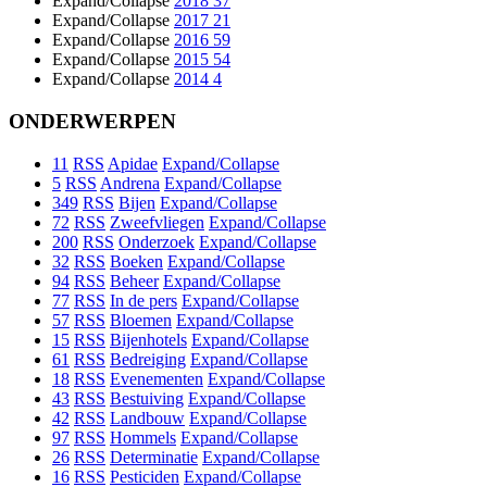
Expand/Collapse
2018
37
Expand/Collapse
2017
21
Expand/Collapse
2016
59
Expand/Collapse
2015
54
Expand/Collapse
2014
4
ONDERWERPEN
11
RSS
Apidae
Expand/Collapse
5
RSS
Andrena
Expand/Collapse
349
RSS
Bijen
Expand/Collapse
72
RSS
Zweefvliegen
Expand/Collapse
200
RSS
Onderzoek
Expand/Collapse
32
RSS
Boeken
Expand/Collapse
94
RSS
Beheer
Expand/Collapse
77
RSS
In de pers
Expand/Collapse
57
RSS
Bloemen
Expand/Collapse
15
RSS
Bijenhotels
Expand/Collapse
61
RSS
Bedreiging
Expand/Collapse
18
RSS
Evenementen
Expand/Collapse
43
RSS
Bestuiving
Expand/Collapse
42
RSS
Landbouw
Expand/Collapse
97
RSS
Hommels
Expand/Collapse
26
RSS
Determinatie
Expand/Collapse
16
RSS
Pesticiden
Expand/Collapse