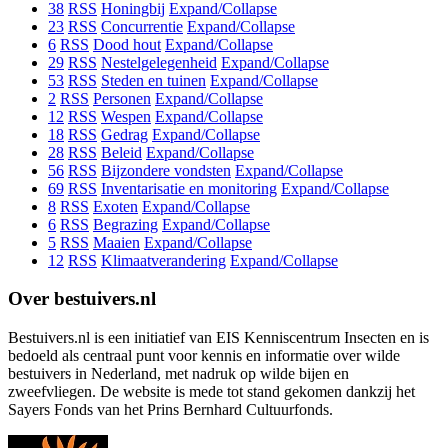
38
RSS
Honingbij
Expand/Collapse
23
RSS
Concurrentie
Expand/Collapse
6
RSS
Dood hout
Expand/Collapse
29
RSS
Nestelgelegenheid
Expand/Collapse
53
RSS
Steden en tuinen
Expand/Collapse
2
RSS
Personen
Expand/Collapse
12
RSS
Wespen
Expand/Collapse
18
RSS
Gedrag
Expand/Collapse
28
RSS
Beleid
Expand/Collapse
56
RSS
Bijzondere vondsten
Expand/Collapse
69
RSS
Inventarisatie en monitoring
Expand/Collapse
8
RSS
Exoten
Expand/Collapse
6
RSS
Begrazing
Expand/Collapse
5
RSS
Maaien
Expand/Collapse
12
RSS
Klimaatverandering
Expand/Collapse
Over bestuivers.nl
Bestuivers.nl is een initiatief van EIS Kenniscentrum Insecten en is
bedoeld als centraal punt voor kennis en informatie over wilde
bestuivers in Nederland, met nadruk op wilde bijen en
zweefvliegen. De website is mede tot stand gekomen dankzij het
Sayers Fonds van het Prins Bernhard Cultuurfonds.