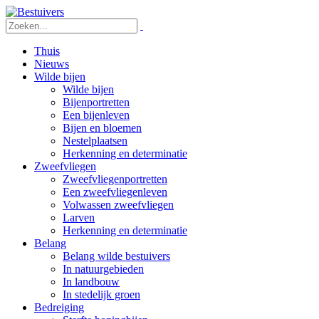
Thuis
Nieuws
Wilde bijen
Wilde bijen
Bijenportretten
Een bijenleven
Bijen en bloemen
Nestelplaatsen
Herkenning en determinatie
Zweefvliegen
Zweefvliegenportretten
Een zweefvliegenleven
Volwassen zweefvliegen
Larven
Herkenning en determinatie
Belang
Belang wilde bestuivers
In natuurgebieden
In landbouw
In stedelijk groen
Bedreiging