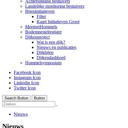
Achteruitgang bestuivers
Landelijke monitoring bestuivers
Bijeninitiatieven
Filter
Kaart Initiatieven Groot
MeetnetHommels
Bodemnestelregister
Dijkenproject
Wat is een dijk?
Nieuws en publicaties
Dijkbijen
Dijkendashbord
Hommelsymposium
Facebook Icon
Instagram Icon
Linkedin Icon
Twitter Icon
Search Button
Button
Nieuws
Nieuws