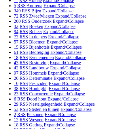
11
RSS
Apidae
Expand/Collapse
5
RSS
Andrena
Expand/Collapse
349
RSS
Bijen
Expand/Collapse
72
RSS
Zweefvliegen
Expand/Collapse
200
RSS
Onderzoek
Expand/Collapse
32
RSS
Boeken
Expand/Collapse
94
RSS
Beheer
Expand/Collapse
77
RSS
In de pers
Expand/Collapse
57
RSS
Bloemen
Expand/Collapse
15
RSS
Bijenhotels
Expand/Collapse
61
RSS
Bedreiging
Expand/Collapse
18
RSS
Evenementen
Expand/Collapse
43
RSS
Bestuiving
Expand/Collapse
42
RSS
Landbouw
Expand/Collapse
97
RSS
Hommels
Expand/Collapse
26
RSS
Determinatie
Expand/Collapse
16
RSS
Pesticiden
Expand/Collapse
38
RSS
Honingbij
Expand/Collapse
23
RSS
Concurrentie
Expand/Collapse
6
RSS
Dood hout
Expand/Collapse
29
RSS
Nestelgelegenheid
Expand/Collapse
53
RSS
Steden en tuinen
Expand/Collapse
2
RSS
Personen
Expand/Collapse
12
RSS
Wespen
Expand/Collapse
18
RSS
Gedrag
Expand/Collapse