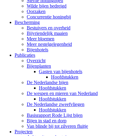
Sterfte honingbijen
Wilde bijen bedreigd
Oorzaken
Concurrentie honingbij
Bescherming
Bestuivers en overheid
Bijvriendelijk maaien
Meer bloemen
Meer nestelgelegenheid
Bijenhotels
Publicaties
Overzicht
Bijenplanten
Gasten van bijenhotels
Hoofdstukken
De Nederlandse bijen
Hoofdstukken
De wespen en mieren van Nederland
Hoofdstukken
De Nederlandse zweefvliegen
Hoofdstukken
Basisrapport Rode Lijst bijen
Bijen in stad en dorp
Van blinde bij tot zilveren fluitje
Projecten