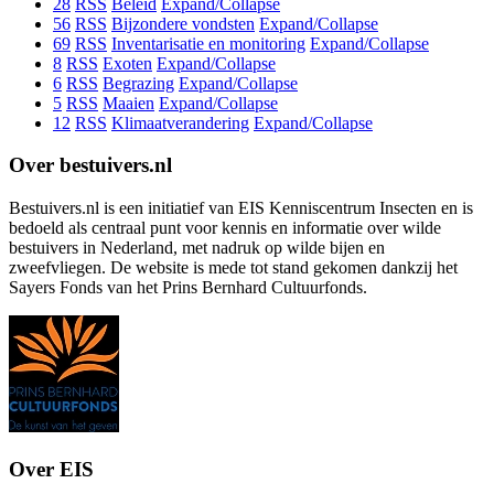
28
RSS
Beleid
Expand/Collapse
56
RSS
Bijzondere vondsten
Expand/Collapse
69
RSS
Inventarisatie en monitoring
Expand/Collapse
8
RSS
Exoten
Expand/Collapse
6
RSS
Begrazing
Expand/Collapse
5
RSS
Maaien
Expand/Collapse
12
RSS
Klimaatverandering
Expand/Collapse
Over bestuivers.nl
Bestuivers.nl is een initiatief van EIS Kenniscentrum Insecten en is
bedoeld als centraal punt voor kennis en informatie over wilde
bestuivers in Nederland, met nadruk op wilde bijen en
zweefvliegen. De website is mede tot stand gekomen dankzij het
Sayers Fonds van het Prins Bernhard Cultuurfonds.
Over EIS