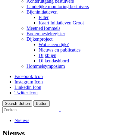
Achteruitgang bestuivers
Landelijke monitoring bestuivers
Bijeninitiatieven
Filter
Kaart Initiatieven Groot
MeetnetHommels
Bodemnestelregister
Dijkenproject
Wat is een dijk?
Nieuws en publicaties
Dijkbijen
Dijkendashbord
Hommelsymposium
Facebook Icon
Instagram Icon
Linkedin Icon
Twitter Icon
Search Button
Button
Nieuws
Nieuws