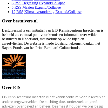
6
RSS
Begrazing
Expand/Collapse
5
RSS
Maaien
Expand/Collapse
12
RSS
Klimaatverandering
Expand/Collapse
Over bestuivers.nl
Bestuivers.nl is een initiatief van EIS Kenniscentrum Insecten en is
bedoeld als centraal punt voor kennis en informatie over wilde
bestuivers in Nederland, met nadruk op wilde bijen en
zweefvliegen. De website is mede tot stand gekomen dankzij het
Sayers Fonds van het Prins Bernhard Cultuurfonds.
Over EIS
EIS Kenniscentrum Insecten is het kenniscentrum voor insecten en
andere ongewervelden. De stichting doet onderzoek en geeft
adviezen over beleid en beheer. Daarnaast houden we ons bezig