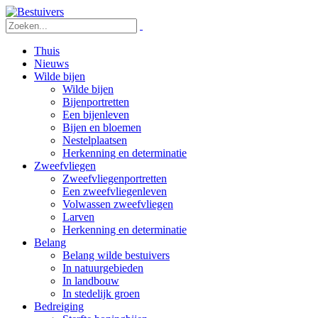
Thuis
Nieuws
Wilde bijen
Wilde bijen
Bijenportretten
Een bijenleven
Bijen en bloemen
Nestelplaatsen
Herkenning en determinatie
Zweefvliegen
Zweefvliegenportretten
Een zweefvliegenleven
Volwassen zweefvliegen
Larven
Herkenning en determinatie
Belang
Belang wilde bestuivers
In natuurgebieden
In landbouw
In stedelijk groen
Bedreiging