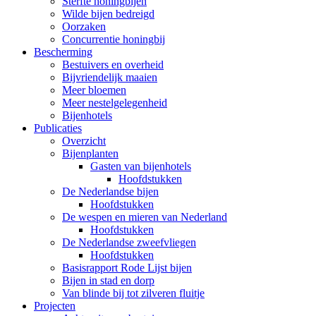
Sterfte honingbijen
Wilde bijen bedreigd
Oorzaken
Concurrentie honingbij
Bescherming
Bestuivers en overheid
Bijvriendelijk maaien
Meer bloemen
Meer nestelgelegenheid
Bijenhotels
Publicaties
Overzicht
Bijenplanten
Gasten van bijenhotels
Hoofdstukken
De Nederlandse bijen
Hoofdstukken
De wespen en mieren van Nederland
Hoofdstukken
De Nederlandse zweefvliegen
Hoofdstukken
Basisrapport Rode Lijst bijen
Bijen in stad en dorp
Van blinde bij tot zilveren fluitje
Projecten