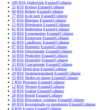
200
RSS
Onderzoek
Expand/Collapse
32
RSS
Boeken
Expand/Collapse
94
RSS
Beheer
Expand/Collapse
77
RSS
In de pers
Expand/Collapse
57
RSS
Bloemen
Expand/Collapse
15
RSS
Bijenhotels
Expand/Collapse
61
RSS
Bedreiging
Expand/Collapse
18
RSS
Evenementen
Expand/Collapse
43
RSS
Bestuiving
Expand/Collapse
42
RSS
Landbouw
Expand/Collapse
97
RSS
Hommels
Expand/Collapse
26
RSS
Determinatie
Expand/Collapse
16
RSS
Pesticiden
Expand/Collapse
38
RSS
Honingbij
Expand/Collapse
23
RSS
Concurrentie
Expand/Collapse
6
RSS
Dood hout
Expand/Collapse
29
RSS
Nestelgelegenheid
Expand/Collapse
53
RSS
Steden en tuinen
Expand/Collapse
2
RSS
Personen
Expand/Collapse
12
RSS
Wespen
Expand/Collapse
18
RSS
Gedrag
Expand/Collapse
28
RSS
Beleid
Expand/Collapse
56
RSS
Bijzondere vondsten
Expand/Collapse
69
RSS
Inventarisatie en monitoring
Expand/Collapse
8
RSS
Exoten
Expand/Collapse