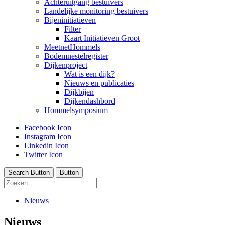
Achteruitgang bestuivers
Landelijke monitoring bestuivers
Bijeninitiatieven
Filter
Kaart Initiatieven Groot
MeetnetHommels
Bodemnestelregister
Dijkenproject
Wat is een dijk?
Nieuws en publicaties
Dijkbijen
Dijkendashbord
Hommelsymposium
Facebook Icon
Instagram Icon
Linkedin Icon
Twitter Icon
Search Button
Button
Nieuws
Nieuws