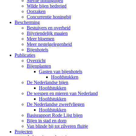
Sterfte honingbijen
Wilde bijen bedreigd
Oorzaken
Concurrentie honingbij
Bescherming
Bestuivers en overheid
Bijvriendelijk maaien
Meer bloemen
Meer nestelgelegenheid
Bijenhotels
Publicaties
Overzicht
Bijenplanten
Gasten van bijenhotels
Hoofdstukken
De Nederlandse bijen
Hoofdstukken
De wespen en mieren van Nederland
Hoofdstukken
De Nederlandse zweefvliegen
Hoofdstukken
Basisrapport Rode Lijst bijen
Bijen in stad en dorp
Van blinde bij tot zilveren fluitje
Projecten