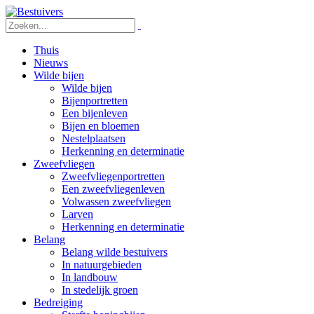
Thuis
Nieuws
Wilde bijen
Wilde bijen
Bijenportretten
Een bijenleven
Bijen en bloemen
Nestelplaatsen
Herkenning en determinatie
Zweefvliegen
Zweefvliegenportretten
Een zweefvliegenleven
Volwassen zweefvliegen
Larven
Herkenning en determinatie
Belang
Belang wilde bestuivers
In natuurgebieden
In landbouw
In stedelijk groen
Bedreiging