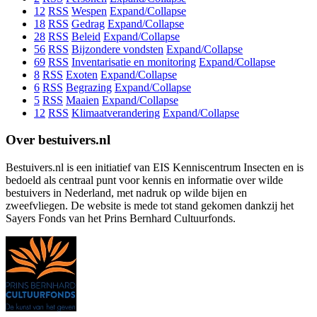
12
RSS
Wespen
Expand/Collapse
18
RSS
Gedrag
Expand/Collapse
28
RSS
Beleid
Expand/Collapse
56
RSS
Bijzondere vondsten
Expand/Collapse
69
RSS
Inventarisatie en monitoring
Expand/Collapse
8
RSS
Exoten
Expand/Collapse
6
RSS
Begrazing
Expand/Collapse
5
RSS
Maaien
Expand/Collapse
12
RSS
Klimaatverandering
Expand/Collapse
Over bestuivers.nl
Bestuivers.nl is een initiatief van EIS Kenniscentrum Insecten en is
bedoeld als centraal punt voor kennis en informatie over wilde
bestuivers in Nederland, met nadruk op wilde bijen en
zweefvliegen. De website is mede tot stand gekomen dankzij het
Sayers Fonds van het Prins Bernhard Cultuurfonds.