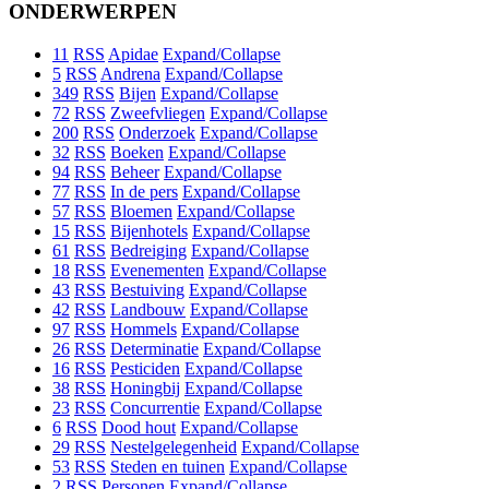
ONDERWERPEN
11
RSS
Apidae
Expand/Collapse
5
RSS
Andrena
Expand/Collapse
349
RSS
Bijen
Expand/Collapse
72
RSS
Zweefvliegen
Expand/Collapse
200
RSS
Onderzoek
Expand/Collapse
32
RSS
Boeken
Expand/Collapse
94
RSS
Beheer
Expand/Collapse
77
RSS
In de pers
Expand/Collapse
57
RSS
Bloemen
Expand/Collapse
15
RSS
Bijenhotels
Expand/Collapse
61
RSS
Bedreiging
Expand/Collapse
18
RSS
Evenementen
Expand/Collapse
43
RSS
Bestuiving
Expand/Collapse
42
RSS
Landbouw
Expand/Collapse
97
RSS
Hommels
Expand/Collapse
26
RSS
Determinatie
Expand/Collapse
16
RSS
Pesticiden
Expand/Collapse
38
RSS
Honingbij
Expand/Collapse
23
RSS
Concurrentie
Expand/Collapse
6
RSS
Dood hout
Expand/Collapse
29
RSS
Nestelgelegenheid
Expand/Collapse
53
RSS
Steden en tuinen
Expand/Collapse
2
RSS
Personen
Expand/Collapse