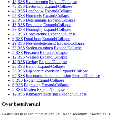
18
RSS
Evenementen
Expand/Collapse
43
RSS
Bestuiving
Expand/Collapse
42
RSS
Landbouw
Expand/Collapse
97
RSS
Hommels
Expand/Collapse
26
RSS
Determinatie
Expand/Collapse
16
RSS
Pesticiden
Expand/Collapse
38
RSS
Honingbij
Expand/Collapse
23
RSS
Concurrentie
Expand/Collapse
6
RSS
Dood hout
Expand/Collapse
29
RSS
Nestelgelegenheid
Expand/Collapse
53
RSS
Steden en tuinen
Expand/Collapse
2
RSS
Personen
Expand/Collapse
12
RSS
Wespen
Expand/Collapse
18
RSS
Gedrag
Expand/Collapse
28
RSS
Beleid
Expand/Collapse
56
RSS
Bijzondere vondsten
Expand/Collapse
69
RSS
Inventarisatie en monitoring
Expand/Collapse
8
RSS
Exoten
Expand/Collapse
6
RSS
Begrazing
Expand/Collapse
5
RSS
Maaien
Expand/Collapse
12
RSS
Klimaatverandering
Expand/Collapse
Over bestuivers.nl
Bestuivers.nl is een initiatief van EIS Kenniscentrum Insecten en is