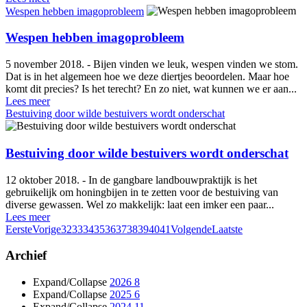
Wespen hebben imagoprobleem
Wespen hebben imagoprobleem
5 november 2018. - Bijen vinden we leuk, wespen vinden we stom.
Dat is in het algemeen hoe we deze diertjes beoordelen. Maar hoe
komt dit precies? Is het terecht? En zo niet, wat kunnen we er aan...
Lees meer
Bestuiving door wilde bestuivers wordt onderschat
Bestuiving door wilde bestuivers wordt onderschat
12 oktober 2018. - In de gangbare landbouwpraktijk is het
gebruikelijk om honingbijen in te zetten voor de bestuiving van
diverse gewassen. Wel zo makkelijk: laat een imker een paar...
Lees meer
Eerste
Vorige
32
33
34
35
36
37
38
39
40
41
Volgende
Laatste
Archief
Expand/Collapse
2026
8
Expand/Collapse
2025
6
Expand/Collapse
2024
11