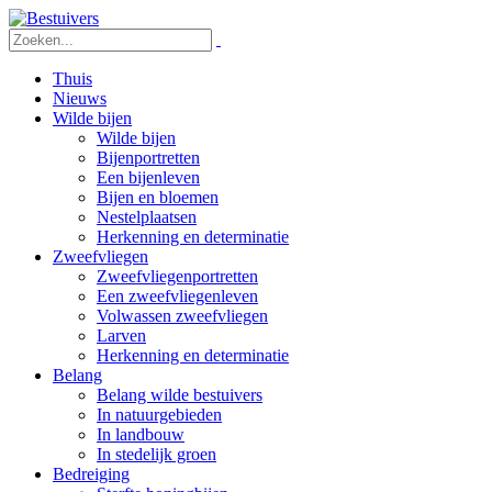
Thuis
Nieuws
Wilde bijen
Wilde bijen
Bijenportretten
Een bijenleven
Bijen en bloemen
Nestelplaatsen
Herkenning en determinatie
Zweefvliegen
Zweefvliegenportretten
Een zweefvliegenleven
Volwassen zweefvliegen
Larven
Herkenning en determinatie
Belang
Belang wilde bestuivers
In natuurgebieden
In landbouw
In stedelijk groen
Bedreiging