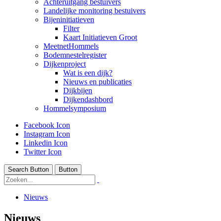
Achteruitgang bestuivers
Landelijke monitoring bestuivers
Bijeninitiatieven
Filter
Kaart Initiatieven Groot
MeetnetHommels
Bodemnestelregister
Dijkenproject
Wat is een dijk?
Nieuws en publicaties
Dijkbijen
Dijkendashbord
Hommelsymposium
Facebook Icon
Instagram Icon
Linkedin Icon
Twitter Icon
Search Button
Button
Nieuws
Nieuws