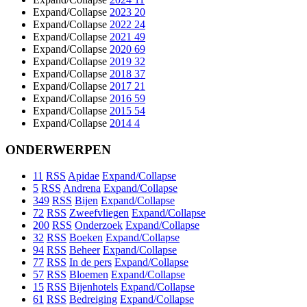
Expand/Collapse
2023
20
Expand/Collapse
2022
24
Expand/Collapse
2021
49
Expand/Collapse
2020
69
Expand/Collapse
2019
32
Expand/Collapse
2018
37
Expand/Collapse
2017
21
Expand/Collapse
2016
59
Expand/Collapse
2015
54
Expand/Collapse
2014
4
ONDERWERPEN
11
RSS
Apidae
Expand/Collapse
5
RSS
Andrena
Expand/Collapse
349
RSS
Bijen
Expand/Collapse
72
RSS
Zweefvliegen
Expand/Collapse
200
RSS
Onderzoek
Expand/Collapse
32
RSS
Boeken
Expand/Collapse
94
RSS
Beheer
Expand/Collapse
77
RSS
In de pers
Expand/Collapse
57
RSS
Bloemen
Expand/Collapse
15
RSS
Bijenhotels
Expand/Collapse
61
RSS
Bedreiging
Expand/Collapse