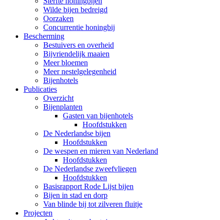
Sterfte honingbijen
Wilde bijen bedreigd
Oorzaken
Concurrentie honingbij
Bescherming
Bestuivers en overheid
Bijvriendelijk maaien
Meer bloemen
Meer nestelgelegenheid
Bijenhotels
Publicaties
Overzicht
Bijenplanten
Gasten van bijenhotels
Hoofdstukken
De Nederlandse bijen
Hoofdstukken
De wespen en mieren van Nederland
Hoofdstukken
De Nederlandse zweefvliegen
Hoofdstukken
Basisrapport Rode Lijst bijen
Bijen in stad en dorp
Van blinde bij tot zilveren fluitje
Projecten