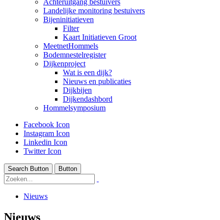
Achteruitgang bestuivers
Landelijke monitoring bestuivers
Bijeninitiatieven
Filter
Kaart Initiatieven Groot
MeetnetHommels
Bodemnestelregister
Dijkenproject
Wat is een dijk?
Nieuws en publicaties
Dijkbijen
Dijkendashbord
Hommelsymposium
Facebook Icon
Instagram Icon
Linkedin Icon
Twitter Icon
Search Button
Button
Nieuws
Nieuws