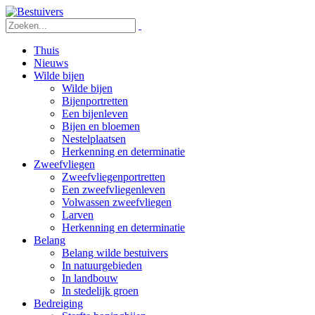
Thuis
Nieuws
Wilde bijen
Wilde bijen
Bijenportretten
Een bijenleven
Bijen en bloemen
Nestelplaatsen
Herkenning en determinatie
Zweefvliegen
Zweefvliegenportretten
Een zweefvliegenleven
Volwassen zweefvliegen
Larven
Herkenning en determinatie
Belang
Belang wilde bestuivers
In natuurgebieden
In landbouw
In stedelijk groen
Bedreiging