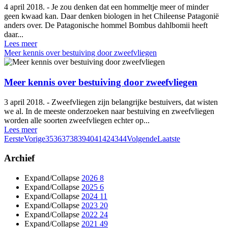
4 april 2018. - Je zou denken dat een hommeltje meer of minder
geen kwaad kan. Daar denken biologen in het Chileense Patagonië
anders over. De Patagonische hommel Bombus dahlbomii heeft
daar...
Lees meer
Meer kennis over bestuiving door zweefvliegen
Meer kennis over bestuiving door zweefvliegen
3 april 2018. - Zweefvliegen zijn belangrijke bestuivers, dat wisten
we al. In de meeste onderzoeken naar bestuiving en zweefvliegen
worden alle soorten zweefvliegen echter op...
Lees meer
Eerste
Vorige
35
36
37
38
39
40
41
42
43
44
Volgende
Laatste
Archief
Expand/Collapse
2026
8
Expand/Collapse
2025
6
Expand/Collapse
2024
11
Expand/Collapse
2023
20
Expand/Collapse
2022
24
Expand/Collapse
2021
49