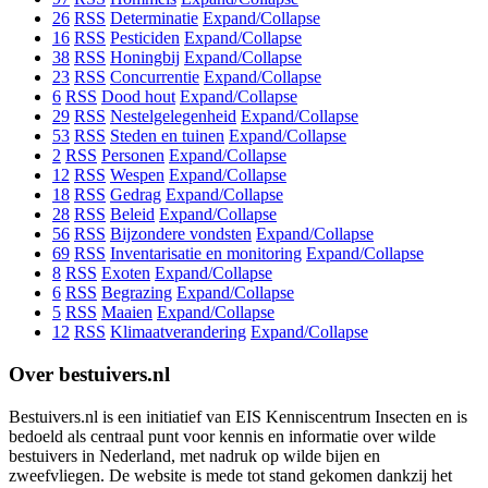
26
RSS
Determinatie
Expand/Collapse
16
RSS
Pesticiden
Expand/Collapse
38
RSS
Honingbij
Expand/Collapse
23
RSS
Concurrentie
Expand/Collapse
6
RSS
Dood hout
Expand/Collapse
29
RSS
Nestelgelegenheid
Expand/Collapse
53
RSS
Steden en tuinen
Expand/Collapse
2
RSS
Personen
Expand/Collapse
12
RSS
Wespen
Expand/Collapse
18
RSS
Gedrag
Expand/Collapse
28
RSS
Beleid
Expand/Collapse
56
RSS
Bijzondere vondsten
Expand/Collapse
69
RSS
Inventarisatie en monitoring
Expand/Collapse
8
RSS
Exoten
Expand/Collapse
6
RSS
Begrazing
Expand/Collapse
5
RSS
Maaien
Expand/Collapse
12
RSS
Klimaatverandering
Expand/Collapse
Over bestuivers.nl
Bestuivers.nl is een initiatief van EIS Kenniscentrum Insecten en is
bedoeld als centraal punt voor kennis en informatie over wilde
bestuivers in Nederland, met nadruk op wilde bijen en
zweefvliegen. De website is mede tot stand gekomen dankzij het