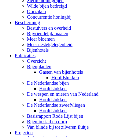
Sterfte honingbijen
Wilde bijen bedreigd
Oorzaken
Concurrentie honingbij
Bescherming
Bestuivers en overheid
Bijvriendelijk maaien
Meer bloemen
Meer nestelgelegenheid
Bijenhotels
Publicaties
Overzicht
Bijenplanten
Gasten van bijenhotels
Hoofdstukken
De Nederlandse bijen
Hoofdstukken
De wespen en mieren van Nederland
Hoofdstukken
De Nederlandse zweefvliegen
Hoofdstukken
Basisrapport Rode Lijst bijen
Bijen in stad en dorp
Van blinde bij tot zilveren fluitje
Projecten