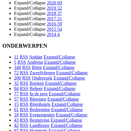
Expand/Collapse
2020
69
Expand/Collapse
2019
32
Expand/Collapse
2018
37
Expand/Collapse
2017
21
Expand/Collapse
2016
59
Expand/Collapse
2015
54
Expand/Collapse
2014
4
ONDERWERPEN
11
RSS
Apidae
Expand/Collapse
5
RSS
Andrena
Expand/Collapse
349
RSS
Bijen
Expand/Collapse
72
RSS
Zweefvliegen
Expand/Collapse
200
RSS
Onderzoek
Expand/Collapse
32
RSS
Boeken
Expand/Collapse
94
RSS
Beheer
Expand/Collapse
77
RSS
In de pers
Expand/Collapse
57
RSS
Bloemen
Expand/Collapse
15
RSS
Bijenhotels
Expand/Collapse
61
RSS
Bedreiging
Expand/Collapse
18
RSS
Evenementen
Expand/Collapse
43
RSS
Bestuiving
Expand/Collapse
42
RSS
Landbouw
Expand/Collapse
97
RSS
Hommels
Expand/Collapse