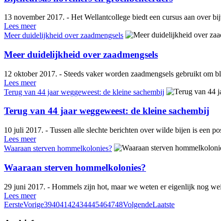
13 november 2017. - Het Wellantcollege biedt een cursus aan over bij
Lees meer
Meer duidelijkheid over zaadmengsels
Meer duidelijkheid over zaadmengsels
12 oktober 2017. - Steeds vaker worden zaadmengsels gebruikt om bloe
Lees meer
Terug van 44 jaar weggeweest: de kleine sachembij
Terug van 44 jaar weggeweest: de kleine sachembij
10 juli 2017. - Tussen alle slechte berichten over wilde bijen is een 
Lees meer
Waaraan sterven hommelkolonies?
Waaraan sterven hommelkolonies?
29 juni 2017. - Hommels zijn hot, maar we weten er eigenlijk nog wein
Lees meer
Eerste
Vorige
39
40
41
42
43
44
45
46
47
48
Volgende
Laatste