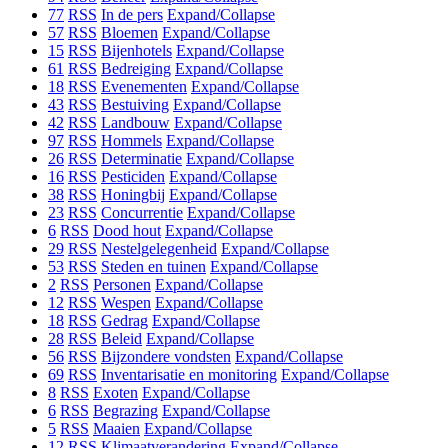
77
RSS
In de pers
Expand/Collapse
57
RSS
Bloemen
Expand/Collapse
15
RSS
Bijenhotels
Expand/Collapse
61
RSS
Bedreiging
Expand/Collapse
18
RSS
Evenementen
Expand/Collapse
43
RSS
Bestuiving
Expand/Collapse
42
RSS
Landbouw
Expand/Collapse
97
RSS
Hommels
Expand/Collapse
26
RSS
Determinatie
Expand/Collapse
16
RSS
Pesticiden
Expand/Collapse
38
RSS
Honingbij
Expand/Collapse
23
RSS
Concurrentie
Expand/Collapse
6
RSS
Dood hout
Expand/Collapse
29
RSS
Nestelgelegenheid
Expand/Collapse
53
RSS
Steden en tuinen
Expand/Collapse
2
RSS
Personen
Expand/Collapse
12
RSS
Wespen
Expand/Collapse
18
RSS
Gedrag
Expand/Collapse
28
RSS
Beleid
Expand/Collapse
56
RSS
Bijzondere vondsten
Expand/Collapse
69
RSS
Inventarisatie en monitoring
Expand/Collapse
8
RSS
Exoten
Expand/Collapse
6
RSS
Begrazing
Expand/Collapse
5
RSS
Maaien
Expand/Collapse
12
RSS
Klimaatverandering
Expand/Collapse