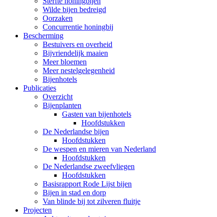
Sterfte honingbijen
Wilde bijen bedreigd
Oorzaken
Concurrentie honingbij
Bescherming
Bestuivers en overheid
Bijvriendelijk maaien
Meer bloemen
Meer nestelgelegenheid
Bijenhotels
Publicaties
Overzicht
Bijenplanten
Gasten van bijenhotels
Hoofdstukken
De Nederlandse bijen
Hoofdstukken
De wespen en mieren van Nederland
Hoofdstukken
De Nederlandse zweefvliegen
Hoofdstukken
Basisrapport Rode Lijst bijen
Bijen in stad en dorp
Van blinde bij tot zilveren fluitje
Projecten