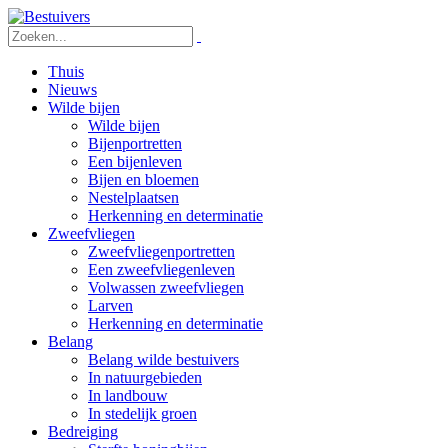
Thuis
Nieuws
Wilde bijen
Wilde bijen
Bijenportretten
Een bijenleven
Bijen en bloemen
Nestelplaatsen
Herkenning en determinatie
Zweefvliegen
Zweefvliegenportretten
Een zweefvliegenleven
Volwassen zweefvliegen
Larven
Herkenning en determinatie
Belang
Belang wilde bestuivers
In natuurgebieden
In landbouw
In stedelijk groen
Bedreiging