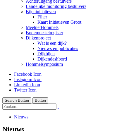
Achteruitgang bestuivers
Landelijke monitoring bestuivers
Bijeninitiatieven
Filter
Kaart Initiatieven Groot
MeetnetHommels
Bodemnestelregister
Dijkenproject
Wat is een dijk?
Nieuws en publicaties
Dijkbijen
Dijkendashbord
Hommelsymposium
Facebook Icon
Instagram Icon
Linkedin Icon
Twitter Icon
Search Button
Button
Nieuws
Nieuws