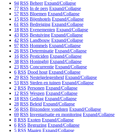
94
RSS
Beheer
Expand/Collapse
77
RSS
In de pers
Expand/Collapse
57
RSS
Bloemen
Expand/Collapse
15
RSS
Bijenhotels
Expand/Collapse
61
RSS
Bedreiging
Expand/Collapse
18
RSS
Evenementen
Expand/Collapse
43
RSS
Bestuiving
Expand/Collapse
42
RSS
Landbouw
Expand/Collapse
97
RSS
Hommels
Expand/Collapse
26
RSS
Determinatie
Expand/Collapse
16
RSS
Pesticiden
Expand/Collapse
38
RSS
Honingbij
Expand/Collapse
23
RSS
Concurrentie
Expand/Collapse
6
RSS
Dood hout
Expand/Collapse
29
RSS
Nestelgelegenheid
Expand/Collapse
53
RSS
Steden en tuinen
Expand/Collapse
2
RSS
Personen
Expand/Collapse
12
RSS
Wespen
Expand/Collapse
18
RSS
Gedrag
Expand/Collapse
28
RSS
Beleid
Expand/Collapse
56
RSS
Bijzondere vondsten
Expand/Collapse
69
RSS
Inventarisatie en monitoring
Expand/Collapse
8
RSS
Exoten
Expand/Collapse
6
RSS
Begrazing
Expand/Collapse
5
RSS
Maaien
Expand/Collapse