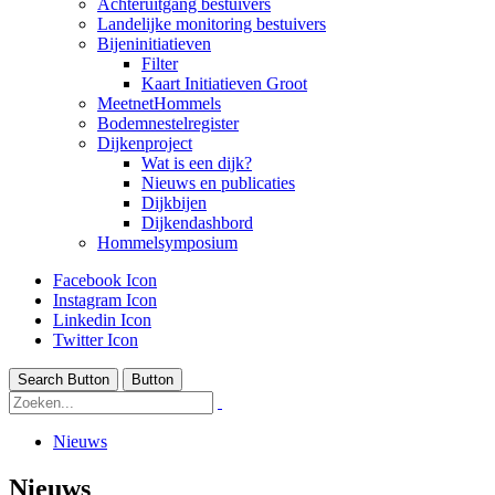
Achteruitgang bestuivers
Landelijke monitoring bestuivers
Bijeninitiatieven
Filter
Kaart Initiatieven Groot
MeetnetHommels
Bodemnestelregister
Dijkenproject
Wat is een dijk?
Nieuws en publicaties
Dijkbijen
Dijkendashbord
Hommelsymposium
Facebook Icon
Instagram Icon
Linkedin Icon
Twitter Icon
Search Button
Button
Nieuws
Nieuws