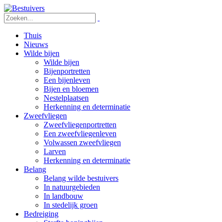
Thuis
Nieuws
Wilde bijen
Wilde bijen
Bijenportretten
Een bijenleven
Bijen en bloemen
Nestelplaatsen
Herkenning en determinatie
Zweefvliegen
Zweefvliegenportretten
Een zweefvliegenleven
Volwassen zweefvliegen
Larven
Herkenning en determinatie
Belang
Belang wilde bestuivers
In natuurgebieden
In landbouw
In stedelijk groen
Bedreiging