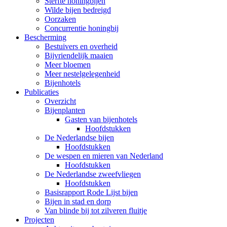
Sterfte honingbijen
Wilde bijen bedreigd
Oorzaken
Concurrentie honingbij
Bescherming
Bestuivers en overheid
Bijvriendelijk maaien
Meer bloemen
Meer nestelgelegenheid
Bijenhotels
Publicaties
Overzicht
Bijenplanten
Gasten van bijenhotels
Hoofdstukken
De Nederlandse bijen
Hoofdstukken
De wespen en mieren van Nederland
Hoofdstukken
De Nederlandse zweefvliegen
Hoofdstukken
Basisrapport Rode Lijst bijen
Bijen in stad en dorp
Van blinde bij tot zilveren fluitje
Projecten