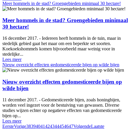
Meer hommels in de stad? Groengebieden minimaal 30 hectare!
Meer hommels in de stad? Groengebieden minimaal
30 hectare!
16 december 2017. - Iedereen heeft hommels in de tuin, maar in
stedelijk gebied gaat het maar om een beperkte set soorten.
Koekoekshommels komen bijvoorbeeld maar weinig voor in
stedelijke...
Lees meer
Nieuw overzicht effecten gedomesticeerde bijen op wilde bijen
Nieuw overzicht effecten gedomesticeerde bijen op
wilde bijen
11 december 2017. - Gedomesticeerde bijen, zoals honingbijen,
worden veel ingezet voor de bestuiving van gewassen. Diverse
studies wijzen echter op negatieve effecten van gedomesticeerde
bijen op...
Lees meer
Eerste
Vorige
38
39
40
41
42
43
44
45
46
47
Volgende
Laatste