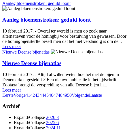
Aanleg bloemenstroken: geduld loont
Aanleg bloemenstroken: geduld loont
10 februari 2017. - Overal ter wereld is men op zoek naar
alternatieven voor de honingbij voor bestuiving van gewassen. Door
de honingbijensterfte beseft men dat het niet verstandig is om de...
Lees meer
Nieuwe Deense bijenatlas
Nieuwe Deense bijenatlas
10 februari 2017. - Altijd al willen weten hoe het met de bijen in
Denemarken gesteld is? Een nieuwe publicatie in het tijdschrift
Zootaxa brengt de verspreiding van alle Deense bijen in...
Lees meer
Eerste
Vorige
41
42
43
44
45
46
47
48
49
50
Volgende
Laatste
Archief
Expand/Collapse
2026
8
Expand/Collapse
2025
6
Expand/Collapse
2024
11