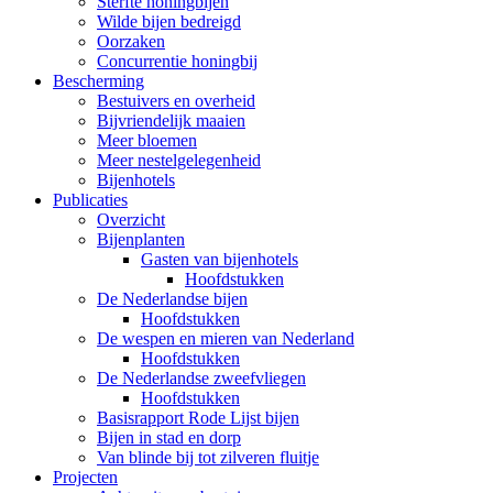
Sterfte honingbijen
Wilde bijen bedreigd
Oorzaken
Concurrentie honingbij
Bescherming
Bestuivers en overheid
Bijvriendelijk maaien
Meer bloemen
Meer nestelgelegenheid
Bijenhotels
Publicaties
Overzicht
Bijenplanten
Gasten van bijenhotels
Hoofdstukken
De Nederlandse bijen
Hoofdstukken
De wespen en mieren van Nederland
Hoofdstukken
De Nederlandse zweefvliegen
Hoofdstukken
Basisrapport Rode Lijst bijen
Bijen in stad en dorp
Van blinde bij tot zilveren fluitje
Projecten