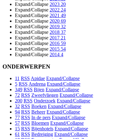
Expand/Collapse
2023
20
Expand/Collapse
2022
24
Expand/Collapse
2021
49
Expand/Collapse
2020
69
Expand/Collapse
2019
32
Expand/Collapse
2018
37
Expand/Collapse
2017
21
Expand/Collapse
2016
59
Expand/Collapse
2015
54
Expand/Collapse
2014
4
ONDERWERPEN
11
RSS
Apidae
Expand/Collapse
5
RSS
Andrena
Expand/Collapse
349
RSS
Bijen
Expand/Collapse
72
RSS
Zweefvliegen
Expand/Collapse
200
RSS
Onderzoek
Expand/Collapse
32
RSS
Boeken
Expand/Collapse
94
RSS
Beheer
Expand/Collapse
77
RSS
In de pers
Expand/Collapse
57
RSS
Bloemen
Expand/Collapse
15
RSS
Bijenhotels
Expand/Collapse
61
RSS
Bedreiging
Expand/Collapse