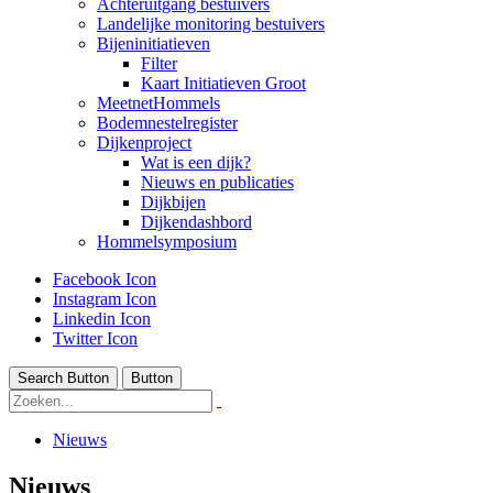
Achteruitgang bestuivers
Landelijke monitoring bestuivers
Bijeninitiatieven
Filter
Kaart Initiatieven Groot
MeetnetHommels
Bodemnestelregister
Dijkenproject
Wat is een dijk?
Nieuws en publicaties
Dijkbijen
Dijkendashbord
Hommelsymposium
Facebook Icon
Instagram Icon
Linkedin Icon
Twitter Icon
Search Button
Button
Nieuws
Nieuws