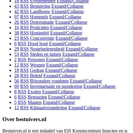
18
RSS
Evenementen
Expand/Collapse
43
RSS
Bestuiving
Expand/Collapse
42
RSS
Landbouw
Expand/Collapse
97
RSS
Hommels
Expand/Collapse
26
RSS
Determinatie
Expand/Collapse
16
RSS
Pesticiden
Expand/Collapse
38
RSS
Honingbij
Expand/Collapse
23
RSS
Concurrentie
Expand/Collapse
6
RSS
Dood hout
Expand/Collapse
29
RSS
Nestelgelegenheid
Expand/Collapse
53
RSS
Steden en tuinen
Expand/Collapse
2
RSS
Personen
Expand/Collapse
12
RSS
Wespen
Expand/Collapse
18
RSS
Gedrag
Expand/Collapse
28
RSS
Beleid
Expand/Collapse
56
RSS
Bijzondere vondsten
Expand/Collapse
69
RSS
Inventarisatie en monitoring
Expand/Collapse
8
RSS
Exoten
Expand/Collapse
6
RSS
Begrazing
Expand/Collapse
5
RSS
Maaien
Expand/Collapse
12
RSS
Klimaatverandering
Expand/Collapse
Over bestuivers.nl
Bestuivers.nl is een initiatief van EIS Kenniscentrum Insecten en is