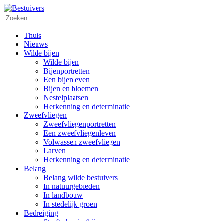
Thuis
Nieuws
Wilde bijen
Wilde bijen
Bijenportretten
Een bijenleven
Bijen en bloemen
Nestelplaatsen
Herkenning en determinatie
Zweefvliegen
Zweefvliegenportretten
Een zweefvliegenleven
Volwassen zweefvliegen
Larven
Herkenning en determinatie
Belang
Belang wilde bestuivers
In natuurgebieden
In landbouw
In stedelijk groen
Bedreiging