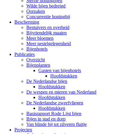
Sterfte honingbijen
Wilde bijen bedreigd
Oorzaken
Concurrentie honingbij
Bescherming
Bestuivers en overheid
Bijvriendelijk maaien
Meer bloemen
Meer nestelgelegenheid
Bijenhotels
Publicaties
Overzicht
Bijenplanten
Gasten van bijenhotels
Hoofdstukken
De Nederlandse bijen
Hoofdstukken
De wespen en mieren van Nederland
Hoofdstukken
De Nederlandse zweefvliegen
Hoofdstukken
Basisrapport Rode Lijst bijen
Bijen in stad en dorp
Van blinde bij tot zilveren fluitje
Projecten