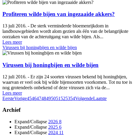
Profiteren wilde bijen van ingezaaide akkers?
13 juli 2016. - De sterk verminderde bloemenrijkdom in
landbouwgebieden wordt alom gezien als één van de belangrijkste
oorzaken van de achteruitgang van wilde bijen. Als...
Lees meer
Virussen bij honingbijen en wilde bijen
Virussen bij honingbijen en wilde bijen
12 juli 2016. - Er zijn 24 soorten virussen bekend bij honingbijen,
waarvan er veel ook bij wilde bijensoorten voorkomen. Tot nu toe is
nog grotendeels onbekend of deze virussen zich via de...
Lees meer
Eerste
Vorige
45
46
47
48
49
50
51
52
53
54
Volgende
Laatste
Archief
Expand/Collapse
2026
8
Expand/Collapse
2025
6
Expand/Collapse
2024
11