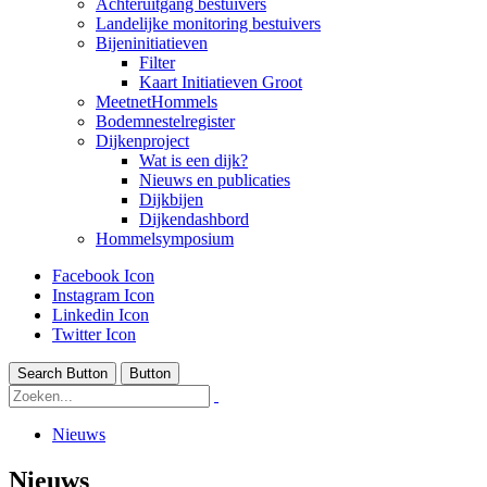
Achteruitgang bestuivers
Landelijke monitoring bestuivers
Bijeninitiatieven
Filter
Kaart Initiatieven Groot
MeetnetHommels
Bodemnestelregister
Dijkenproject
Wat is een dijk?
Nieuws en publicaties
Dijkbijen
Dijkendashbord
Hommelsymposium
Facebook Icon
Instagram Icon
Linkedin Icon
Twitter Icon
Search Button
Button
Nieuws
Nieuws