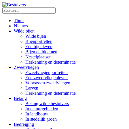
Thuis
Nieuws
Wilde bijen
Wilde bijen
Bijenportretten
Een bijenleven
Bijen en bloemen
Nestelplaatsen
Herkenning en determinatie
Zweefvliegen
Zweefvliegenportretten
Een zweefvliegenleven
Volwassen zweefvliegen
Larven
Herkenning en determinatie
Belang
Belang wilde bestuivers
In natuurgebieden
In landbouw
In stedelijk groen
Bedreiging