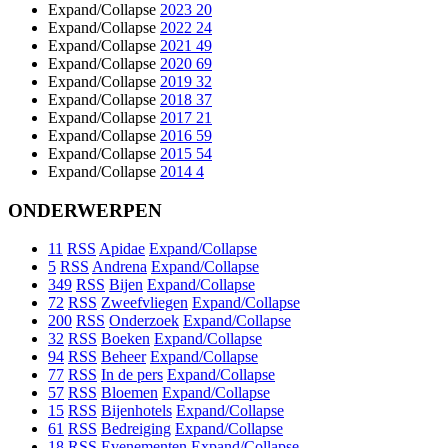
Expand/Collapse
2023
20
Expand/Collapse
2022
24
Expand/Collapse
2021
49
Expand/Collapse
2020
69
Expand/Collapse
2019
32
Expand/Collapse
2018
37
Expand/Collapse
2017
21
Expand/Collapse
2016
59
Expand/Collapse
2015
54
Expand/Collapse
2014
4
ONDERWERPEN
11
RSS
Apidae
Expand/Collapse
5
RSS
Andrena
Expand/Collapse
349
RSS
Bijen
Expand/Collapse
72
RSS
Zweefvliegen
Expand/Collapse
200
RSS
Onderzoek
Expand/Collapse
32
RSS
Boeken
Expand/Collapse
94
RSS
Beheer
Expand/Collapse
77
RSS
In de pers
Expand/Collapse
57
RSS
Bloemen
Expand/Collapse
15
RSS
Bijenhotels
Expand/Collapse
61
RSS
Bedreiging
Expand/Collapse
18
RSS
Evenementen
Expand/Collapse