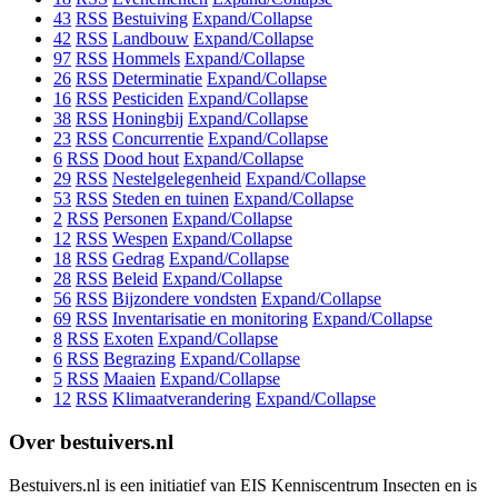
43
RSS
Bestuiving
Expand/Collapse
42
RSS
Landbouw
Expand/Collapse
97
RSS
Hommels
Expand/Collapse
26
RSS
Determinatie
Expand/Collapse
16
RSS
Pesticiden
Expand/Collapse
38
RSS
Honingbij
Expand/Collapse
23
RSS
Concurrentie
Expand/Collapse
6
RSS
Dood hout
Expand/Collapse
29
RSS
Nestelgelegenheid
Expand/Collapse
53
RSS
Steden en tuinen
Expand/Collapse
2
RSS
Personen
Expand/Collapse
12
RSS
Wespen
Expand/Collapse
18
RSS
Gedrag
Expand/Collapse
28
RSS
Beleid
Expand/Collapse
56
RSS
Bijzondere vondsten
Expand/Collapse
69
RSS
Inventarisatie en monitoring
Expand/Collapse
8
RSS
Exoten
Expand/Collapse
6
RSS
Begrazing
Expand/Collapse
5
RSS
Maaien
Expand/Collapse
12
RSS
Klimaatverandering
Expand/Collapse
Over bestuivers.nl
Bestuivers.nl is een initiatief van EIS Kenniscentrum Insecten en is