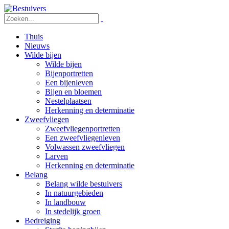
Thuis
Nieuws
Wilde bijen
Wilde bijen
Bijenportretten
Een bijenleven
Bijen en bloemen
Nestelplaatsen
Herkenning en determinatie
Zweefvliegen
Zweefvliegenportretten
Een zweefvliegenleven
Volwassen zweefvliegen
Larven
Herkenning en determinatie
Belang
Belang wilde bestuivers
In natuurgebieden
In landbouw
In stedelijk groen
Bedreiging