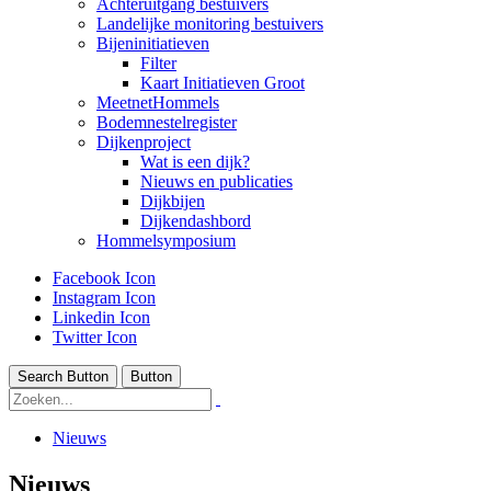
Achteruitgang bestuivers
Landelijke monitoring bestuivers
Bijeninitiatieven
Filter
Kaart Initiatieven Groot
MeetnetHommels
Bodemnestelregister
Dijkenproject
Wat is een dijk?
Nieuws en publicaties
Dijkbijen
Dijkendashbord
Hommelsymposium
Facebook Icon
Instagram Icon
Linkedin Icon
Twitter Icon
Search Button
Button
Nieuws
Nieuws