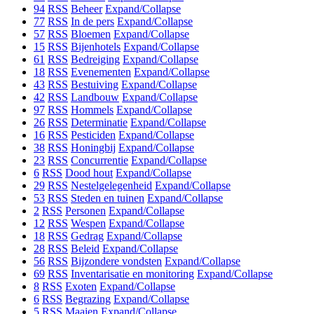
94
RSS
Beheer
Expand/Collapse
77
RSS
In de pers
Expand/Collapse
57
RSS
Bloemen
Expand/Collapse
15
RSS
Bijenhotels
Expand/Collapse
61
RSS
Bedreiging
Expand/Collapse
18
RSS
Evenementen
Expand/Collapse
43
RSS
Bestuiving
Expand/Collapse
42
RSS
Landbouw
Expand/Collapse
97
RSS
Hommels
Expand/Collapse
26
RSS
Determinatie
Expand/Collapse
16
RSS
Pesticiden
Expand/Collapse
38
RSS
Honingbij
Expand/Collapse
23
RSS
Concurrentie
Expand/Collapse
6
RSS
Dood hout
Expand/Collapse
29
RSS
Nestelgelegenheid
Expand/Collapse
53
RSS
Steden en tuinen
Expand/Collapse
2
RSS
Personen
Expand/Collapse
12
RSS
Wespen
Expand/Collapse
18
RSS
Gedrag
Expand/Collapse
28
RSS
Beleid
Expand/Collapse
56
RSS
Bijzondere vondsten
Expand/Collapse
69
RSS
Inventarisatie en monitoring
Expand/Collapse
8
RSS
Exoten
Expand/Collapse
6
RSS
Begrazing
Expand/Collapse
5
RSS
Maaien
Expand/Collapse