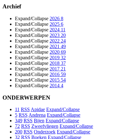
Archief
Expand/Collapse
2026
8
Expand/Collapse
2025
6
Expand/Collapse
2024
11
Expand/Collapse
2023
20
Expand/Collapse
2022
24
Expand/Collapse
2021
49
Expand/Collapse
2020
69
Expand/Collapse
2019
32
Expand/Collapse
2018
37
Expand/Collapse
2017
21
Expand/Collapse
2016
59
Expand/Collapse
2015
54
Expand/Collapse
2014
4
ONDERWERPEN
11
RSS
Apidae
Expand/Collapse
5
RSS
Andrena
Expand/Collapse
349
RSS
Bijen
Expand/Collapse
72
RSS
Zweefvliegen
Expand/Collapse
200
RSS
Onderzoek
Expand/Collapse
32
RSS
Boeken
Expand/Collapse