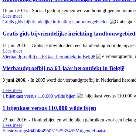
16 juni 2016. - Sociaal gedrag kennen we van honingbijen en hommels:
Lees meer
Gratis gids bijvriendelijke inrichting landbouwgebieden
Gratis gids bijvriendelijke inrichting landbouwgebie
11 juni 2016. - Gratis te downloaden: een handleiding voor de bijvrie
Lees meer
Vierbandgroefbij na 63 jaar herontdekt in België
Vierbandgroefbij na 63 jaar herontdekt in België
3 juni 2006. -
In 2005 werd de vierbandgroefbij in Nederland herontd
Lees meer
1 bijenkast versus 110.000 wilde bijen
1 bijenkast versus 110.000 wilde bijen
23 mei 2016. - Honingbijen en wilde bijen gebruiken voor een belangr
Lees meer
Eerste
Vorige
46
47
48
49
50
51
52
53
54
55
Volgende
Laatste