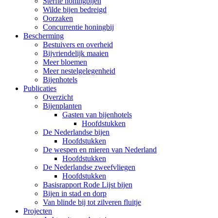
Sterfte honingbijen
Wilde bijen bedreigd
Oorzaken
Concurrentie honingbij
Bescherming
Bestuivers en overheid
Bijvriendelijk maaien
Meer bloemen
Meer nestelgelegenheid
Bijenhotels
Publicaties
Overzicht
Bijenplanten
Gasten van bijenhotels
Hoofdstukken
De Nederlandse bijen
Hoofdstukken
De wespen en mieren van Nederland
Hoofdstukken
De Nederlandse zweefvliegen
Hoofdstukken
Basisrapport Rode Lijst bijen
Bijen in stad en dorp
Van blinde bij tot zilveren fluitje
Projecten