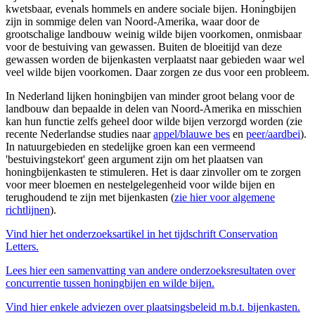
kwetsbaar, evenals hommels en andere sociale bijen. Honingbijen
zijn in sommige delen van Noord-Amerika, waar door de
grootschalige landbouw weinig wilde bijen voorkomen, onmisbaar
voor de bestuiving van gewassen. Buiten de bloeitijd van deze
gewassen worden de bijenkasten verplaatst naar gebieden waar wel
veel wilde bijen voorkomen. Daar zorgen ze dus voor een probleem.
In Nederland lijken honingbijen van minder groot belang voor de
landbouw dan bepaalde in delen van Noord-Amerika en misschien
kan hun functie zelfs geheel door wilde bijen verzorgd worden (zie
recente Nederlandse studies naar
appel/blauwe bes
en
peer/aardbei
).
In natuurgebieden en stedelijke groen kan een vermeend
'bestuivingstekort' geen argument zijn om het plaatsen van
honingbijenkasten te stimuleren. Het is daar zinvoller om te zorgen
voor meer bloemen en nestelgelegenheid voor wilde bijen en
terughoudend te zijn met bijenkasten (
zie hier voor algemene
richtlijnen
).
Vind hier het onderzoeksartikel in het tijdschrift Conservation
Letters.
Lees hier een samenvatting van andere onderzoeksresultaten over
concurrentie tussen honingbijen en wilde bijen.
Vind hier enkele adviezen over plaatsingsbeleid m.b.t. bijenkasten.