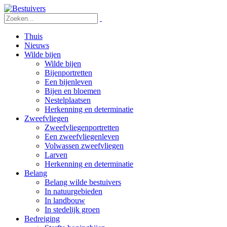
Thuis
Nieuws
Wilde bijen
Wilde bijen
Bijenportretten
Een bijenleven
Bijen en bloemen
Nestelplaatsen
Herkenning en determinatie
Zweefvliegen
Zweefvliegenportretten
Een zweefvliegenleven
Volwassen zweefvliegen
Larven
Herkenning en determinatie
Belang
Belang wilde bestuivers
In natuurgebieden
In landbouw
In stedelijk groen
Bedreiging