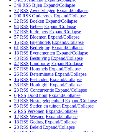
349
RSS
Bijen
Expand/Collapse
72
RSS
Zweefvliegen
Expand/Collapse
200
RSS
Onderzoek
Expand/Collapse
32
RSS
Boeken
Expand/Collapse
94
RSS
Beheer
Expand/Collapse
77
RSS
In de pers
Expand/Collapse
57
RSS
Bloemen
Expand/Collapse
15
RSS
Bijenhotels
Expand/Collapse
61
RSS
Bedreiging
Expand/Collapse
18
RSS
Evenementen
Expand/Collapse
43
RSS
Bestuiving
Expand/Collapse
42
RSS
Landbouw
Expand/Collapse
97
RSS
Hommels
Expand/Collapse
26
RSS
Determinatie
Expand/Collapse
16
RSS
Pesticiden
Expand/Collapse
38
RSS
Honingbij
Expand/Collapse
23
RSS
Concurrentie
Expand/Collapse
6
RSS
Dood hout
Expand/Collapse
29
RSS
Nestelgelegenheid
Expand/Collapse
53
RSS
Steden en tuinen
Expand/Collapse
2
RSS
Personen
Expand/Collapse
12
RSS
Wespen
Expand/Collapse
18
RSS
Gedrag
Expand/Collapse
28
RSS
Beleid
Expand/Collapse