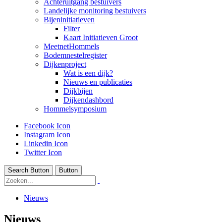
Achteruitgang bestuivers
Landelijke monitoring bestuivers
Bijeninitiatieven
Filter
Kaart Initiatieven Groot
MeetnetHommels
Bodemnestelregister
Dijkenproject
Wat is een dijk?
Nieuws en publicaties
Dijkbijen
Dijkendashbord
Hommelsymposium
Facebook Icon
Instagram Icon
Linkedin Icon
Twitter Icon
Search Button
Button
Nieuws
Nieuws