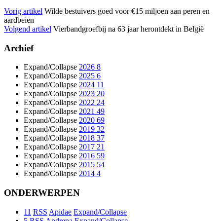
Vorig artikel
Wilde bestuivers goed voor €15 miljoen aan peren en
aardbeien
Volgend artikel
Vierbandgroefbij na 63 jaar herontdekt in België
Archief
Expand/Collapse
2026
8
Expand/Collapse
2025
6
Expand/Collapse
2024
11
Expand/Collapse
2023
20
Expand/Collapse
2022
24
Expand/Collapse
2021
49
Expand/Collapse
2020
69
Expand/Collapse
2019
32
Expand/Collapse
2018
37
Expand/Collapse
2017
21
Expand/Collapse
2016
59
Expand/Collapse
2015
54
Expand/Collapse
2014
4
ONDERWERPEN
11
RSS
Apidae
Expand/Collapse
5
RSS
Andrena
Expand/Collapse