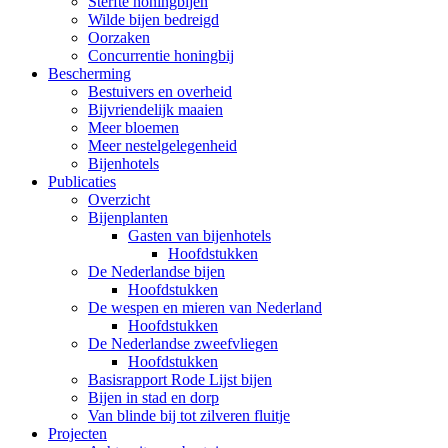
Sterfte honingbijen
Wilde bijen bedreigd
Oorzaken
Concurrentie honingbij
Bescherming
Bestuivers en overheid
Bijvriendelijk maaien
Meer bloemen
Meer nestelgelegenheid
Bijenhotels
Publicaties
Overzicht
Bijenplanten
Gasten van bijenhotels
Hoofdstukken
De Nederlandse bijen
Hoofdstukken
De wespen en mieren van Nederland
Hoofdstukken
De Nederlandse zweefvliegen
Hoofdstukken
Basisrapport Rode Lijst bijen
Bijen in stad en dorp
Van blinde bij tot zilveren fluitje
Projecten