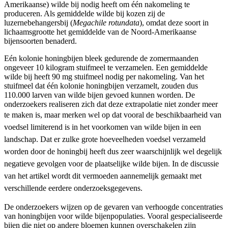
Amerikaanse) wilde bij nodig heeft om één nakomeling te
produceren. Als gemiddelde wilde bij kozen zij de
luzernebehangersbij (
Megachile rotundata
), omdat deze soort in
lichaamsgrootte het gemiddelde van de Noord-Amerikaanse
bijensoorten benaderd.
Eén kolonie honingbijen bleek gedurende de zomermaanden
ongeveer 10 kilogram stuifmeel te verzamelen. Een gemiddelde
wilde bij heeft 90 mg stuifmeel nodig per nakomeling. Van het
stuifmeel dat één kolonie honingbijen verzamelt, zouden dus
110.000 larven van wilde bijen gevoed kunnen worden. De
onderzoekers realiseren zich dat deze extrapolatie niet zonder meer
te maken is, maar merken wel op
dat vooral de beschikbaarheid van
voedsel limiterend is in het voorkomen van wilde bijen in een
landschap. Dat er zulke grote hoeveelheden voedsel verzameld
worden door de honingbij heeft dus zeer waarschijnlijk wel degelijk
negatieve gevolgen voor de plaatselijke wilde bijen. In de discussie
van het artikel wordt dit vermoeden aannemelijk gemaakt met
verschillende eerdere onderzoeksgegevens.
De onderzoekers wijzen op de gevaren van verhoogde concentraties
van honingbijen voor wilde bijenpopulaties. Vooral gespecialiseerde
bijen die niet op andere bloemen kunnen overschakelen zijn