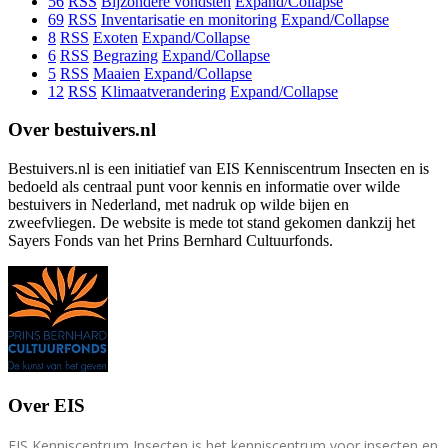
56
RSS
Bijzondere vondsten
Expand/Collapse
69
RSS
Inventarisatie en monitoring
Expand/Collapse
8
RSS
Exoten
Expand/Collapse
6
RSS
Begrazing
Expand/Collapse
5
RSS
Maaien
Expand/Collapse
12
RSS
Klimaatverandering
Expand/Collapse
Over bestuivers.nl
Bestuivers.nl is een initiatief van EIS Kenniscentrum Insecten en is
bedoeld als centraal punt voor kennis en informatie over wilde
bestuivers in Nederland, met nadruk op wilde bijen en
zweefvliegen. De website is mede tot stand gekomen dankzij het
Sayers Fonds van het Prins Bernhard Cultuurfonds.
Over EIS
EIS Kenniscentrum Insecten is het kenniscentrum voor insecten en