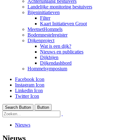
Achteruitgang bestuivers
Landelijke monitoring bestuivers
Bijeninitiatieven
Filter
Kaart Initiatieven Groot
MeetnetHommels
Bodemnestelregister
Dijkenproject
Wat is een dijk?
Nieuws en publicaties
Dijkbijen
Dijkendashbord
Hommelsymposium
Facebook Icon
Instagram Icon
Linkedin Icon
Twitter Icon
Search Button
Button
Nieuws
Nieuws