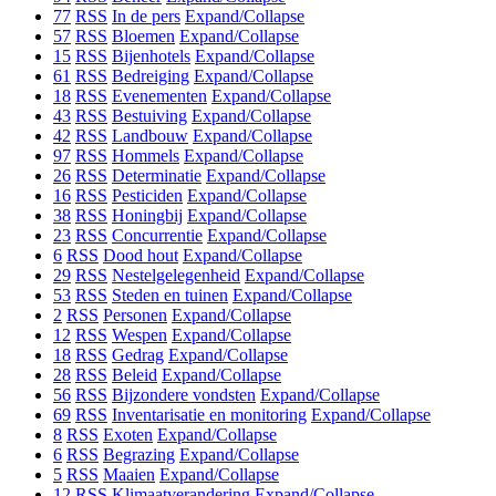
77
RSS
In de pers
Expand/Collapse
57
RSS
Bloemen
Expand/Collapse
15
RSS
Bijenhotels
Expand/Collapse
61
RSS
Bedreiging
Expand/Collapse
18
RSS
Evenementen
Expand/Collapse
43
RSS
Bestuiving
Expand/Collapse
42
RSS
Landbouw
Expand/Collapse
97
RSS
Hommels
Expand/Collapse
26
RSS
Determinatie
Expand/Collapse
16
RSS
Pesticiden
Expand/Collapse
38
RSS
Honingbij
Expand/Collapse
23
RSS
Concurrentie
Expand/Collapse
6
RSS
Dood hout
Expand/Collapse
29
RSS
Nestelgelegenheid
Expand/Collapse
53
RSS
Steden en tuinen
Expand/Collapse
2
RSS
Personen
Expand/Collapse
12
RSS
Wespen
Expand/Collapse
18
RSS
Gedrag
Expand/Collapse
28
RSS
Beleid
Expand/Collapse
56
RSS
Bijzondere vondsten
Expand/Collapse
69
RSS
Inventarisatie en monitoring
Expand/Collapse
8
RSS
Exoten
Expand/Collapse
6
RSS
Begrazing
Expand/Collapse
5
RSS
Maaien
Expand/Collapse
12
RSS
Klimaatverandering
Expand/Collapse