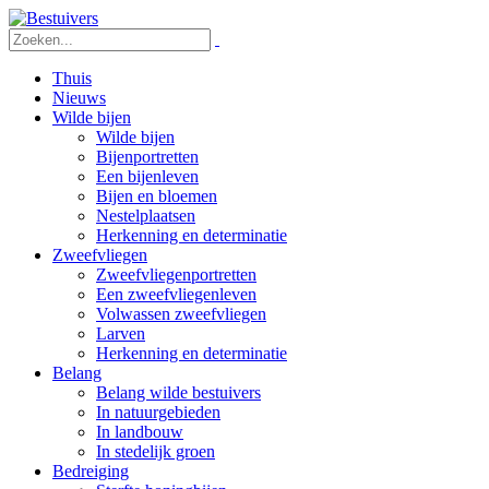
Thuis
Nieuws
Wilde bijen
Wilde bijen
Bijenportretten
Een bijenleven
Bijen en bloemen
Nestelplaatsen
Herkenning en determinatie
Zweefvliegen
Zweefvliegenportretten
Een zweefvliegenleven
Volwassen zweefvliegen
Larven
Herkenning en determinatie
Belang
Belang wilde bestuivers
In natuurgebieden
In landbouw
In stedelijk groen
Bedreiging