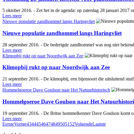
5 oktober 2016. - Zet het in de agenda: op zaterdag 28 januari 2017 o
Lees meer
Nieuwe populatie zandhommel langs Haringvliet
Nieuwe populatie zandhommel langs Haringvliet
28 september 2016. - De bedreigde zandhommel was nog niet bekend 
Lees meer
Klimopbij rukt op naar Noordwijk aan Zee
Klimopbij rukt op naar Noordwijk aan Zee
21 september 2016. - De klimopbij, een bijensoort die uitsluitend stu
Lees meer
Hommelgoeroe Dave Goulson naar Het Natuurhistorisch
Hommelgoeroe Dave Goulson naar Het Natuurhistori
19 september 2016. - De Britse hommelkenner Dave Goulson komt op 1
Lees meer
Eerste
Vorige
43
44
45
46
47
48
49
50
51
52
Volgende
Laatste