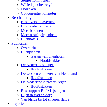
Sterfte honingbijen
Wilde bijen bedreigd
Oorzaken
Concurrentie honingbij
Bescherming
Bestuivers en overheid
Bijvriendelijk maaien
Meer bloemen
Meer nestelgelegenheid
Bijenhotels
Publicaties
Overzicht
Bijenplanten
Gasten van bijenhotels
Hoofdstukken
De Nederlandse bijen
Hoofdstukken
De wespen en mieren van Nederland
Hoofdstukken
De Nederlandse zweefvliegen
Hoofdstukken
Basisrapport Rode Lijst bijen
Bijen in stad en dorp
Van blinde bij tot zilveren fluitje
Projecten