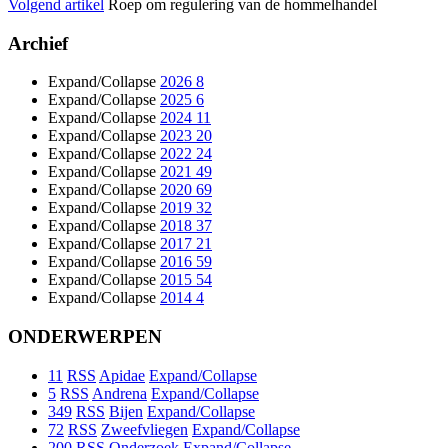
Volgend artikel
Roep om regulering van de hommelhandel
Archief
Expand/Collapse
2026
8
Expand/Collapse
2025
6
Expand/Collapse
2024
11
Expand/Collapse
2023
20
Expand/Collapse
2022
24
Expand/Collapse
2021
49
Expand/Collapse
2020
69
Expand/Collapse
2019
32
Expand/Collapse
2018
37
Expand/Collapse
2017
21
Expand/Collapse
2016
59
Expand/Collapse
2015
54
Expand/Collapse
2014
4
ONDERWERPEN
11
RSS
Apidae
Expand/Collapse
5
RSS
Andrena
Expand/Collapse
349
RSS
Bijen
Expand/Collapse
72
RSS
Zweefvliegen
Expand/Collapse
200
RSS
Onderzoek
Expand/Collapse