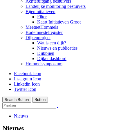
Achteruitgang bestuivers
Landelijke monitoring bestuivers
Bijeninitiatieven
Filter
Kaart Initiatieven Groot
MeetnetHommels
Bodemnestelregister
Dijkenproject
Wat is een dijk?
Nieuws en publicaties
Dijkbijen
Dijkendashbord
Hommelsymposium
Facebook Icon
Instagram Icon
Linkedin Icon
Twitter Icon
Search Button
Button
Nieuws
Nieuws