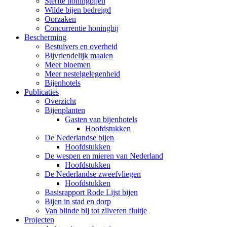
Sterfte honingbijen
Wilde bijen bedreigd
Oorzaken
Concurrentie honingbij
Bescherming
Bestuivers en overheid
Bijvriendelijk maaien
Meer bloemen
Meer nestelgelegenheid
Bijenhotels
Publicaties
Overzicht
Bijenplanten
Gasten van bijenhotels
Hoofdstukken
De Nederlandse bijen
Hoofdstukken
De wespen en mieren van Nederland
Hoofdstukken
De Nederlandse zweefvliegen
Hoofdstukken
Basisrapport Rode Lijst bijen
Bijen in stad en dorp
Van blinde bij tot zilveren fluitje
Projecten