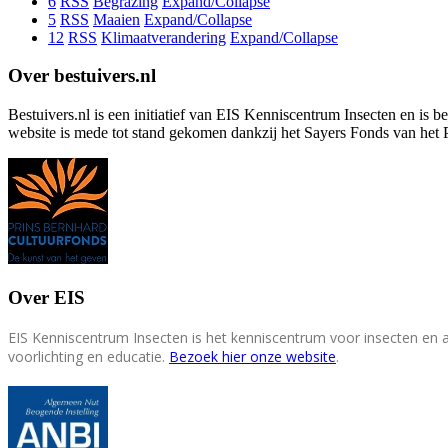
6
RSS
Begrazing
Expand/Collapse
5
RSS
Maaien
Expand/Collapse
12
RSS
Klimaatverandering
Expand/Collapse
Over bestuivers.nl
Bestuivers.nl is een initiatief van EIS Kenniscentrum Insecten en is 
website is mede tot stand gekomen dankzij het Sayers Fonds van het 
Over EIS
EIS Kenniscentrum Insecten is het kenniscentrum voor insecten en
voorlichting en educatie.
Bezoek hier onze website
.