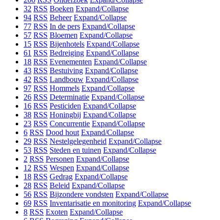
32
RSS
Boeken
Expand/Collapse
94
RSS
Beheer
Expand/Collapse
77
RSS
In de pers
Expand/Collapse
57
RSS
Bloemen
Expand/Collapse
15
RSS
Bijenhotels
Expand/Collapse
61
RSS
Bedreiging
Expand/Collapse
18
RSS
Evenementen
Expand/Collapse
43
RSS
Bestuiving
Expand/Collapse
42
RSS
Landbouw
Expand/Collapse
97
RSS
Hommels
Expand/Collapse
26
RSS
Determinatie
Expand/Collapse
16
RSS
Pesticiden
Expand/Collapse
38
RSS
Honingbij
Expand/Collapse
23
RSS
Concurrentie
Expand/Collapse
6
RSS
Dood hout
Expand/Collapse
29
RSS
Nestelgelegenheid
Expand/Collapse
53
RSS
Steden en tuinen
Expand/Collapse
2
RSS
Personen
Expand/Collapse
12
RSS
Wespen
Expand/Collapse
18
RSS
Gedrag
Expand/Collapse
28
RSS
Beleid
Expand/Collapse
56
RSS
Bijzondere vondsten
Expand/Collapse
69
RSS
Inventarisatie en monitoring
Expand/Collapse
8
RSS
Exoten
Expand/Collapse