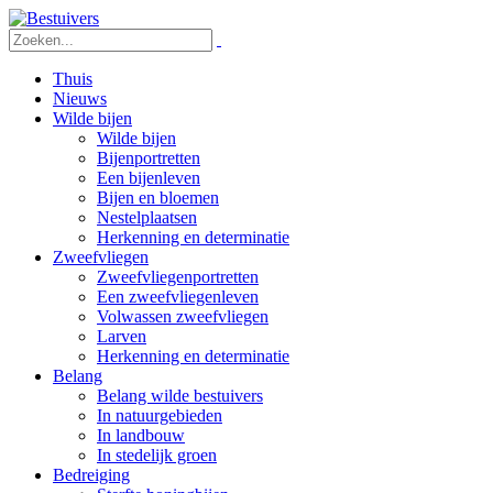
Thuis
Nieuws
Wilde bijen
Wilde bijen
Bijenportretten
Een bijenleven
Bijen en bloemen
Nestelplaatsen
Herkenning en determinatie
Zweefvliegen
Zweefvliegenportretten
Een zweefvliegenleven
Volwassen zweefvliegen
Larven
Herkenning en determinatie
Belang
Belang wilde bestuivers
In natuurgebieden
In landbouw
In stedelijk groen
Bedreiging