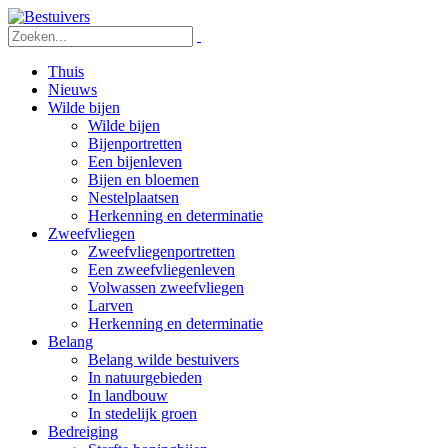
Thuis
Nieuws
Wilde bijen
Wilde bijen
Bijenportretten
Een bijenleven
Bijen en bloemen
Nestelplaatsen
Herkenning en determinatie
Zweefvliegen
Zweefvliegenportretten
Een zweefvliegenleven
Volwassen zweefvliegen
Larven
Herkenning en determinatie
Belang
Belang wilde bestuivers
In natuurgebieden
In landbouw
In stedelijk groen
Bedreiging