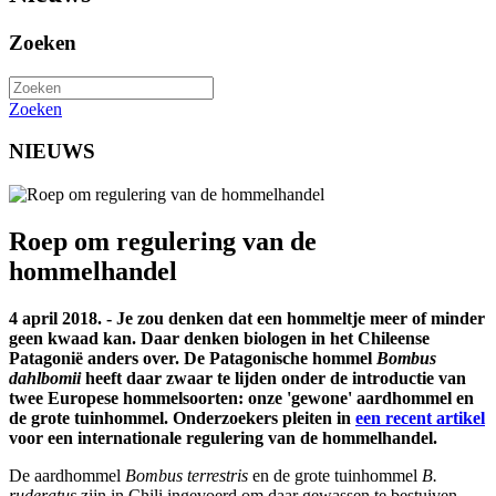
Zoeken
Zoeken
NIEUWS
Roep om regulering van de
hommelhandel
4 april 2018. - Je zou denken dat een hommeltje meer of minder
geen kwaad kan. Daar denken biologen in het Chileense
Patagonië anders over. De Patagonische hommel
Bombus
dahlbomii
heeft daar zwaar te lijden onder de introductie van
twee Europese hommelsoorten: onze 'gewone' aardhommel en
de grote tuinhommel. Onderzoekers pleiten in
een recent artikel
voor een internationale regulering van de hommelhandel.
De aardhommel
Bombus terrestris
en de grote tuinhommel
B.
ruderatus
zijn in Chili ingevoerd om daar gewassen te bestuiven,