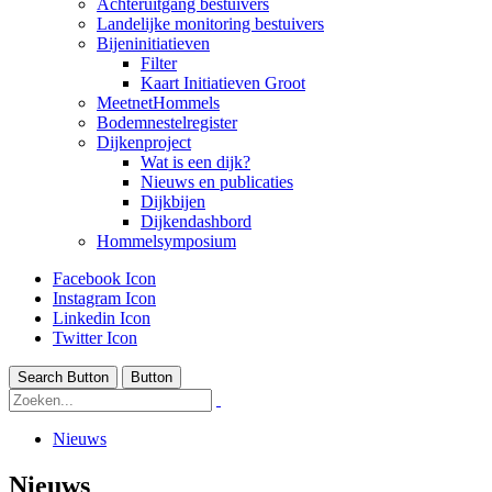
Achteruitgang bestuivers
Landelijke monitoring bestuivers
Bijeninitiatieven
Filter
Kaart Initiatieven Groot
MeetnetHommels
Bodemnestelregister
Dijkenproject
Wat is een dijk?
Nieuws en publicaties
Dijkbijen
Dijkendashbord
Hommelsymposium
Facebook Icon
Instagram Icon
Linkedin Icon
Twitter Icon
Search Button
Button
Nieuws
Nieuws