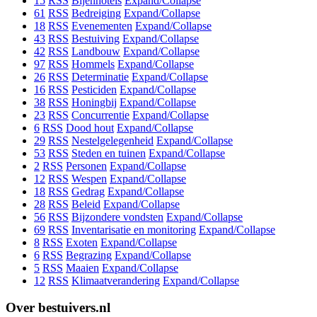
15
RSS
Bijenhotels
Expand/Collapse
61
RSS
Bedreiging
Expand/Collapse
18
RSS
Evenementen
Expand/Collapse
43
RSS
Bestuiving
Expand/Collapse
42
RSS
Landbouw
Expand/Collapse
97
RSS
Hommels
Expand/Collapse
26
RSS
Determinatie
Expand/Collapse
16
RSS
Pesticiden
Expand/Collapse
38
RSS
Honingbij
Expand/Collapse
23
RSS
Concurrentie
Expand/Collapse
6
RSS
Dood hout
Expand/Collapse
29
RSS
Nestelgelegenheid
Expand/Collapse
53
RSS
Steden en tuinen
Expand/Collapse
2
RSS
Personen
Expand/Collapse
12
RSS
Wespen
Expand/Collapse
18
RSS
Gedrag
Expand/Collapse
28
RSS
Beleid
Expand/Collapse
56
RSS
Bijzondere vondsten
Expand/Collapse
69
RSS
Inventarisatie en monitoring
Expand/Collapse
8
RSS
Exoten
Expand/Collapse
6
RSS
Begrazing
Expand/Collapse
5
RSS
Maaien
Expand/Collapse
12
RSS
Klimaatverandering
Expand/Collapse
Over bestuivers.nl