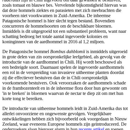
zoals tomaat en blauwe bes. Vervelende bijkomstigheid hiervan was
dat deze hommels ziektes en parasieten met zich meebrachten die
voorheen niet voorkwamen in Zuid-Amerika. De inheemse
Patagonische hommel is hier slecht tegen bestand. Bovendien
concurreren de hommelsoorten om de beschikbare bloemen.
Inmiddels is dit uitgegroeid tot een substantieel probleem, want naar
schatting bedroeg het totale aantal ingevoerde kolonies en
koninginnen van de aardhommel in 2016 al 1,2 miljoen.
De Patagonische hommel
Bombus dahblomii
is inmiddels uitgeroeid
in grote delen van zin oorspronkelijke leefgebied, als gevolg van de
introductie van de aardhommel in Chili. Hij wordt beschouwd als
een bedreigde soort. Daarnaast spelen de ingevoerde aardhommels
een rol in de verspreiding van invasieve uitheemse planten doordat
zij die effectiever bestuiven dan de in Chili oorspronkelijk
voorkomende bestuivers. Ook veroorzaken de aardhommels schade
in de frambozenteelt en in de inheemse flora door hun gewoonte om
'in te breken' in bloemen waarvan de nectar te diep zit om met hun
korte tong te bereiken.
De introductie van uitheemse hommels leidt in Zuid-Amerika dus tot
allerlei onvoorziene en ongewenste gevolgen. Vergelijkbare
ontwikkelingen hebben zich bijvoorbeeld ook voorgedaan in Nieuw
Zeeland, waar eveneens Europese hommels zijn geïntroduceerd. De
onderzoekers slaan hierover alarm in hun
recente artikel
en roepen