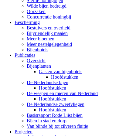
Sterfte honingbijen
Wilde bijen bedreigd
Oorzaken
Concurrentie honingbij
Bescherming
Bestuivers en overheid
Bijvriendelijk maaien
Meer bloemen
Meer nestelgelegenheid
Bijenhotels
Publicaties
Overzicht
Bijenplanten
Gasten van bijenhotels
Hoofdstukken
De Nederlandse bijen
Hoofdstukken
De wespen en mieren van Nederland
Hoofdstukken
De Nederlandse zweefvliegen
Hoofdstukken
Basisrapport Rode Lijst bijen
Bijen in stad en dorp
Van blinde bij tot zilveren fluitje
Projecten