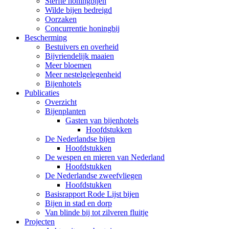
Sterfte honingbijen
Wilde bijen bedreigd
Oorzaken
Concurrentie honingbij
Bescherming
Bestuivers en overheid
Bijvriendelijk maaien
Meer bloemen
Meer nestelgelegenheid
Bijenhotels
Publicaties
Overzicht
Bijenplanten
Gasten van bijenhotels
Hoofdstukken
De Nederlandse bijen
Hoofdstukken
De wespen en mieren van Nederland
Hoofdstukken
De Nederlandse zweefvliegen
Hoofdstukken
Basisrapport Rode Lijst bijen
Bijen in stad en dorp
Van blinde bij tot zilveren fluitje
Projecten