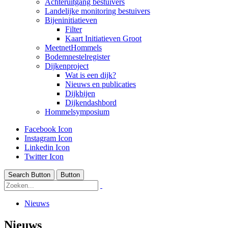
Achteruitgang bestuivers
Landelijke monitoring bestuivers
Bijeninitiatieven
Filter
Kaart Initiatieven Groot
MeetnetHommels
Bodemnestelregister
Dijkenproject
Wat is een dijk?
Nieuws en publicaties
Dijkbijen
Dijkendashbord
Hommelsymposium
Facebook Icon
Instagram Icon
Linkedin Icon
Twitter Icon
Search Button
Button
Nieuws
Nieuws