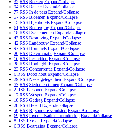
32
RSS
Boeken
Expand/Collapse
94
RSS
Beheer
Expand/Collapse
77
RSS
In de pers
Expand/Collapse
57
RSS
Bloemen
Expand/Collapse
15
RSS
Bijenhotels
Expand/Collapse
61
RSS
Bedreiging
Expand/Collapse
18
RSS
Evenementen
Expand/Collapse
43
RSS
Bestuiving
Expand/Collapse
42
RSS
Landbouw
Expand/Collapse
97
RSS
Hommels
Expand/Collapse
26
RSS
Determinatie
Expand/Collapse
16
RSS
Pesticiden
Expand/Collapse
38
RSS
Honingbij
Expand/Collapse
23
RSS
Concurrentie
Expand/Collapse
6
RSS
Dood hout
Expand/Collapse
29
RSS
Nestelgelegenheid
Expand/Collapse
53
RSS
Steden en tuinen
Expand/Collapse
2
RSS
Personen
Expand/Collapse
12
RSS
Wespen
Expand/Collapse
18
RSS
Gedrag
Expand/Collapse
28
RSS
Beleid
Expand/Collapse
56
RSS
Bijzondere vondsten
Expand/Collapse
69
RSS
Inventarisatie en monitoring
Expand/Collapse
8
RSS
Exoten
Expand/Collapse
6
RSS
Begrazing
Expand/Collapse