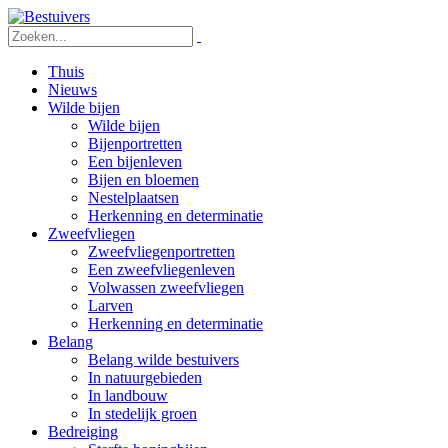
Thuis
Nieuws
Wilde bijen
Wilde bijen
Bijenportretten
Een bijenleven
Bijen en bloemen
Nestelplaatsen
Herkenning en determinatie
Zweefvliegen
Zweefvliegenportretten
Een zweefvliegenleven
Volwassen zweefvliegen
Larven
Herkenning en determinatie
Belang
Belang wilde bestuivers
In natuurgebieden
In landbouw
In stedelijk groen
Bedreiging