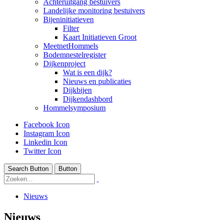
Achteruitgang bestuivers
Landelijke monitoring bestuivers
Bijeninitiatieven
Filter
Kaart Initiatieven Groot
MeetnetHommels
Bodemnestelregister
Dijkenproject
Wat is een dijk?
Nieuws en publicaties
Dijkbijen
Dijkendashbord
Hommelsymposium
Facebook Icon
Instagram Icon
Linkedin Icon
Twitter Icon
Search Button
Button
Nieuws
Nieuws