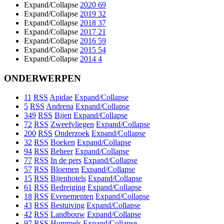
Expand/Collapse
2020
69
Expand/Collapse
2019
32
Expand/Collapse
2018
37
Expand/Collapse
2017
21
Expand/Collapse
2016
59
Expand/Collapse
2015
54
Expand/Collapse
2014
4
ONDERWERPEN
11
RSS
Apidae
Expand/Collapse
5
RSS
Andrena
Expand/Collapse
349
RSS
Bijen
Expand/Collapse
72
RSS
Zweefvliegen
Expand/Collapse
200
RSS
Onderzoek
Expand/Collapse
32
RSS
Boeken
Expand/Collapse
94
RSS
Beheer
Expand/Collapse
77
RSS
In de pers
Expand/Collapse
57
RSS
Bloemen
Expand/Collapse
15
RSS
Bijenhotels
Expand/Collapse
61
RSS
Bedreiging
Expand/Collapse
18
RSS
Evenementen
Expand/Collapse
43
RSS
Bestuiving
Expand/Collapse
42
RSS
Landbouw
Expand/Collapse
97
RSS
Hommels
Expand/Collapse