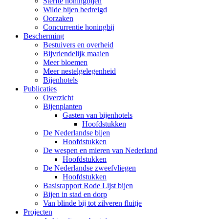
Sterfte honingbijen
Wilde bijen bedreigd
Oorzaken
Concurrentie honingbij
Bescherming
Bestuivers en overheid
Bijvriendelijk maaien
Meer bloemen
Meer nestelgelegenheid
Bijenhotels
Publicaties
Overzicht
Bijenplanten
Gasten van bijenhotels
Hoofdstukken
De Nederlandse bijen
Hoofdstukken
De wespen en mieren van Nederland
Hoofdstukken
De Nederlandse zweefvliegen
Hoofdstukken
Basisrapport Rode Lijst bijen
Bijen in stad en dorp
Van blinde bij tot zilveren fluitje
Projecten