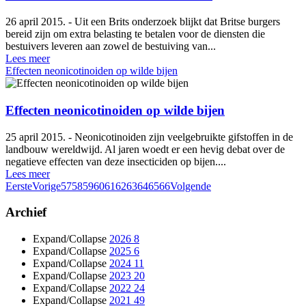
26 april 2015. - Uit een Brits onderzoek blijkt dat Britse burgers
bereid zijn om extra belasting te betalen voor de diensten die
bestuivers leveren aan zowel de bestuiving van...
Lees meer
Effecten neonicotinoiden op wilde bijen
Effecten neonicotinoiden op wilde bijen
25 april 2015. - Neonicotinoiden zijn veelgebruikte gifstoffen in de
landbouw wereldwijd. Al jaren woedt er een hevig debat over de
negatieve effecten van deze insecticiden op bijen....
Lees meer
Eerste
Vorige
57
58
59
60
61
62
63
64
65
66
Volgende
Archief
Expand/Collapse
2026
8
Expand/Collapse
2025
6
Expand/Collapse
2024
11
Expand/Collapse
2023
20
Expand/Collapse
2022
24
Expand/Collapse
2021
49