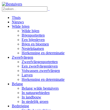
Thuis
Nieuws
Wilde bijen
Wilde bijen
Bijenportretten
Een bijenleven
Bijen en bloemen
Nestelplaatsen
Herkenning en determinatie
Zweefvliegen
Zweefvliegenportretten
Een zweefvliegenleven
Volwassen zweefvliegen
Larven
Herkenning en determinatie
Belang
Belang wilde bestuivers
In natuurgebieden
In landbouw
In stedelijk groen
Bedreiging