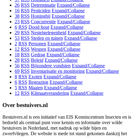
26
RSS
Determinatie
Expand/Collapse
16
RSS
Pesticiden
Expand/Collapse
38
RSS
Honingbij
Expand/Collapse
23
RSS
Concurrentie
Expand/Collapse
6
RSS
Dood hout
Expand/Collapse
29
RSS
Nestelgelegenheid
Expand/Collapse
53
RSS
Steden en tuinen
Expand/Collapse
2
RSS
Personen
Expand/Collapse
12
RSS
Wespen
Expand/Collapse
18
RSS
Gedrag
Expand/Collapse
28
RSS
Beleid
Expand/Collapse
56
RSS
Bijzondere vondsten
Expand/Collapse
69
RSS
Inventarisatie en monitoring
Expand/Collapse
8
RSS
Exoten
Expand/Collapse
6
RSS
Begrazing
Expand/Collapse
5
RSS
Maaien
Expand/Collapse
12
RSS
Klimaatverandering
Expand/Collapse
Over bestuivers.nl
Bestuivers.nl is een initiatief van EIS Kenniscentrum Insecten en is
bedoeld als centraal punt voor kennis en informatie over wilde
bestuivers in Nederland, met nadruk op wilde bijen en
zweefvliegen. De website is mede tot stand gekomen dankzij het