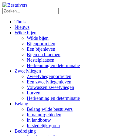
Thuis
Nieuws
Wilde bijen
Wilde bijen
Bijenportretten
Een bijenleven
Bijen en bloemen
Nestelplaatsen
Herkenning en determinatie
Zweefvliegen
Zweefvliegenportretten
Een zweefvliegenleven
Volwassen zweefvliegen
Larven
Herkenning en determinatie
Belang
Belang wilde bestuivers
In natuurgebieden
In landbouw
In stedelijk groen
Bedreiging