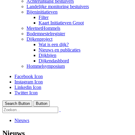
Achteruitgang bestuivers
Landelijke monitoring bestuivers
Bijeninitiatieven
Filter
Kaart Initiatieven Groot
MeetnetHommels
Bodemnestelregister
Dijkenproject
Wat is een dijk?
Nieuws en publicaties
Dijkbijen
Dijkendashbord
Hommelsymposium
Facebook Icon
Instagram Icon
Linkedin Icon
Twitter Icon
Search Button
Button
Nieuws
Nieuws