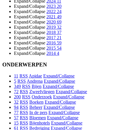
Expand/Collapse
2024
11
Expand/Collapse
2023
20
Expand/Collapse
2022
24
Expand/Collapse
2021
49
Expand/Collapse
2020
69
Expand/Collapse
2019
32
Expand/Collapse
2018
37
Expand/Collapse
2017
21
Expand/Collapse
2016
59
Expand/Collapse
2015
54
Expand/Collapse
2014
4
ONDERWERPEN
11
RSS
Apidae
Expand/Collapse
5
RSS
Andrena
Expand/Collapse
349
RSS
Bijen
Expand/Collapse
72
RSS
Zweefvliegen
Expand/Collapse
200
RSS
Onderzoek
Expand/Collapse
32
RSS
Boeken
Expand/Collapse
94
RSS
Beheer
Expand/Collapse
77
RSS
In de pers
Expand/Collapse
57
RSS
Bloemen
Expand/Collapse
15
RSS
Bijenhotels
Expand/Collapse
61
RSS
Bedreiging
Expand/Collapse