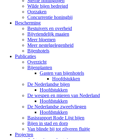
Sterfte honingbijen
Wilde bijen bedreigd
Oorzaken
Concurrentie honingbij
Bescherming
Bestuivers en overheid
Bijvriendelijk maaien
Meer bloemen
Meer nestelgelegenheid
Bijenhotels
Publicaties
Overzicht
Bijenplanten
Gasten van bijenhotels
Hoofdstukken
De Nederlandse bijen
Hoofdstukken
De wespen en mieren van Nederland
Hoofdstukken
De Nederlandse zweefvliegen
Hoofdstukken
Basisrapport Rode Lijst bijen
Bijen in stad en dorp
Van blinde bij tot zilveren fluitje
Projecten