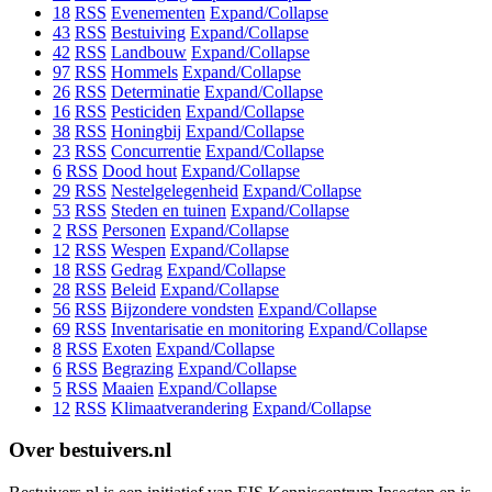
18
RSS
Evenementen
Expand/Collapse
43
RSS
Bestuiving
Expand/Collapse
42
RSS
Landbouw
Expand/Collapse
97
RSS
Hommels
Expand/Collapse
26
RSS
Determinatie
Expand/Collapse
16
RSS
Pesticiden
Expand/Collapse
38
RSS
Honingbij
Expand/Collapse
23
RSS
Concurrentie
Expand/Collapse
6
RSS
Dood hout
Expand/Collapse
29
RSS
Nestelgelegenheid
Expand/Collapse
53
RSS
Steden en tuinen
Expand/Collapse
2
RSS
Personen
Expand/Collapse
12
RSS
Wespen
Expand/Collapse
18
RSS
Gedrag
Expand/Collapse
28
RSS
Beleid
Expand/Collapse
56
RSS
Bijzondere vondsten
Expand/Collapse
69
RSS
Inventarisatie en monitoring
Expand/Collapse
8
RSS
Exoten
Expand/Collapse
6
RSS
Begrazing
Expand/Collapse
5
RSS
Maaien
Expand/Collapse
12
RSS
Klimaatverandering
Expand/Collapse
Over bestuivers.nl