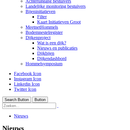
Achteruitgang bestuivers
Landelijke monitoring bestuivers
Bijeninitiatieven
Filter
Kaart Initiatieven Groot
MeetnetHommels
Bodemnestelregister
Dijkenproject
Wat is een dijk?
Nieuws en publicaties
Dijkbijen
Dijkendashbord
Hommelsymposium
Facebook Icon
Instagram Icon
Linkedin Icon
Twitter Icon
Search Button
Button
Nieuws
Nieuws