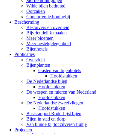
Sterfte honingbijen
Wilde bijen bedreigd
Oorzaken
Concurrentie honingbij
Bescherming
Bestuivers en overheid
Bijvriendelijk maaien
Meer bloemen
Meer nestelgelegenheid
Bijenhotels
Publicaties
Overzicht
Bijenplanten
Gasten van bijenhotels
Hoofdstukken
De Nederlandse bijen
Hoofdstukken
De wespen en mieren van Nederland
Hoofdstukken
De Nederlandse zweefvliegen
Hoofdstukken
Basisrapport Rode Lijst bijen
Bijen in stad en dorp
Van blinde bij tot zilveren fluitje
Projecten