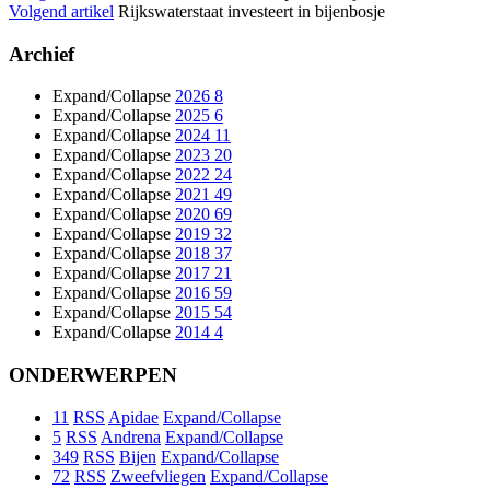
Volgend artikel
Rijkswaterstaat investeert in bijenbosje
Archief
Expand/Collapse
2026
8
Expand/Collapse
2025
6
Expand/Collapse
2024
11
Expand/Collapse
2023
20
Expand/Collapse
2022
24
Expand/Collapse
2021
49
Expand/Collapse
2020
69
Expand/Collapse
2019
32
Expand/Collapse
2018
37
Expand/Collapse
2017
21
Expand/Collapse
2016
59
Expand/Collapse
2015
54
Expand/Collapse
2014
4
ONDERWERPEN
11
RSS
Apidae
Expand/Collapse
5
RSS
Andrena
Expand/Collapse
349
RSS
Bijen
Expand/Collapse
72
RSS
Zweefvliegen
Expand/Collapse