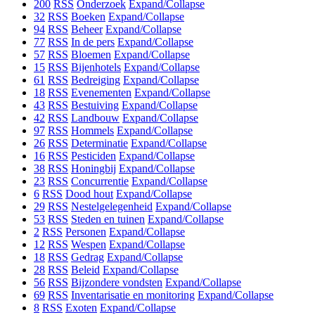
200
RSS
Onderzoek
Expand/Collapse
32
RSS
Boeken
Expand/Collapse
94
RSS
Beheer
Expand/Collapse
77
RSS
In de pers
Expand/Collapse
57
RSS
Bloemen
Expand/Collapse
15
RSS
Bijenhotels
Expand/Collapse
61
RSS
Bedreiging
Expand/Collapse
18
RSS
Evenementen
Expand/Collapse
43
RSS
Bestuiving
Expand/Collapse
42
RSS
Landbouw
Expand/Collapse
97
RSS
Hommels
Expand/Collapse
26
RSS
Determinatie
Expand/Collapse
16
RSS
Pesticiden
Expand/Collapse
38
RSS
Honingbij
Expand/Collapse
23
RSS
Concurrentie
Expand/Collapse
6
RSS
Dood hout
Expand/Collapse
29
RSS
Nestelgelegenheid
Expand/Collapse
53
RSS
Steden en tuinen
Expand/Collapse
2
RSS
Personen
Expand/Collapse
12
RSS
Wespen
Expand/Collapse
18
RSS
Gedrag
Expand/Collapse
28
RSS
Beleid
Expand/Collapse
56
RSS
Bijzondere vondsten
Expand/Collapse
69
RSS
Inventarisatie en monitoring
Expand/Collapse
8
RSS
Exoten
Expand/Collapse