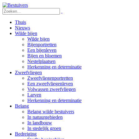
Thuis
Nieuws
Wilde bijen
Wilde bijen
Bijenportretten
Een bijenleven
Bijen en bloemen
Nestelplaatsen
Herkenning en determinatie
Zweefvliegen
Zweefvliegenportretten
Een zweefvliegenleven
Volwassen zweefvliegen
Larven
Herkenning en determinatie
Belang
Belang wilde bestuivers
In natuurgebieden
In landbouw
In stedelijk groen
Bedreiging