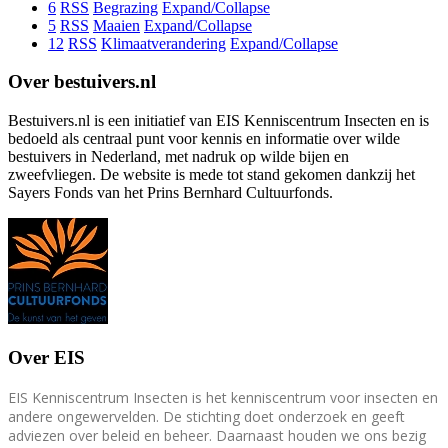
6
RSS
Begrazing
Expand/Collapse
5
RSS
Maaien
Expand/Collapse
12
RSS
Klimaatverandering
Expand/Collapse
Over bestuivers.nl
Bestuivers.nl is een initiatief van EIS Kenniscentrum Insecten en is
bedoeld als centraal punt voor kennis en informatie over wilde
bestuivers in Nederland, met nadruk op wilde bijen en
zweefvliegen. De website is mede tot stand gekomen dankzij het
Sayers Fonds van het Prins Bernhard Cultuurfonds.
Over EIS
EIS Kenniscentrum Insecten is het kenniscentrum voor insecten en
andere ongewervelden. De stichting doet onderzoek en geeft
adviezen over beleid en beheer. Daarnaast houden we ons bezig