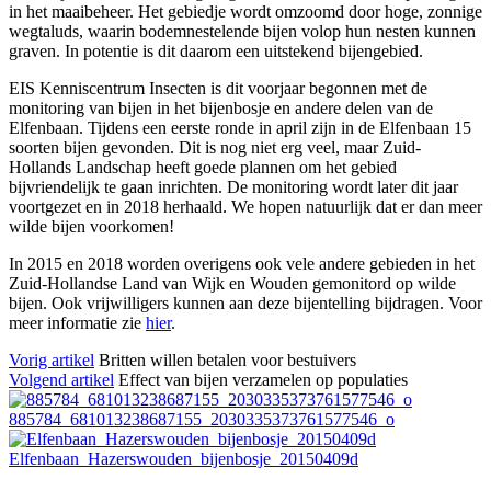
in het maaibeheer. Het gebiedje wordt omzoomd door hoge, zonnige
wegtaluds, waarin bodemnestelende bijen volop hun nesten kunnen
graven. In potentie is dit daarom een uitstekend bijengebied.
EIS Kenniscentrum Insecten is dit voorjaar begonnen met de
monitoring van bijen in het bijenbosje en andere delen van de
Elfenbaan. Tijdens een eerste ronde in april zijn in de Elfenbaan 15
soorten bijen gevonden. Dit is nog niet erg veel, maar Zuid-
Hollands Landschap heeft goede plannen om het gebied
bijvriendelijk te gaan inrichten. De monitoring wordt later dit jaar
voortgezet en in 2018 herhaald. We hopen natuurlijk dat er dan meer
wilde bijen voorkomen!
In 2015 en 2018 worden overigens ook vele andere gebieden in het
Zuid-Hollandse Land van Wijk en Wouden gemonitord op wilde
bijen. Ook vrijwilligers kunnen aan deze bijentelling bijdragen. Voor
meer informatie zie
hier
.
Vorig artikel
Britten willen betalen voor bestuivers
Volgend artikel
Effect van bijen verzamelen op populaties
885784_681013238687155_2030335373761577546_o
Elfenbaan_Hazerswouden_bijenbosje_20150409d