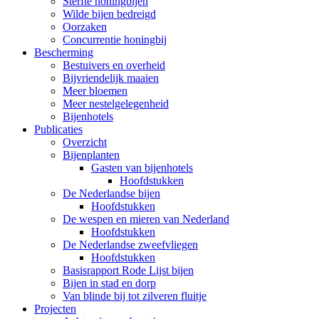
Sterfte honingbijen
Wilde bijen bedreigd
Oorzaken
Concurrentie honingbij
Bescherming
Bestuivers en overheid
Bijvriendelijk maaien
Meer bloemen
Meer nestelgelegenheid
Bijenhotels
Publicaties
Overzicht
Bijenplanten
Gasten van bijenhotels
Hoofdstukken
De Nederlandse bijen
Hoofdstukken
De wespen en mieren van Nederland
Hoofdstukken
De Nederlandse zweefvliegen
Hoofdstukken
Basisrapport Rode Lijst bijen
Bijen in stad en dorp
Van blinde bij tot zilveren fluitje
Projecten