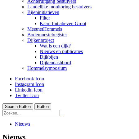
Achteruitgang bestuivers
Landelijke monitoring bestuivers
Bijeninitiatieven
Filter
Kaart Initiatieven Groot
MeetnetHommels
Bodemnestelregister
Dijkenproject
Wat is een dijk?
Nieuws en publicaties
Dijkbijen
Dijkendashbord
Hommelsymposium
Facebook Icon
Instagram Icon
Linkedin Icon
Twitter Icon
Search Button
Button
Nieuws
Nieuws