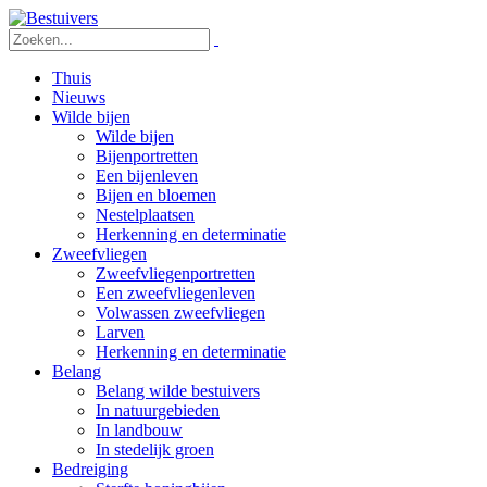
Thuis
Nieuws
Wilde bijen
Wilde bijen
Bijenportretten
Een bijenleven
Bijen en bloemen
Nestelplaatsen
Herkenning en determinatie
Zweefvliegen
Zweefvliegenportretten
Een zweefvliegenleven
Volwassen zweefvliegen
Larven
Herkenning en determinatie
Belang
Belang wilde bestuivers
In natuurgebieden
In landbouw
In stedelijk groen
Bedreiging