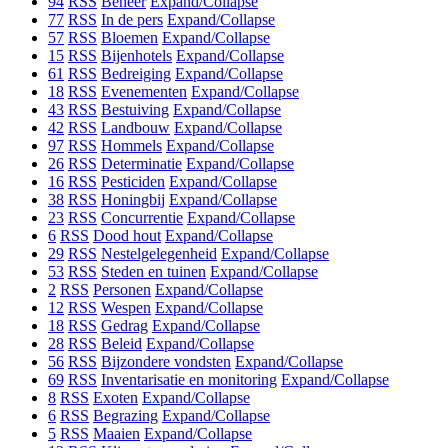
94
RSS
Beheer
Expand/Collapse
77
RSS
In de pers
Expand/Collapse
57
RSS
Bloemen
Expand/Collapse
15
RSS
Bijenhotels
Expand/Collapse
61
RSS
Bedreiging
Expand/Collapse
18
RSS
Evenementen
Expand/Collapse
43
RSS
Bestuiving
Expand/Collapse
42
RSS
Landbouw
Expand/Collapse
97
RSS
Hommels
Expand/Collapse
26
RSS
Determinatie
Expand/Collapse
16
RSS
Pesticiden
Expand/Collapse
38
RSS
Honingbij
Expand/Collapse
23
RSS
Concurrentie
Expand/Collapse
6
RSS
Dood hout
Expand/Collapse
29
RSS
Nestelgelegenheid
Expand/Collapse
53
RSS
Steden en tuinen
Expand/Collapse
2
RSS
Personen
Expand/Collapse
12
RSS
Wespen
Expand/Collapse
18
RSS
Gedrag
Expand/Collapse
28
RSS
Beleid
Expand/Collapse
56
RSS
Bijzondere vondsten
Expand/Collapse
69
RSS
Inventarisatie en monitoring
Expand/Collapse
8
RSS
Exoten
Expand/Collapse
6
RSS
Begrazing
Expand/Collapse
5
RSS
Maaien
Expand/Collapse