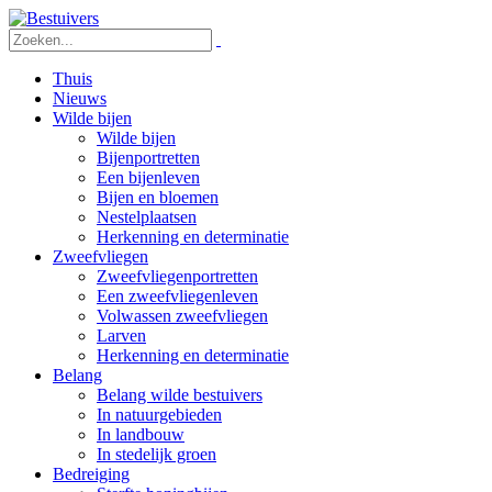
Thuis
Nieuws
Wilde bijen
Wilde bijen
Bijenportretten
Een bijenleven
Bijen en bloemen
Nestelplaatsen
Herkenning en determinatie
Zweefvliegen
Zweefvliegenportretten
Een zweefvliegenleven
Volwassen zweefvliegen
Larven
Herkenning en determinatie
Belang
Belang wilde bestuivers
In natuurgebieden
In landbouw
In stedelijk groen
Bedreiging