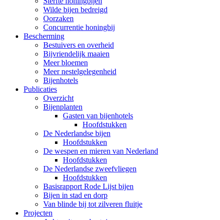
Sterfte honingbijen
Wilde bijen bedreigd
Oorzaken
Concurrentie honingbij
Bescherming
Bestuivers en overheid
Bijvriendelijk maaien
Meer bloemen
Meer nestelgelegenheid
Bijenhotels
Publicaties
Overzicht
Bijenplanten
Gasten van bijenhotels
Hoofdstukken
De Nederlandse bijen
Hoofdstukken
De wespen en mieren van Nederland
Hoofdstukken
De Nederlandse zweefvliegen
Hoofdstukken
Basisrapport Rode Lijst bijen
Bijen in stad en dorp
Van blinde bij tot zilveren fluitje
Projecten