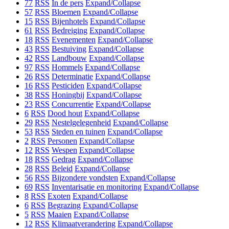
77
RSS
In de pers
Expand/Collapse
57
RSS
Bloemen
Expand/Collapse
15
RSS
Bijenhotels
Expand/Collapse
61
RSS
Bedreiging
Expand/Collapse
18
RSS
Evenementen
Expand/Collapse
43
RSS
Bestuiving
Expand/Collapse
42
RSS
Landbouw
Expand/Collapse
97
RSS
Hommels
Expand/Collapse
26
RSS
Determinatie
Expand/Collapse
16
RSS
Pesticiden
Expand/Collapse
38
RSS
Honingbij
Expand/Collapse
23
RSS
Concurrentie
Expand/Collapse
6
RSS
Dood hout
Expand/Collapse
29
RSS
Nestelgelegenheid
Expand/Collapse
53
RSS
Steden en tuinen
Expand/Collapse
2
RSS
Personen
Expand/Collapse
12
RSS
Wespen
Expand/Collapse
18
RSS
Gedrag
Expand/Collapse
28
RSS
Beleid
Expand/Collapse
56
RSS
Bijzondere vondsten
Expand/Collapse
69
RSS
Inventarisatie en monitoring
Expand/Collapse
8
RSS
Exoten
Expand/Collapse
6
RSS
Begrazing
Expand/Collapse
5
RSS
Maaien
Expand/Collapse
12
RSS
Klimaatverandering
Expand/Collapse