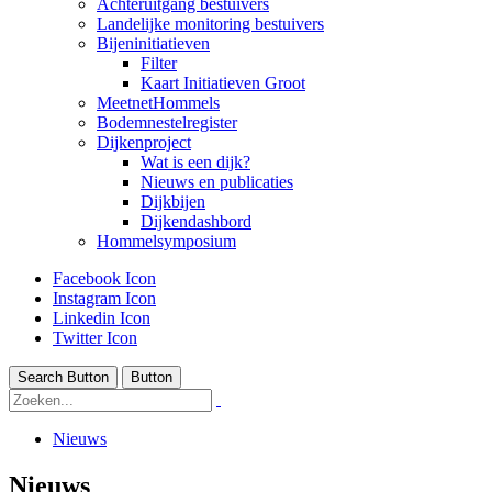
Achteruitgang bestuivers
Landelijke monitoring bestuivers
Bijeninitiatieven
Filter
Kaart Initiatieven Groot
MeetnetHommels
Bodemnestelregister
Dijkenproject
Wat is een dijk?
Nieuws en publicaties
Dijkbijen
Dijkendashbord
Hommelsymposium
Facebook Icon
Instagram Icon
Linkedin Icon
Twitter Icon
Search Button
Button
Nieuws
Nieuws