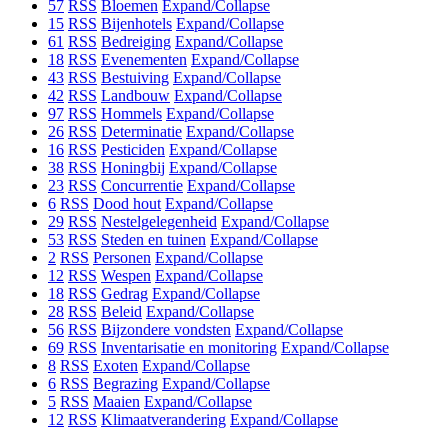
57
RSS
Bloemen
Expand/Collapse
15
RSS
Bijenhotels
Expand/Collapse
61
RSS
Bedreiging
Expand/Collapse
18
RSS
Evenementen
Expand/Collapse
43
RSS
Bestuiving
Expand/Collapse
42
RSS
Landbouw
Expand/Collapse
97
RSS
Hommels
Expand/Collapse
26
RSS
Determinatie
Expand/Collapse
16
RSS
Pesticiden
Expand/Collapse
38
RSS
Honingbij
Expand/Collapse
23
RSS
Concurrentie
Expand/Collapse
6
RSS
Dood hout
Expand/Collapse
29
RSS
Nestelgelegenheid
Expand/Collapse
53
RSS
Steden en tuinen
Expand/Collapse
2
RSS
Personen
Expand/Collapse
12
RSS
Wespen
Expand/Collapse
18
RSS
Gedrag
Expand/Collapse
28
RSS
Beleid
Expand/Collapse
56
RSS
Bijzondere vondsten
Expand/Collapse
69
RSS
Inventarisatie en monitoring
Expand/Collapse
8
RSS
Exoten
Expand/Collapse
6
RSS
Begrazing
Expand/Collapse
5
RSS
Maaien
Expand/Collapse
12
RSS
Klimaatverandering
Expand/Collapse