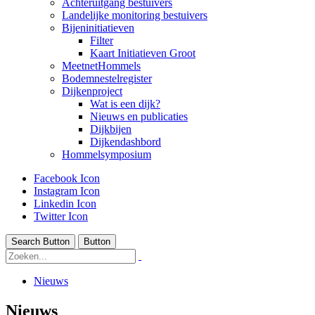
Achteruitgang bestuivers
Landelijke monitoring bestuivers
Bijeninitiatieven
Filter
Kaart Initiatieven Groot
MeetnetHommels
Bodemnestelregister
Dijkenproject
Wat is een dijk?
Nieuws en publicaties
Dijkbijen
Dijkendashbord
Hommelsymposium
Facebook Icon
Instagram Icon
Linkedin Icon
Twitter Icon
Search Button
Button
Nieuws
Nieuws