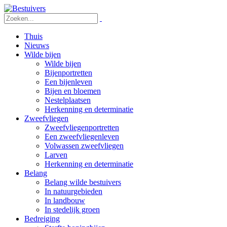
Thuis
Nieuws
Wilde bijen
Wilde bijen
Bijenportretten
Een bijenleven
Bijen en bloemen
Nestelplaatsen
Herkenning en determinatie
Zweefvliegen
Zweefvliegenportretten
Een zweefvliegenleven
Volwassen zweefvliegen
Larven
Herkenning en determinatie
Belang
Belang wilde bestuivers
In natuurgebieden
In landbouw
In stedelijk groen
Bedreiging