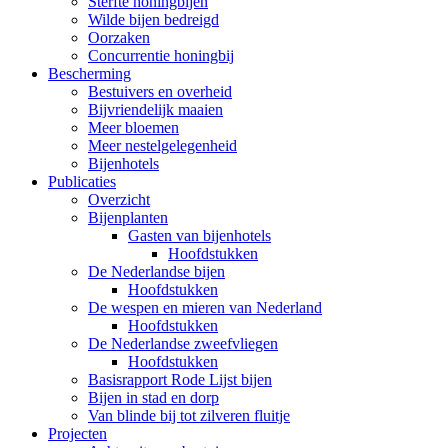
Sterfte honingbijen
Wilde bijen bedreigd
Oorzaken
Concurrentie honingbij
Bescherming
Bestuivers en overheid
Bijvriendelijk maaien
Meer bloemen
Meer nestelgelegenheid
Bijenhotels
Publicaties
Overzicht
Bijenplanten
Gasten van bijenhotels
Hoofdstukken
De Nederlandse bijen
Hoofdstukken
De wespen en mieren van Nederland
Hoofdstukken
De Nederlandse zweefvliegen
Hoofdstukken
Basisrapport Rode Lijst bijen
Bijen in stad en dorp
Van blinde bij tot zilveren fluitje
Projecten