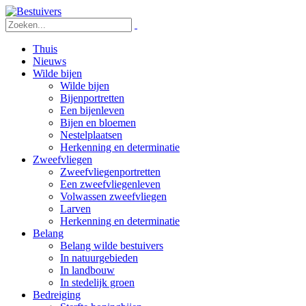
Thuis
Nieuws
Wilde bijen
Wilde bijen
Bijenportretten
Een bijenleven
Bijen en bloemen
Nestelplaatsen
Herkenning en determinatie
Zweefvliegen
Zweefvliegenportretten
Een zweefvliegenleven
Volwassen zweefvliegen
Larven
Herkenning en determinatie
Belang
Belang wilde bestuivers
In natuurgebieden
In landbouw
In stedelijk groen
Bedreiging