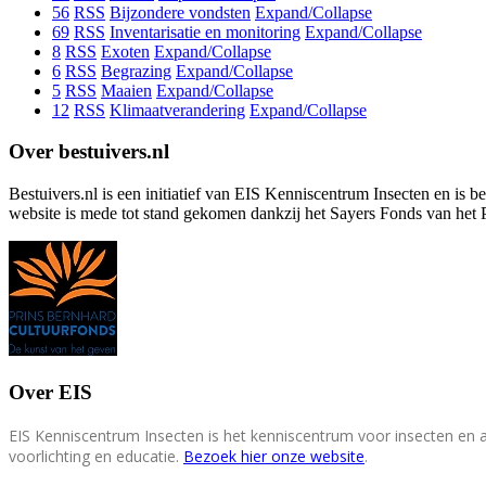
56
RSS
Bijzondere vondsten
Expand/Collapse
69
RSS
Inventarisatie en monitoring
Expand/Collapse
8
RSS
Exoten
Expand/Collapse
6
RSS
Begrazing
Expand/Collapse
5
RSS
Maaien
Expand/Collapse
12
RSS
Klimaatverandering
Expand/Collapse
Over bestuivers.nl
Bestuivers.nl is een initiatief van EIS Kenniscentrum Insecten en is 
website is mede tot stand gekomen dankzij het Sayers Fonds van het 
Over EIS
EIS Kenniscentrum Insecten is het kenniscentrum voor insecten en
voorlichting en educatie.
Bezoek hier onze website
.