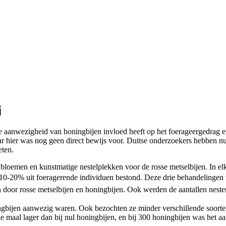
j
 aanwezigheid van honingbijen invloed heeft op het foerageergedrag en
aar hier was nog geen direct bewijs voor. Duitse onderzoekers hebben 
eten.
bloemen en kunstmatige nestelplekken voor de rosse metselbijen. In el
 10-20% uit foeragerende individuen bestond. Deze drie behandelingen 
door rosse metselbijen en honingbijen. Ook werden de aantallen nesten
ijen aanwezig waren. Ook bezochten ze minder verschillende soorten bl
e maal lager dan bij nul honingbijen, en bij 300 honingbijen was het aan