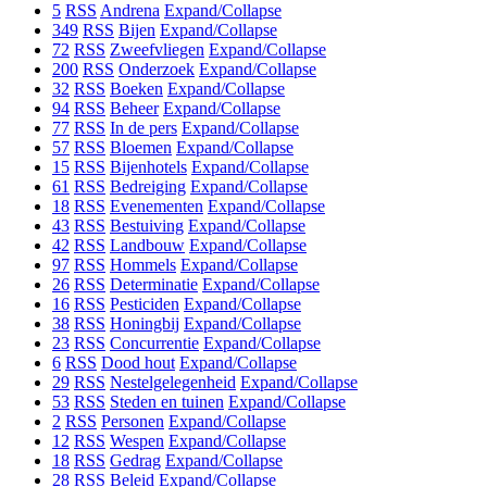
5
RSS
Andrena
Expand/Collapse
349
RSS
Bijen
Expand/Collapse
72
RSS
Zweefvliegen
Expand/Collapse
200
RSS
Onderzoek
Expand/Collapse
32
RSS
Boeken
Expand/Collapse
94
RSS
Beheer
Expand/Collapse
77
RSS
In de pers
Expand/Collapse
57
RSS
Bloemen
Expand/Collapse
15
RSS
Bijenhotels
Expand/Collapse
61
RSS
Bedreiging
Expand/Collapse
18
RSS
Evenementen
Expand/Collapse
43
RSS
Bestuiving
Expand/Collapse
42
RSS
Landbouw
Expand/Collapse
97
RSS
Hommels
Expand/Collapse
26
RSS
Determinatie
Expand/Collapse
16
RSS
Pesticiden
Expand/Collapse
38
RSS
Honingbij
Expand/Collapse
23
RSS
Concurrentie
Expand/Collapse
6
RSS
Dood hout
Expand/Collapse
29
RSS
Nestelgelegenheid
Expand/Collapse
53
RSS
Steden en tuinen
Expand/Collapse
2
RSS
Personen
Expand/Collapse
12
RSS
Wespen
Expand/Collapse
18
RSS
Gedrag
Expand/Collapse
28
RSS
Beleid
Expand/Collapse