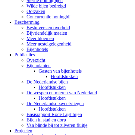
Sterfte honingbijen
Wilde bijen bedreigd
Oorzaken
Concurrentie honingbij
Bescherming
Bestuivers en overheid
Bijvriendelijk maaien
Meer bloemen
Meer nestelgelegenheid
Bijenhotels
Publicaties
Overzicht
Bijenplanten
Gasten van bijenhotels
Hoofdstukken
De Nederlandse bijen
Hoofdstukken
De wespen en mieren van Nederland
Hoofdstukken
De Nederlandse zweefvliegen
Hoofdstukken
Basisrapport Rode Lijst bijen
Bijen in stad en dorp
Van blinde bij tot zilveren fluitje
Projecten