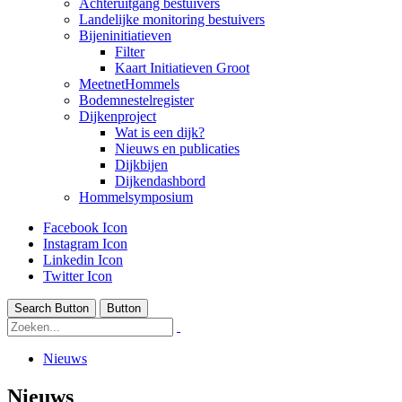
Achteruitgang bestuivers
Landelijke monitoring bestuivers
Bijeninitiatieven
Filter
Kaart Initiatieven Groot
MeetnetHommels
Bodemnestelregister
Dijkenproject
Wat is een dijk?
Nieuws en publicaties
Dijkbijen
Dijkendashbord
Hommelsymposium
Facebook Icon
Instagram Icon
Linkedin Icon
Twitter Icon
Search Button
Button
Nieuws
Nieuws