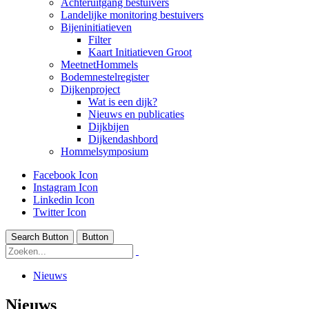
Achteruitgang bestuivers
Landelijke monitoring bestuivers
Bijeninitiatieven
Filter
Kaart Initiatieven Groot
MeetnetHommels
Bodemnestelregister
Dijkenproject
Wat is een dijk?
Nieuws en publicaties
Dijkbijen
Dijkendashbord
Hommelsymposium
Facebook Icon
Instagram Icon
Linkedin Icon
Twitter Icon
Search Button
Button
Nieuws
Nieuws