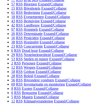
57
RSS
Bloemen
Expand/Collapse
15
RSS
Bijenhotels
Expand/Collapse
61
RSS
Bedreiging
Expand/Collapse
18
RSS
Evenementen
Expand/Collapse
43
RSS
Bestuiving
Expand/Collapse
42
RSS
Landbouw
Expand/Collapse
97
RSS
Hommels
Expand/Collapse
26
RSS
Determinatie
Expand/Collapse
16
RSS
Pesticiden
Expand/Collapse
38
RSS
Honingbij
Expand/Collapse
23
RSS
Concurrentie
Expand/Collapse
6
RSS
Dood hout
Expand/Collapse
29
RSS
Nestelgelegenheid
Expand/Collapse
53
RSS
Steden en tuinen
Expand/Collapse
2
RSS
Personen
Expand/Collapse
12
RSS
Wespen
Expand/Collapse
18
RSS
Gedrag
Expand/Collapse
28
RSS
Beleid
Expand/Collapse
56
RSS
Bijzondere vondsten
Expand/Collapse
69
RSS
Inventarisatie en monitoring
Expand/Collapse
8
RSS
Exoten
Expand/Collapse
6
RSS
Begrazing
Expand/Collapse
5
RSS
Maaien
Expand/Collapse
12
RSS
Klimaatverandering
Expand/Collapse