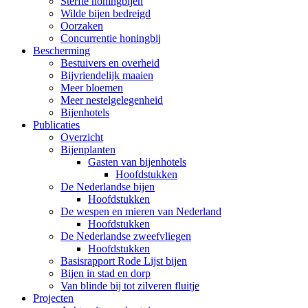
Sterfte honingbijen
Wilde bijen bedreigd
Oorzaken
Concurrentie honingbij
Bescherming
Bestuivers en overheid
Bijvriendelijk maaien
Meer bloemen
Meer nestelgelegenheid
Bijenhotels
Publicaties
Overzicht
Bijenplanten
Gasten van bijenhotels
Hoofdstukken
De Nederlandse bijen
Hoofdstukken
De wespen en mieren van Nederland
Hoofdstukken
De Nederlandse zweefvliegen
Hoofdstukken
Basisrapport Rode Lijst bijen
Bijen in stad en dorp
Van blinde bij tot zilveren fluitje
Projecten