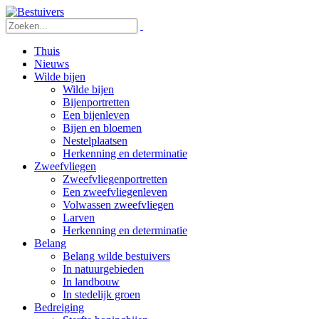
Thuis
Nieuws
Wilde bijen
Wilde bijen
Bijenportretten
Een bijenleven
Bijen en bloemen
Nestelplaatsen
Herkenning en determinatie
Zweefvliegen
Zweefvliegenportretten
Een zweefvliegenleven
Volwassen zweefvliegen
Larven
Herkenning en determinatie
Belang
Belang wilde bestuivers
In natuurgebieden
In landbouw
In stedelijk groen
Bedreiging