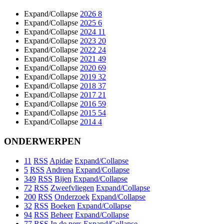
Expand/Collapse
2026
8
Expand/Collapse
2025
6
Expand/Collapse
2024
11
Expand/Collapse
2023
20
Expand/Collapse
2022
24
Expand/Collapse
2021
49
Expand/Collapse
2020
69
Expand/Collapse
2019
32
Expand/Collapse
2018
37
Expand/Collapse
2017
21
Expand/Collapse
2016
59
Expand/Collapse
2015
54
Expand/Collapse
2014
4
ONDERWERPEN
11
RSS
Apidae
Expand/Collapse
5
RSS
Andrena
Expand/Collapse
349
RSS
Bijen
Expand/Collapse
72
RSS
Zweefvliegen
Expand/Collapse
200
RSS
Onderzoek
Expand/Collapse
32
RSS
Boeken
Expand/Collapse
94
RSS
Beheer
Expand/Collapse
77
RSS
In de pers
Expand/Collapse