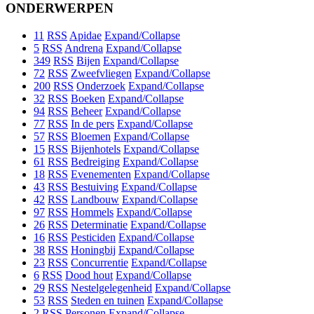
ONDERWERPEN
11
RSS
Apidae
Expand/Collapse
5
RSS
Andrena
Expand/Collapse
349
RSS
Bijen
Expand/Collapse
72
RSS
Zweefvliegen
Expand/Collapse
200
RSS
Onderzoek
Expand/Collapse
32
RSS
Boeken
Expand/Collapse
94
RSS
Beheer
Expand/Collapse
77
RSS
In de pers
Expand/Collapse
57
RSS
Bloemen
Expand/Collapse
15
RSS
Bijenhotels
Expand/Collapse
61
RSS
Bedreiging
Expand/Collapse
18
RSS
Evenementen
Expand/Collapse
43
RSS
Bestuiving
Expand/Collapse
42
RSS
Landbouw
Expand/Collapse
97
RSS
Hommels
Expand/Collapse
26
RSS
Determinatie
Expand/Collapse
16
RSS
Pesticiden
Expand/Collapse
38
RSS
Honingbij
Expand/Collapse
23
RSS
Concurrentie
Expand/Collapse
6
RSS
Dood hout
Expand/Collapse
29
RSS
Nestelgelegenheid
Expand/Collapse
53
RSS
Steden en tuinen
Expand/Collapse
2
RSS
Personen
Expand/Collapse