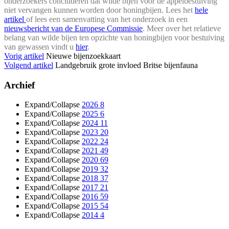
onderzoekers concluderen dat wilde bijen voor de appelbestuiving
niet vervangen kunnen worden door honingbijen. Lees het
hele
artikel
of lees
een samenvatting van het onderzoek in een
nieuwsbericht van de Europese Commissie
. Meer over het relatieve
belang van wilde bijen ten opzichte van honingbijen voor bestuiving
van gewassen vindt u
hier
.
Vorig artikel
Nieuwe bijenzoekkaart
Volgend artikel
Landgebruik grote invloed Britse bijenfauna
Archief
Expand/Collapse
2026
8
Expand/Collapse
2025
6
Expand/Collapse
2024
11
Expand/Collapse
2023
20
Expand/Collapse
2022
24
Expand/Collapse
2021
49
Expand/Collapse
2020
69
Expand/Collapse
2019
32
Expand/Collapse
2018
37
Expand/Collapse
2017
21
Expand/Collapse
2016
59
Expand/Collapse
2015
54
Expand/Collapse
2014
4