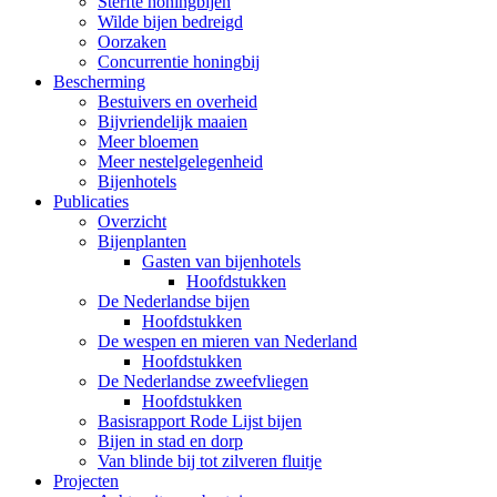
Sterfte honingbijen
Wilde bijen bedreigd
Oorzaken
Concurrentie honingbij
Bescherming
Bestuivers en overheid
Bijvriendelijk maaien
Meer bloemen
Meer nestelgelegenheid
Bijenhotels
Publicaties
Overzicht
Bijenplanten
Gasten van bijenhotels
Hoofdstukken
De Nederlandse bijen
Hoofdstukken
De wespen en mieren van Nederland
Hoofdstukken
De Nederlandse zweefvliegen
Hoofdstukken
Basisrapport Rode Lijst bijen
Bijen in stad en dorp
Van blinde bij tot zilveren fluitje
Projecten