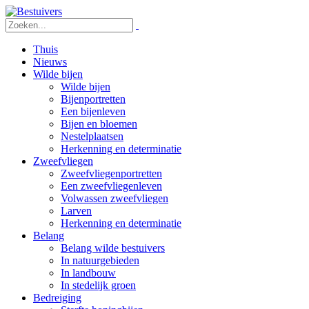
Thuis
Nieuws
Wilde bijen
Wilde bijen
Bijenportretten
Een bijenleven
Bijen en bloemen
Nestelplaatsen
Herkenning en determinatie
Zweefvliegen
Zweefvliegenportretten
Een zweefvliegenleven
Volwassen zweefvliegen
Larven
Herkenning en determinatie
Belang
Belang wilde bestuivers
In natuurgebieden
In landbouw
In stedelijk groen
Bedreiging