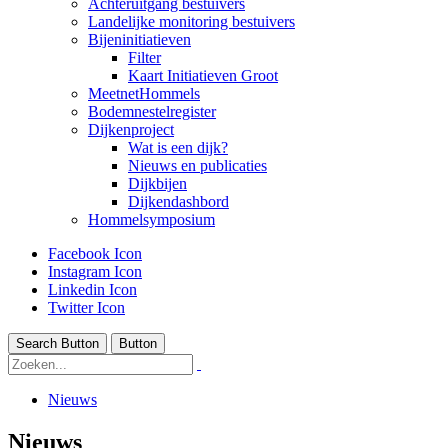
Achteruitgang bestuivers
Landelijke monitoring bestuivers
Bijeninitiatieven
Filter
Kaart Initiatieven Groot
MeetnetHommels
Bodemnestelregister
Dijkenproject
Wat is een dijk?
Nieuws en publicaties
Dijkbijen
Dijkendashbord
Hommelsymposium
Facebook Icon
Instagram Icon
Linkedin Icon
Twitter Icon
Search Button
Button
Nieuws
Nieuws