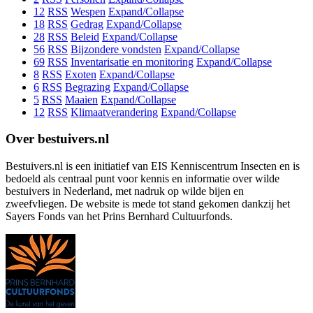
12
RSS
Wespen
Expand/Collapse
18
RSS
Gedrag
Expand/Collapse
28
RSS
Beleid
Expand/Collapse
56
RSS
Bijzondere vondsten
Expand/Collapse
69
RSS
Inventarisatie en monitoring
Expand/Collapse
8
RSS
Exoten
Expand/Collapse
6
RSS
Begrazing
Expand/Collapse
5
RSS
Maaien
Expand/Collapse
12
RSS
Klimaatverandering
Expand/Collapse
Over bestuivers.nl
Bestuivers.nl is een initiatief van EIS Kenniscentrum Insecten en is
bedoeld als centraal punt voor kennis en informatie over wilde
bestuivers in Nederland, met nadruk op wilde bijen en
zweefvliegen. De website is mede tot stand gekomen dankzij het
Sayers Fonds van het Prins Bernhard Cultuurfonds.