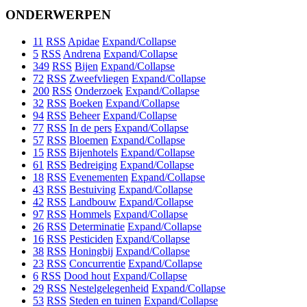
ONDERWERPEN
11
RSS
Apidae
Expand/Collapse
5
RSS
Andrena
Expand/Collapse
349
RSS
Bijen
Expand/Collapse
72
RSS
Zweefvliegen
Expand/Collapse
200
RSS
Onderzoek
Expand/Collapse
32
RSS
Boeken
Expand/Collapse
94
RSS
Beheer
Expand/Collapse
77
RSS
In de pers
Expand/Collapse
57
RSS
Bloemen
Expand/Collapse
15
RSS
Bijenhotels
Expand/Collapse
61
RSS
Bedreiging
Expand/Collapse
18
RSS
Evenementen
Expand/Collapse
43
RSS
Bestuiving
Expand/Collapse
42
RSS
Landbouw
Expand/Collapse
97
RSS
Hommels
Expand/Collapse
26
RSS
Determinatie
Expand/Collapse
16
RSS
Pesticiden
Expand/Collapse
38
RSS
Honingbij
Expand/Collapse
23
RSS
Concurrentie
Expand/Collapse
6
RSS
Dood hout
Expand/Collapse
29
RSS
Nestelgelegenheid
Expand/Collapse
53
RSS
Steden en tuinen
Expand/Collapse