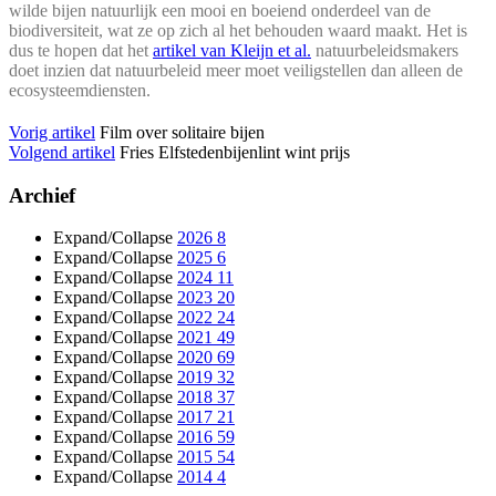
wilde bijen natuurlijk een mooi en boeiend onderdeel van de
biodiversiteit, wat ze op zich al het behouden waard maakt. Het is
dus te hopen dat het
artikel van Kleijn et al.
natuurbeleidsmakers
doet inzien dat natuurbeleid meer moet veiligstellen dan alleen de
ecosysteemdiensten.
Vorig artikel
Film over solitaire bijen
Volgend artikel
Fries Elfstedenbijenlint wint prijs
Archief
Expand/Collapse
2026
8
Expand/Collapse
2025
6
Expand/Collapse
2024
11
Expand/Collapse
2023
20
Expand/Collapse
2022
24
Expand/Collapse
2021
49
Expand/Collapse
2020
69
Expand/Collapse
2019
32
Expand/Collapse
2018
37
Expand/Collapse
2017
21
Expand/Collapse
2016
59
Expand/Collapse
2015
54
Expand/Collapse
2014
4