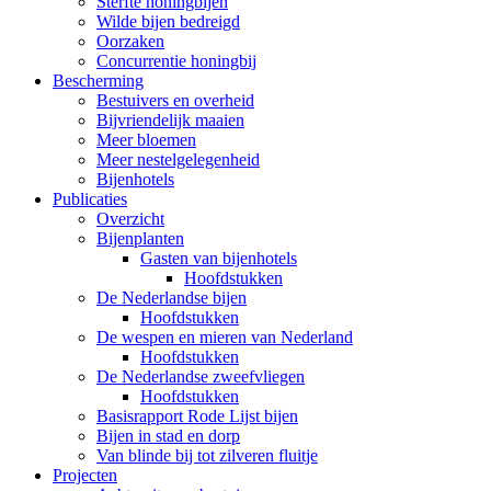
Sterfte honingbijen
Wilde bijen bedreigd
Oorzaken
Concurrentie honingbij
Bescherming
Bestuivers en overheid
Bijvriendelijk maaien
Meer bloemen
Meer nestelgelegenheid
Bijenhotels
Publicaties
Overzicht
Bijenplanten
Gasten van bijenhotels
Hoofdstukken
De Nederlandse bijen
Hoofdstukken
De wespen en mieren van Nederland
Hoofdstukken
De Nederlandse zweefvliegen
Hoofdstukken
Basisrapport Rode Lijst bijen
Bijen in stad en dorp
Van blinde bij tot zilveren fluitje
Projecten