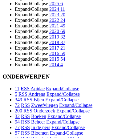
Expand/Collapse
2025
6
Expand/Collapse
2024
11
Expand/Collapse
2023
20
Expand/Collapse
2022
24
Expand/Collapse
2021
49
Expand/Collapse
2020
69
Expand/Collapse
2019
32
Expand/Collapse
2018
37
Expand/Collapse
2017
21
Expand/Collapse
2016
59
Expand/Collapse
2015
54
Expand/Collapse
2014
4
ONDERWERPEN
11
RSS
Apidae
Expand/Collapse
5
RSS
Andrena
Expand/Collapse
349
RSS
Bijen
Expand/Collapse
72
RSS
Zweefvliegen
Expand/Collapse
200
RSS
Onderzoek
Expand/Collapse
32
RSS
Boeken
Expand/Collapse
94
RSS
Beheer
Expand/Collapse
77
RSS
In de pers
Expand/Collapse
57
RSS
Bloemen
Expand/Collapse