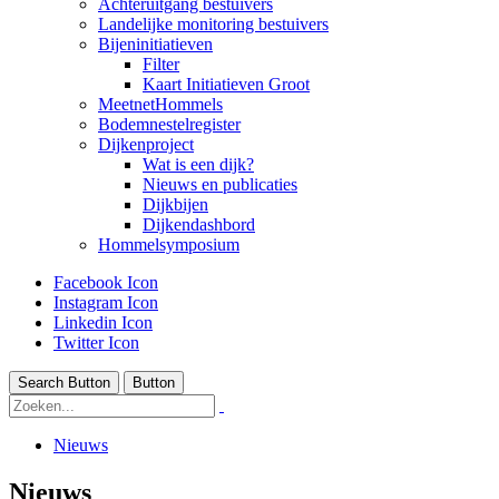
Achteruitgang bestuivers
Landelijke monitoring bestuivers
Bijeninitiatieven
Filter
Kaart Initiatieven Groot
MeetnetHommels
Bodemnestelregister
Dijkenproject
Wat is een dijk?
Nieuws en publicaties
Dijkbijen
Dijkendashbord
Hommelsymposium
Facebook Icon
Instagram Icon
Linkedin Icon
Twitter Icon
Search Button
Button
Nieuws
Nieuws