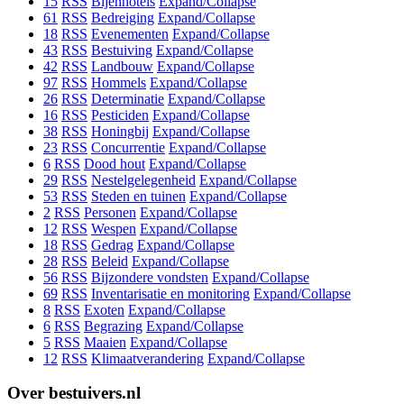
15
RSS
Bijenhotels
Expand/Collapse
61
RSS
Bedreiging
Expand/Collapse
18
RSS
Evenementen
Expand/Collapse
43
RSS
Bestuiving
Expand/Collapse
42
RSS
Landbouw
Expand/Collapse
97
RSS
Hommels
Expand/Collapse
26
RSS
Determinatie
Expand/Collapse
16
RSS
Pesticiden
Expand/Collapse
38
RSS
Honingbij
Expand/Collapse
23
RSS
Concurrentie
Expand/Collapse
6
RSS
Dood hout
Expand/Collapse
29
RSS
Nestelgelegenheid
Expand/Collapse
53
RSS
Steden en tuinen
Expand/Collapse
2
RSS
Personen
Expand/Collapse
12
RSS
Wespen
Expand/Collapse
18
RSS
Gedrag
Expand/Collapse
28
RSS
Beleid
Expand/Collapse
56
RSS
Bijzondere vondsten
Expand/Collapse
69
RSS
Inventarisatie en monitoring
Expand/Collapse
8
RSS
Exoten
Expand/Collapse
6
RSS
Begrazing
Expand/Collapse
5
RSS
Maaien
Expand/Collapse
12
RSS
Klimaatverandering
Expand/Collapse
Over bestuivers.nl