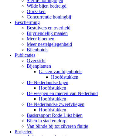
Sterfte honingbijen
Wilde bijen bedreigd
Oorzaken
Concurrentie honingbij
Bescherming
Bestuivers en overheid
Bijvriendelijk maaien
Meer bloemen
Meer nestelgelegenheid
Bijenhotels
Publicaties
Overzicht
Bijenplanten
Gasten van bijenhotels
Hoofdstukken
De Nederlandse bijen
Hoofdstukken
De wespen en mieren van Nederland
Hoofdstukken
De Nederlandse zweefvliegen
Hoofdstukken
Basisrapport Rode Lijst bijen
Bijen in stad en dorp
Van blinde bij tot zilveren fluitje
Projecten