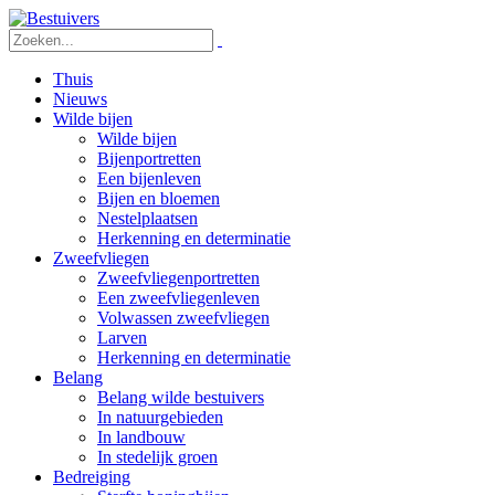
Thuis
Nieuws
Wilde bijen
Wilde bijen
Bijenportretten
Een bijenleven
Bijen en bloemen
Nestelplaatsen
Herkenning en determinatie
Zweefvliegen
Zweefvliegenportretten
Een zweefvliegenleven
Volwassen zweefvliegen
Larven
Herkenning en determinatie
Belang
Belang wilde bestuivers
In natuurgebieden
In landbouw
In stedelijk groen
Bedreiging